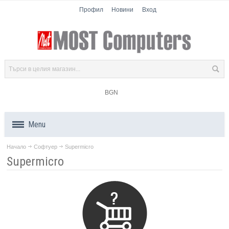
Профил
Новини
Вход
BGN
Menu
Начало
Софтуер
Supermicro
Продукти
Supermicro
Компоненти
Лаптопи
Таблети