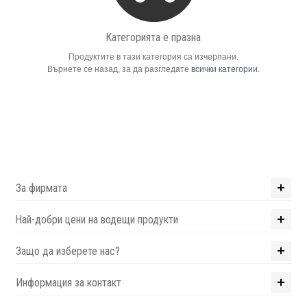
Компютри
Категорията е празна
Продуктите в тази категория са изчерпани.
Сървъри
Върнете се назад, за да разгледате
всички категории
.
Принтери
Консумативи
Аксесоари
За фирмата
Смартфони
Най-добри цени на водещи продукти
Защо да изберете нас?
Информация за контакт