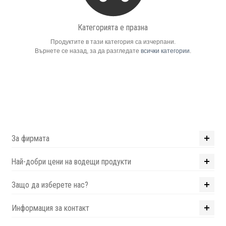
Компютри
Категорията е празна
Продуктите в тази категория са изчерпани.
Сървъри
Върнете се назад, за да разгледате
всички категории
.
Принтери
Консумативи
Аксесоари
За фирмата
Смартфони
Най-добри цени на водещи продукти
Защо да изберете нас?
Информация за контакт