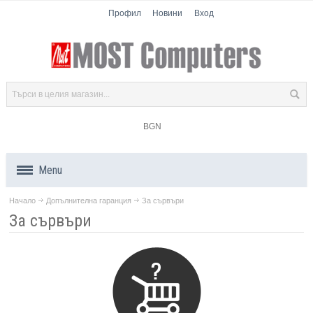
Профил
Новини
Вход
BGN
Menu
Начало
Допълнителна гаранция
За сървъри
Продукти
За сървъри
Компоненти
Лаптопи
Таблети