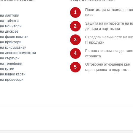
и
Политика за максимално ко
1
цени
на лаптопи
на таблети
Защита на интересите на 
2
на монитори
дилъри и партньори
на дискове
 на флаш памети
Складови наличности на ши
3
на принтери
IT продукти
на консумативи
Гъвкава система за доставк
на десктоп компютри
4
страната
на сървъри
 на телефони
Отговорно отношение към
5
на кутии
гаранционната подръжка
на видео карти
на процесори