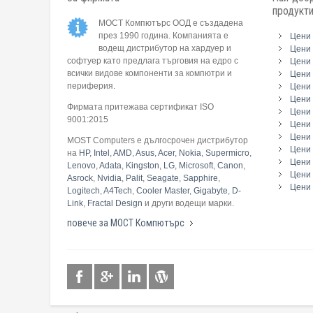
продукт
МОСТ Компютърс ООД е създадена
през 1990 година. Компанията е
Цени 
водещ дистрибутор на хардуер и
Цени 
софтуер като предлага търговия на едро с
Цени 
всички видове компоненти за компютри и
Цени 
периферия.
Цени
Цени 
Фирмата притежава сертификат ISO
Цени 
9001:2015
Цени 
Цени 
MOST Computers е дългосрочен дистрибутор
Цени
на
HP
,
Intel
,
AMD
,
Asus
,
Acer
,
Nokia
,
Supermicro
,
Цени 
Lenovo
,
Adata
,
Kingston
,
LG
,
Microsoft
,
Canon
,
Цени 
Asrock
,
Nvidia
,
Palit
,
Seagate
,
Sapphire
,
Цени 
Logitech
,
A4Tech
,
Cooler Master
,
Gigabyte
,
D-
Link
,
Fractal Design
и други водещи марки.
повече за МОСТ Компютърс