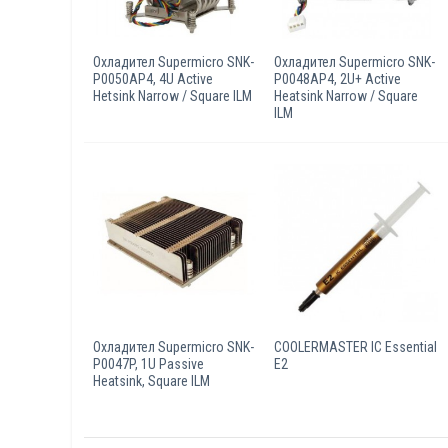
Охладител Supermicro SNK-
Охладител Supermicro SNK-
P0050AP4, 4U Active
P0048AP4, 2U+ Active
Hetsink Narrow / Square ILM
Heatsink Narrow / Square
ILM
Охладител Supermicro SNK-
COOLERMASTER IC Essential
P0047P, 1U Passive
E2
Heatsink, Square ILM