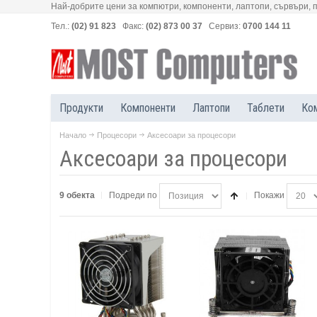
Най-добрите цени за компютри, компоненти, лаптопи, сървъри, 
Тел.:
(02) 91 823
Факс:
(02) 873 00 37
Сервиз:
0700 144 11
Продукти
Компоненти
Лаптопи
Таблети
Ко
Начало
Процесори
Аксесоари за процесори
Аксесоари за процесори
9 обекта
Подреди по
Покажи