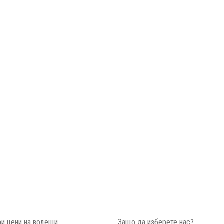
и цени на водещи
Защо да изберете нас?