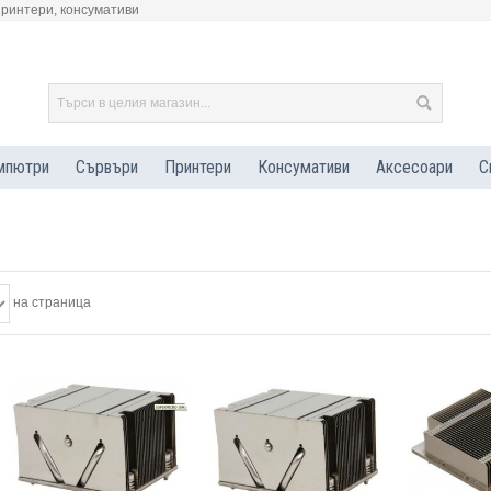
принтери, консумативи
мпютри
Сървъри
Принтери
Консумативи
Аксесоари
С
на страница