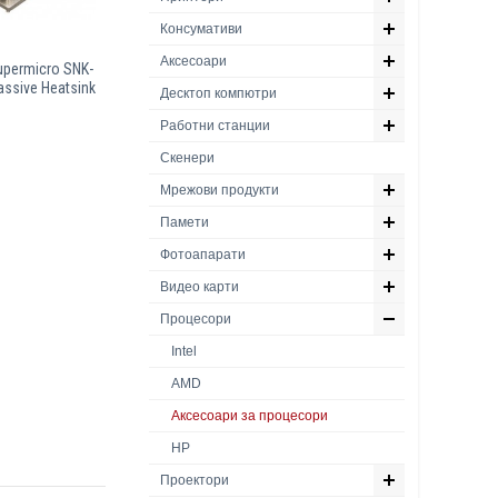
Консумативи
Аксесоари
permicro SNK-
assive Heatsink
Десктоп компютри
Работни станции
Скенери
Мрежови продукти
Памети
Фотоапарати
Видео карти
Процесори
Intel
AMD
Аксесоари за процесори
HP
Проектори