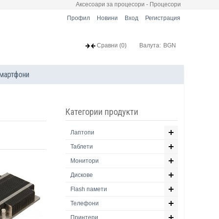
Аксесоари за процесори - Процесори
Профил
Новини
Вход
Регистрация
Сравни
(0)
Валута:
BGN
мартфони
Категории продукти
Лаптопи
Таблети
Монитори
Дискове
Flash памети
Телефони
Принтери