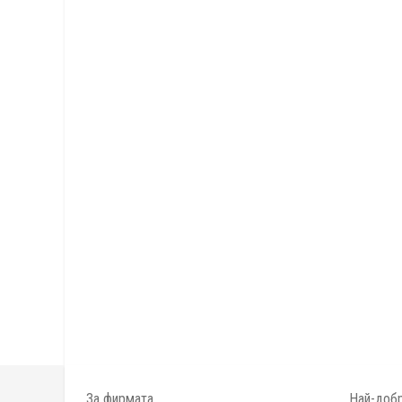
За фирмата
Най-добр