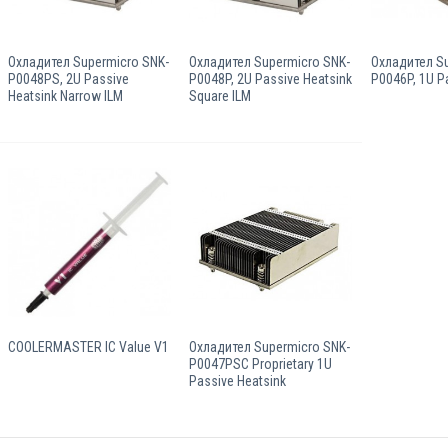
Охладител Supermicro SNK-
Охладител Supermicro SNK-
Охладител Su
P0048PS, 2U Passive
P0048P, 2U Passive Heatsink
P0046P, 1U P
Heatsink Narrow ILM
Square ILM
COOLERMASTER IC Value V1
Охладител Supermicro SNK-
P0047PSC Proprietary 1U
Passive Heatsink