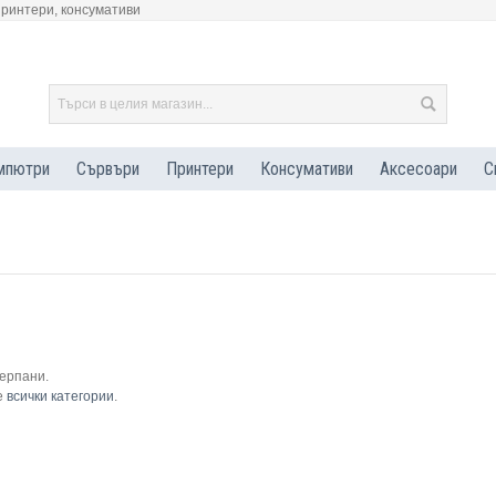
принтери, консумативи
мпютри
Сървъри
Принтери
Консумативи
Аксесоари
С
черпани.
е
всички категории
.