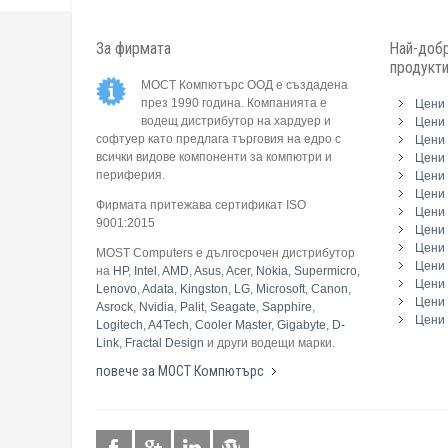
За фирмата
Най-добр
продукт
МОСТ Компютърс ООД е създадена
през 1990 година. Компанията е
Цени 
водещ дистрибутор на хардуер и
Цени 
софтуер като предлага търговия на едро с
Цени 
всички видове компоненти за компютри и
Цени 
периферия.
Цени
Цени 
Фирмата притежава сертификат ISO
Цени 
9001:2015
Цени 
Цени 
MOST Computers е дългосрочен дистрибутор
Цени
на
HP
,
Intel
,
AMD
,
Asus
,
Acer
,
Nokia
,
Supermicro
,
Цени 
Lenovo
,
Adata
,
Kingston
,
LG
,
Microsoft
,
Canon
,
Цени 
Asrock
,
Nvidia
,
Palit
,
Seagate
,
Sapphire
,
Цени 
Logitech
,
A4Tech
,
Cooler Master
,
Gigabyte
,
D-
Link
,
Fractal Design
и други водещи марки.
повече за МОСТ Компютърс