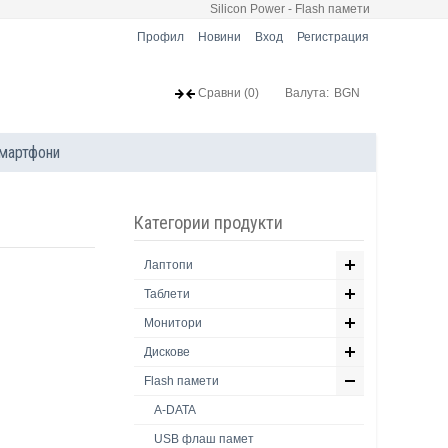
Silicon Power - Flash памети
Профил
Новини
Вход
Регистрация
Сравни
(0)
Валута:
BGN
мартфони
Категории продукти
Лаптопи
Таблети
Монитори
Дискове
Flash памети
A-DATA
USB флаш памет