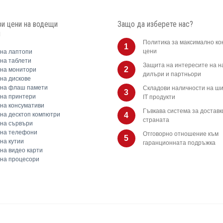
и цени на водещи
Защо да изберете нас?
и
Политика за максимално ко
1
цени
на лаптопи
на таблети
Защита на интересите на 
2
на монитори
дилъри и партньори
на дискове
 на флаш памети
Складови наличности на ши
3
на принтери
IT продукти
на консумативи
Гъвкава система за доставк
на десктоп компютри
4
страната
на сървъри
 на телефони
Отговорно отношение към
5
на кутии
гаранционната подръжка
на видео карти
на процесори