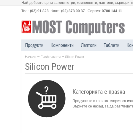
Най-добрите цени за компютри, компоненти, лаптопи, сървъри, 
Тел.:
(02) 91 823
Факс:
(02) 873 00 37
Сервиз:
0700 144 11
Продукти
Компоненти
Лаптопи
Таблети
Ко
Начало
Flash памети
Silicon Power
Silicon Power
Категорията е празна
Продуктите в тази категория са из
Върнете се назад, за да разгледат