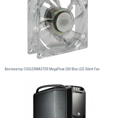
Вентилатор COOLERMASTER MegaFlow 200 Blue LED Silent Fan