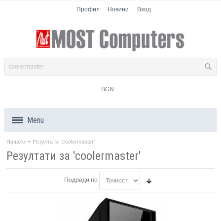
Профил
Новини
Вход
BGN
Menu
Начало
Резултати: 'coolermaster'
Продукти
Резултати за 'coolermaster'
Компоненти
Подреди по
Лаптопи
Таблети