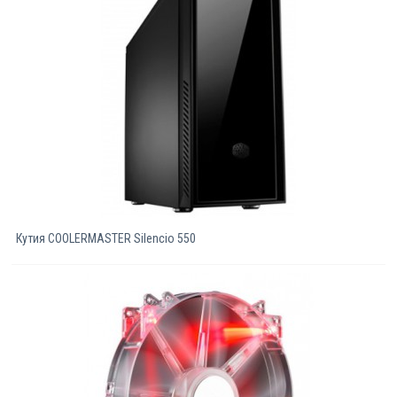
Компютри
Сървъри
Принтери
Консумативи
Аксесоари
Кутия COOLERMASTER Silencio 550
Смартфони