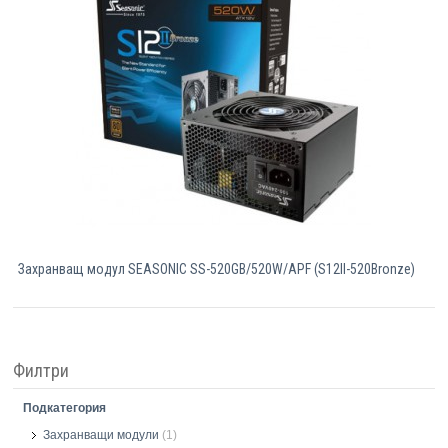
Компютри
Сървъри
Принтери
Консумативи
Аксесоари
Захранващ модул SEASONIC SS-520GB/520W/APF (S12II-520Bronze)
Смартфони
Филтри
Подкатегория
Захранващи модули
(1)