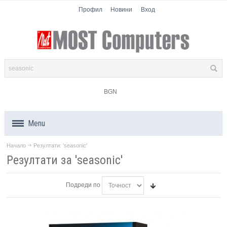
Профил
Новини
Вход
BGN
Menu
Начало
Резултати: 'seasonic'
Продукти
Резултати за 'seasonic'
Компоненти
Подреди по
Лаптопи
Таблети