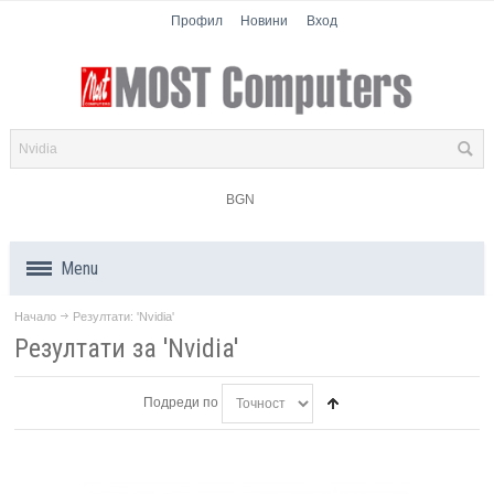
Профил
Новини
Вход
BGN
Menu
Начало
Резултати: 'Nvidia'
Продукти
Резултати за 'Nvidia'
Компоненти
Подреди по
Лаптопи
Таблети