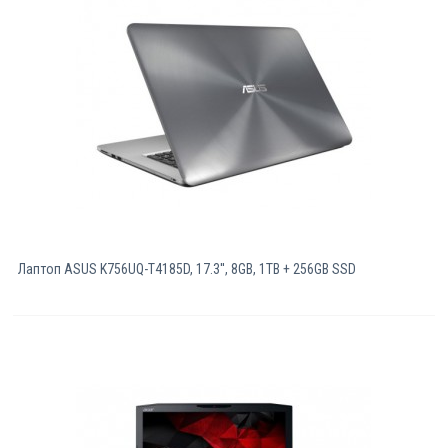
Компютри
Сървъри
Принтери
Консумативи
Аксесоари
Лаптоп ASUS K756UQ-T4185D, 17.3'', 8GB, 1TB + 256GB SSD
Смартфони