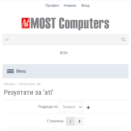
Профил
Новини
Вход
BGN
Menu
Начало
Резултати: 'ati'
Продукти
Резултати за 'ati'
Компоненти
Подреди по
Лаптопи
Страница:
1
Таблети