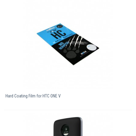
Компютри
Сървъри
Принтери
Консумативи
Аксесоари
Смартфони
Hard Coating Film for HTC ONE V