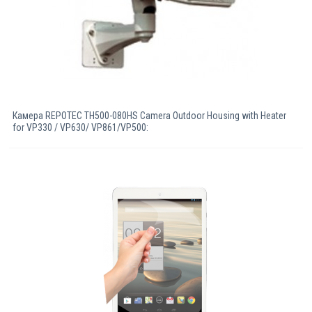
Камерa REPOTEC TH500-080HS Camera Outdoor Housing with Heater
for VP330 / VP630/ VP861/VP500: