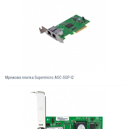
Компютри
Сървъри
Принтери
Консумативи
Аксесоари
Мрежова платка Supermicro AOC-SGP-I2
Смартфони