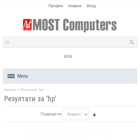
Профил
Новини
Вход
BGN
Menu
Начало
Резултати: 'hp'
Продукти
Резултати за 'hp'
Компоненти
Подреди по
Лаптопи
Таблети