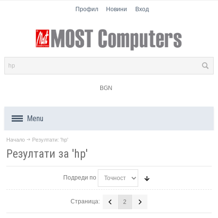
Профил
Новини
Вход
BGN
Menu
Начало
Резултати: 'hp'
Продукти
Резултати за 'hp'
Компоненти
Подреди по
Лаптопи
Страница:
2
Таблети