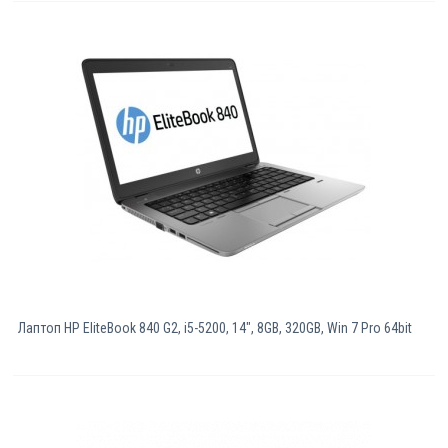
Лаптоп HP EliteBook 840 G2, i5-5200, 14", 8GB, 320GB, Win 7 Pro 64bit