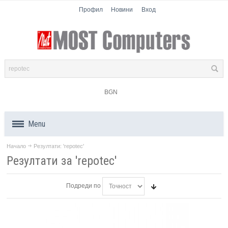
Профил
Новини
Вход
BGN
Menu
Начало
Резултати: 'repotec'
Продукти
Резултати за 'repotec'
Компоненти
Подреди по
Лаптопи
Таблети