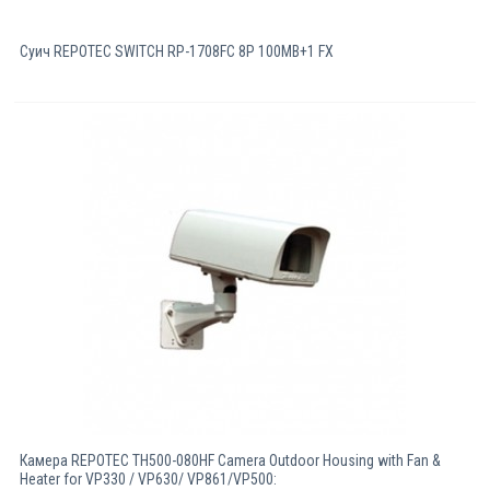
Суич REPOTEC SWITCH RP-1708FC 8P 100MB+1 FX
Камерa REPOTEC TH500-080HF Camera Outdoor Housing with Fan &
Heater for VP330 / VP630/ VP861/VP500: