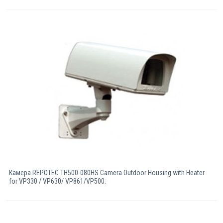
Камерa REPOTEC TH500-080HS Camera Outdoor Housing with Heater
for VP330 / VP630/ VP861/VP500: