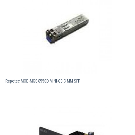
Компютри
Сървъри
Принтери
Консумативи
Аксесоари
Repotec MOD-MGSX550D MINI-GBIC MM SFP
Смартфони