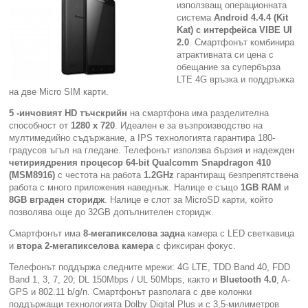
използващ операционната
система
Android 4.4.4 (Kit
Компютри
Kat)
с интерфейса
VIBE UI
2.0
. Смартфонът комбинира
атрактивната си цена с
Сървъри
обещание за супербърза
LTE 4G връзка и поддръжка
на две Micro SIM карти.
Принтери
5 -инчовият
HD
тъчскрийн
на смартфона има разделителна
способност от
1280
х
720
. Идеален е за възпроизводство на
Консумативи
мултимедийно съдържание, а IPS технологията гарантира 180-
градусов ъгъл на гледане. Телефонът използва бързия и надежден
Аксесоари
четириядрения процесор 64-bit Qualcomm Snapdragon 410
(MSM8916)
с честота на работа
1.2GHz
гарантиращ безпрепятствена
работа с много приложения наведнъж. Налице e също
1GB
RAM
и
Смартфони
8GB вграден сторидж
. Налице е слот за MicroSD карти, който
позволява още до 32GB допълнителен сторидж.
Смартфонът има
8
-мегапикселова
задна
камера с LED светкавица
и
втора 2-мегапикселова камера
с фиксиран фокус.
Телефонът поддържа следните мрежи: 4G LTE, TDD Band 40, FDD
Band 1, 3, 7, 20; DL 150Mbps / UL 50Mbps, както и
Bluetooth
4.0
, A-
GPS и 802.11 b/g/n. Смартфонът разполага с две колонки
поддържащи технологията Dolby Digital Plus и с 3,5-милиметров