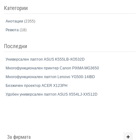
Категории
Анотации
(2355)
Ревюта
(18)
Последни
Универсален лаптоп ASUS K555LB-XO532D
Многофункционален принтер Canon PIXMA MG3650
Многофункционален лаптоп Lenovo YG500-14IBD
Безжичен проектор ACER X123PH
Удобен универсален лаптоп ASUS X554LJ-XX512D
За фирмата