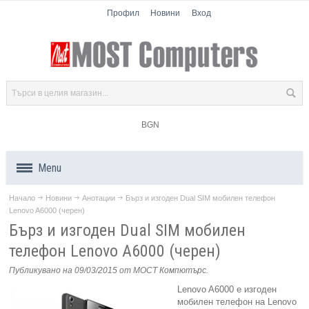
Профил
Новини
Вход
BGN
Menu
Начало
Новини
Анотации
Бърз и изгоден Dual SIM мобилен телефон
Продукти
Lenovo A6000 (черен)
Бърз и изгоден Dual SIM мобилен
Компоненти
телефон Lenovo A6000 (черен)
Лаптопи
Публикувано на 09/03/2015
от МОСТ Компютърс
.
Lenovo A6000 е изгоден
Таблети
мобилен телефон на Lenovo