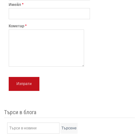
Имейл
*
Кометар
*
Изпрати
Търси в блога
Търсене