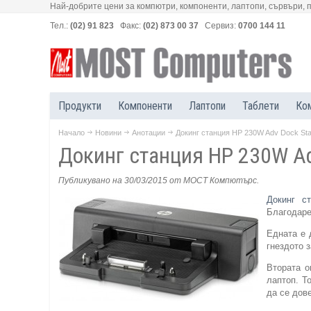
Най-добрите цени за компютри, компоненти, лаптопи, сървъри, 
Тел.:
(02) 91 823
Факс:
(02) 873 00 37
Сервиз:
0700 144 11
Продукти
Компоненти
Лаптопи
Таблети
Ко
Начало
Новини
Анотации
Докинг станция HP 230W Adv Dock Sta
Докинг станция HP 230W Ad
Публикувано на 30/03/2015
от МОСТ Компютърс
.
Докинг с
Благодаре
Едната е 
гнездото 
Втората о
лаптоп. Т
да се дов