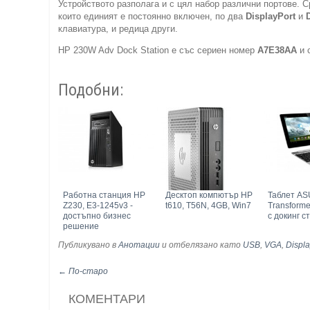
Устройството разполага и с цял набор различни портове. 
които единият е постоянно включен, по два
DisplayPort
и
клавиатура, и редица други.
HP 230W Adv Dock Station е със сериен номер
A7E38AA
и 
Подобни:
Работна станция HP
Десктоп компютър HP
Таблет A
Z230, E3-1245v3 -
t610, T56N, 4GB, Win7
Transform
достъпно бизнес
с докинг с
решение
Публикувано в
Анотации
и отбелязано като
USB
,
VGA
,
Displa
← По-старо
КОМЕНТАРИ