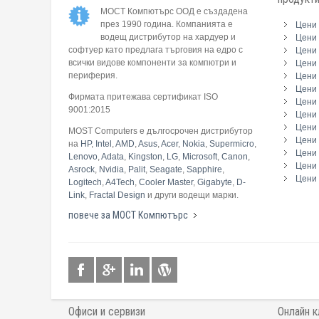
МОСТ Компютърс ООД е създадена
през 1990 година. Компанията е
Цени 
водещ дистрибутор на хардуер и
Цени 
софтуер като предлага търговия на едро с
Цени 
всички видове компоненти за компютри и
Цени 
периферия.
Цени
Цени 
Фирмата притежава сертификат ISO
Цени 
9001:2015
Цени 
Цени 
MOST Computers е дългосрочен дистрибутор
Цени
на
HP
,
Intel
,
AMD
,
Asus
,
Acer
,
Nokia
,
Supermicro
,
Цени 
Lenovo
,
Adata
,
Kingston
,
LG
,
Microsoft
,
Canon
,
Цени 
Asrock
,
Nvidia
,
Palit
,
Seagate
,
Sapphire
,
Цени 
Logitech
,
A4Tech
,
Cooler Master
,
Gigabyte
,
D-
Link
,
Fractal Design
и други водещи марки.
повече за МОСТ Компютърс
Офиси и сервизи
Онлайн к