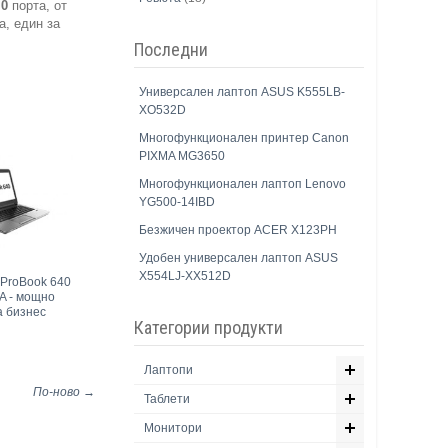
.0
порта, от
а, един за
Последни
Универсален лаптоп ASUS K555LB-
XO532D
Многофункционален принтер Canon
PIXMA MG3650
Многофункционален лаптоп Lenovo
YG500-14IBD
Безжичен проектор ACER X123PH
Удобен универсален лаптоп ASUS
X554LJ-XX512D
ProBook 640
A - мощно
а бизнес
Категории продукти
Лаптопи
По-ново →
Таблети
Монитори