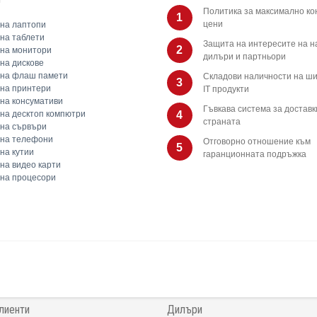
Политика за максимално ко
1
цени
на лаптопи
на таблети
Защита на интересите на 
2
на монитори
дилъри и партньори
на дискове
 на флаш памети
Складови наличности на ши
3
на принтери
IT продукти
на консумативи
Гъвкава система за доставк
на десктоп компютри
4
страната
на сървъри
 на телефони
Отговорно отношение към
5
на кутии
гаранционната подръжка
на видео карти
на процесори
лиенти
Дилъри