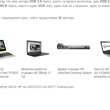
Сред тях има четири
USB 3.0
порта, които са винаги включени, два
USB 2
DVI-D
порта, както и един
VGA
порт, един жак за слушалки, един за мишк
с гаранционен срок, който продължава
12
месеца.
SUS
Мобилна работна
Докинг станция HP
Лаптоп HP 
er Pad TF300T
станция HP ZBook 17
UltraSlim Docking Station
G1 F1Q66E
танция
G2
решение з
yPort
,
DVI-D
,
HP
на 30/03/2015
от МОСТ Компютърс
.