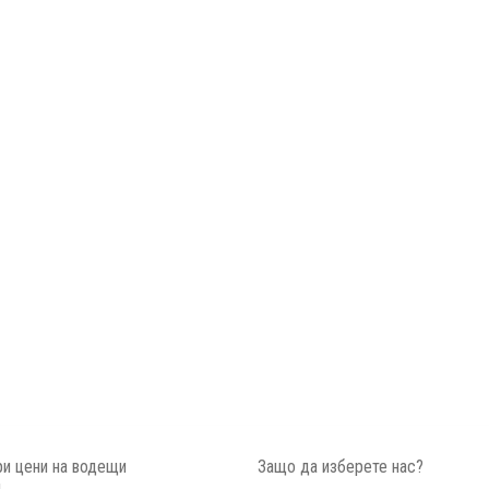
и цени на водещи
Защо да изберете нас?
и