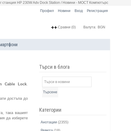
г станция HP 230W Adv Dock Station / Новини - МОСТ Компютърс
Профил
Новини
Вход
Регистрация
Сравни
(0)
Валута:
BGN
мартфони
Търси в блога
on Cable Lock
.
Търсене
рати достъпа до
Категории
та, така вашият
ния да изберете
Анотации
(2355)
Ревюта
(18)