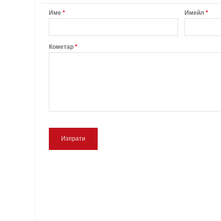
Име
*
Имейл
*
Кометар
*
Изпрати