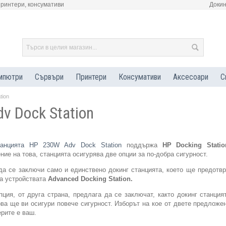
принтери, консумативи
Докин
мпютри
Сървъри
Принтери
Консумативи
Аксесоари
С
tion
v Dock Station
танцията HP 230W Adv Dock Station
поддържа
HP Docking Stati
ние на това, станцията осигурява две опции за по-добра сигурност.
да се заключи само и единствено докинг станцията, което ще предотв
за устройствата
Advanced Docking Station.
пция, от друга страна, предлага да се заключат, както докинг станция
ова ще ви осигури повече сигурност. Изборът на кое от двете предложе
ерите е ваш.