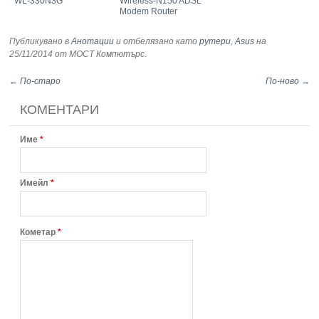
WL-330N3G
Wireless-N150 ADSL
Modem Router
Публикувано в
Анотации
и отбелязано като
рутери
,
Asus
на
25/11/2014
от МОСТ Компютърс
.
← По-старо
По-ново →
КОМЕНТАРИ
Име
*
Имейл
*
Кометар
*