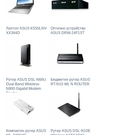
Лаптоп ASUS K550LNV-
Оптично устройство
XX384D
ASUS DRW-24F1ST
Рутер ASUS DSL-N66U
Бюджетен рутер ASUS
Dual-Band Wireless-
RT-N10 WL N ROUTER
N900 Gigabit Modem
Router
Компактен рутер ASUS
Рутер ASUS DSL-N10E