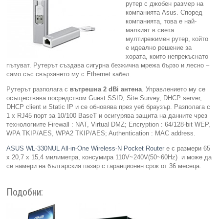
рутер с джобен размер на
компанията Asus. Според
Компютри
компанията, това е най-
малкият в света
мултирежимен рутер, който
Сървъри
е идеално решение за
хората, които непрекъснато
пътуват. Рутерът създава сигурна безжична мрежа бързо и лесно –
Принтери
само със свързането му с Ethernet кабел.
Рутерът разполага с
вътрешна 2 dBi антена
. Управлението му се
Консумативи
осъществява посредством Guest SSID, Site Survey, DHCP server,
DHCP client и Static IP и се обновява през уеб браузър. Разполага с
Аксесоари
1 x RJ45 порт за 10/100 BaseT и осигурява защита на данните чрез
технологиите Firewall : NAT, Virtual DMZ; Encryption : 64/128-bit WEP,
WPA TKIP/AES, WPA2 TKIP/AES; Authentication : MAC address.
Смартфони
ASUS WL-330NUL All-in-One Wireless-N Pocket Router
e с размери 65
х 20,7 х 15,4 милиметра, консумира 110V~240V(50~60Hz) и може да
се намери на българския пазар с гаранционен срок от 36 месеца.
Подобни: