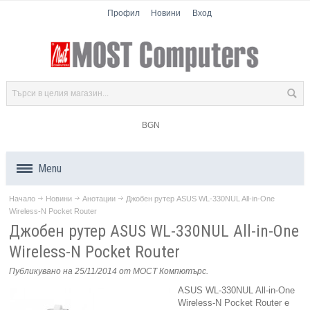
Профил
Новини
Вход
BGN
Menu
Начало
Новини
Анотации
Джобен рутер ASUS WL-330NUL All-in-One
Продукти
Wireless-N Pocket Router
Джобен рутер ASUS WL-330NUL All-in-One
Компоненти
Wireless-N Pocket Router
Лаптопи
Публикувано на 25/11/2014
от МОСТ Компютърс
.
ASUS WL-330NUL All-in-One
Таблети
Wireless-N Pocket Router е