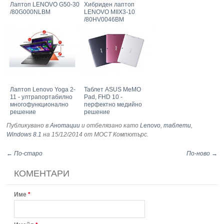
Лаптоп LENOVO G50-30
Хибриден лаптоп
/80G000NLBM
LENOVO MIIX3-10
/80HV0046BM
Лаптоп Lenovo Yoga 2-
Таблет ASUS MeMO
11 - ултрапортабилно
Pad, FHD 10 -
многофункционално
перфектно медийно
решение
решение
Публикувано в
Анотации
и отбелязано като
Lenovo
,
таблети
,
Windows 8.1
на 15/12/2014
от МОСТ Компютърс
.
← По-старо
По-ново →
КОМЕНТАРИ
Име
*