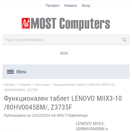
Профил
Новини
Вход
BGN
Menu
Начало
Новини
Анотации
Функционален таблет LENOVO MIIX3-10
Продукти
/80HV0045BM/, Z3735F
Функционален таблет LENOVO MIIX3-10
Компоненти
/80HV0045BM/, Z3735F
Лаптопи
Публикувано на 15/12/2014
от МОСТ Компютърс
.
LENOVO MIIX3-
Таблети
10/80HV0045BM е