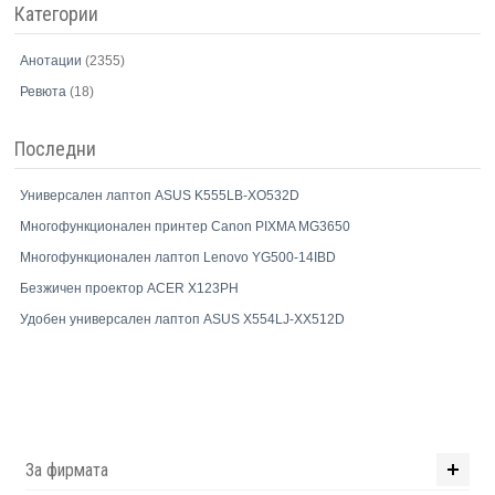
Категории
Анотации
(2355)
Ревюта
(18)
Последни
Универсален лаптоп ASUS K555LB-XO532D
Многофункционален принтер Canon PIXMA MG3650
Многофункционален лаптоп Lenovo YG500-14IBD
Безжичен проектор ACER X123PH
Удобен универсален лаптоп ASUS X554LJ-XX512D
За фирмата