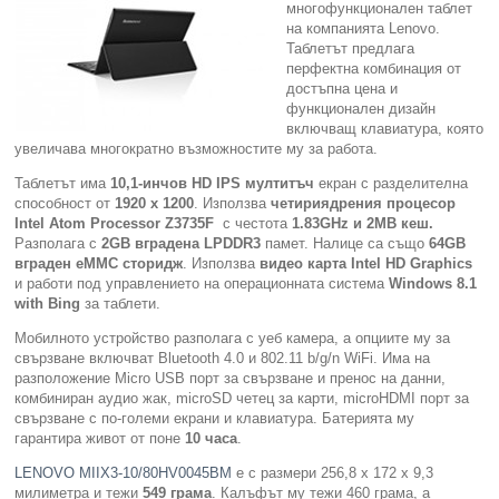
многофункционален таблет
на компанията Lenovo.
Компютри
Таблетът предлага
перфектна комбинация от
достъпна цена и
Сървъри
функционален дизайн
включващ клавиатура, която
увеличава многократно възможностите му за работа.
Принтери
Таблетът има
10,1-инчов
HD IPS
мултитъч
екран с разделителна
способност от
1920 х 1200
. Използва
четириядрения процесор
Консумативи
Intel
Atom Processor Z3735F
с честота
1.83GHz и 2МВ кеш.
Разполага с
2GB вградена LPDDR3
памет. Налице са също
64GB
Аксесоари
вграден
eMMC
сторидж
. Използва
видео карта Intel HD Graphics
и работи под управлението на операционната система
Windows 8.1
with Bing
за таблети.
Смартфони
Мобилното устройство разполага с уеб камера, а опциите му за
свързване включват Bluetooth 4.0 и 802.11 b/g/n WiFi. Има на
разположение Micro USB порт за свързване и пренос на данни,
комбиниран аудио жак, microSD четец за карти, microHDMI порт за
свързване с по-големи екрани и клавиатура. Батерията му
гарантира живот от поне
10 часа
.
LENOVO MIIX3-10/80HV0045BM
е с размери 256,8 х 172 х 9,3
милиметра и тежи
549 грама
. Калъфът му тежи 460 грама, а