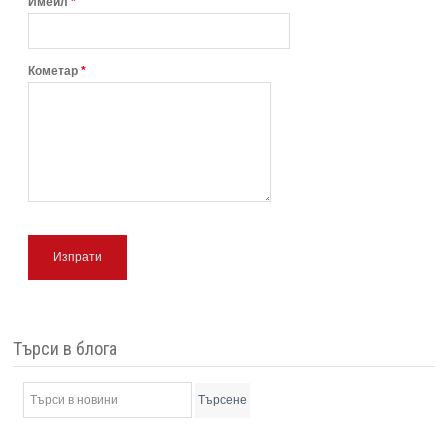
Имейл
*
Кометар
*
Изпрати
Търси в блога
Търсене