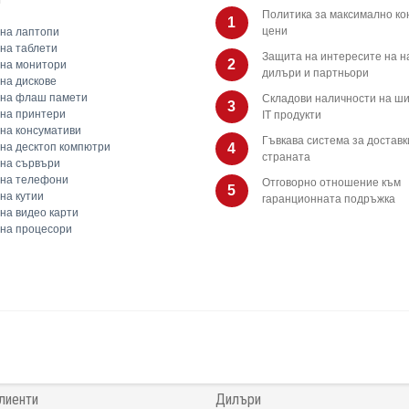
Политика за максимално ко
1
цени
на лаптопи
на таблети
Защита на интересите на 
2
на монитори
дилъри и партньори
на дискове
 на флаш памети
Складови наличности на ши
3
на принтери
IT продукти
на консумативи
Гъвкава система за доставк
на десктоп компютри
4
страната
на сървъри
 на телефони
Отговорно отношение към
5
на кутии
гаранционната подръжка
на видео карти
на процесори
лиенти
Дилъри