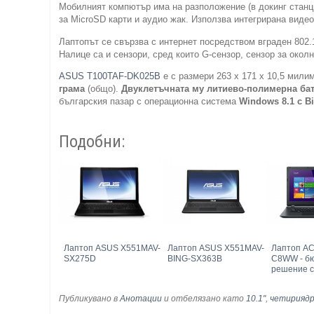
Мобилният компютър има на разположение (в докинг станци
за MicroSD карти и аудио жак. Използва интегрирана видео
Лаптопът се свързва с интернет посредством вграден 802.1
Налице са и сензори, сред които G-сензор, сензор за окол
ASUS T100TAF-DK025B
е с размери 263 х 171 х 10,5 милим
грама
(общо).
Двуклетъчната му литиево-полимерна ба
българския пазар с операционна система
Windows 8.1
с
Bi
Подобни:
Лаптоп ASUS X551MAV-
Лаптоп ASUS X551MAV-
Лаптоп AC
SX275D
BING-SX363B
C8WW - б
решение с
Публикувано в
Анотации
и отбелязано като
10.1"
,
четирияд