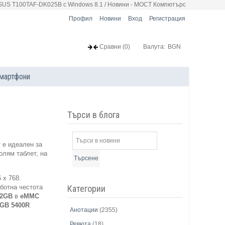
SUS T100TAF-DK025B с Windows 8.1 / Новини - МОСТ Компютърс
Профил
Новини
Вход
Регистрация
Сравни
(0)
Валута:
BGN
мартфони
Търси в блога
 е идеален за
олям таблет, на
Търсене
 x 768.
Категории
ботна честота
32GB
в
eMMC
0GB
5400R
Анотации
(2355)
Ревюта
(18)