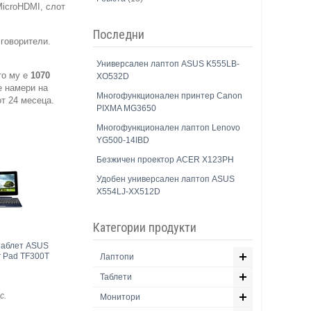
MicroHDMI, слот
Последни
 говорители.
Универсален лаптоп ASUS K555LB-
то му е
1070
XO532D
е намери на
Многофункционален принтер Canon
от 24 месеца.
PIXMA MG3650
Многофункционален лаптоп Lenovo
YG500-14IBD
Безжичен проектор ACER X123PH
Удобен универсален лаптоп ASUS
X554LJ-XX512D
Категории продукти
таблет ASUS
r Pad TF300T
Лаптопи
Таблети
с
.
Монитори