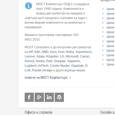
МОСТ Компютърс ООД е създадена
през 1990 година. Компанията е
Цени 
водещ дистрибутор на хардуер и
Цени 
софтуер като предлага търговия на едро с
Цени 
всички видове компоненти за компютри и
Цени 
периферия.
Цени
Цени 
Фирмата притежава сертификат ISO
Цени 
9001:2015
Цени 
Цени 
MOST Computers е дългосрочен дистрибутор
Цени
на
HP
,
Intel
,
AMD
,
Asus
,
Acer
,
Nokia
,
Supermicro
,
Цени 
Lenovo
,
Adata
,
Kingston
,
LG
,
Microsoft
,
Canon
,
Цени 
Asrock
,
Nvidia
,
Palit
,
Seagate
,
Sapphire
,
Цени 
Logitech
,
A4Tech
,
Cooler Master
,
Gigabyte
,
D-
Link
,
Fractal Design
и други водещи марки.
повече за МОСТ Компютърс
Офиси и сервизи
Онлайн к