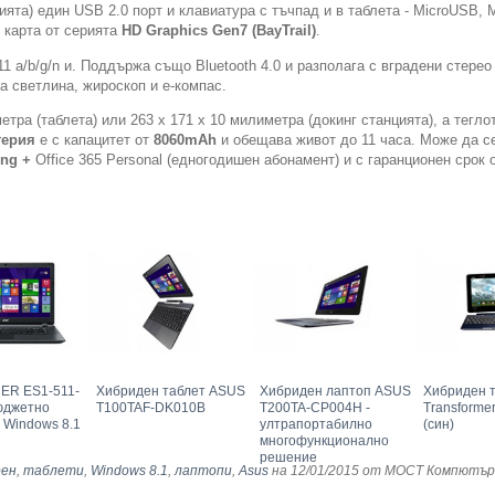
ята) един USB 2.0 порт и клавиатура с тъчпад и в таблета - MicroUSB, 
 карта от серията
HD Graphics Gen7 (BayTrail)
.
1 a/b/g/n и. Поддържа също Bluetooth 4.0 и разполага с вградени стерео
на светлина, жироскоп и е-компас.
етра (таблета) или 263 х 171 х 10 милиметра (докинг станцията), а тегло
терия
е с капацитет от
8060mAh
и обещава живот до 11 часа. Може да с
ng +
Office 365 Personal (едногодишен абонамент) и с гаранционен срок 
ER ES1-511-
Хибриден таблет ASUS
Хибриден лаптоп ASUS
Хибриден 
юджетно
T100TAF-DK010B
T200TA-CP004H -
Transforme
 Windows 8.1
ултрапортабилно
(син)
многофункционално
решение
рен
,
таблети
,
Windows 8.1
,
лаптопи
,
Asus
на 12/01/2015
от МОСТ Компютър