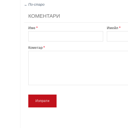
← По-старо
КОМЕНТАРИ
Име
*
Имейл
*
Кометар
*
Изпрати