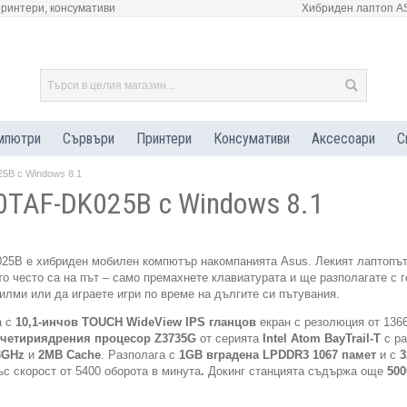
принтери, консумативи
Хибриден лаптоп A
мпютри
Сървъри
Принтери
Консумативи
Аксесоари
С
5B с Windows 8.1
0TAF-DK025B с Windows 8.1
5B e хибриден мобилен компютър накомпанията Asus. Лекият лаптопът
то често са на път – само премахнете клавиатурата и ще разполагате с г
илми или да играете игри по време на дългите си пътувания.
 с
10,1-инчов
TOUCH WideView IPS
гланцов
екран с резолюция от 1366
четири
ядрения процесор
Z3735G
от серията
Intel Atom BayTrail-T
с ра
3
GHz
и
2МВ Cache
. Разполага с
1
GB
вградена
LPDDR3 1067 памет
и с
с скорост от 5400 оборота в минута
.
Докинг станцията съдържа още
50