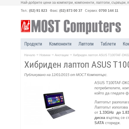
Най-добрите цени за компютри, компоненти, лаптопи, сървъри, 
Тел.:
(02) 91 823
Факс:
(02) 873 00 37
Сервиз:
0700 144 11
Продукти
Компоненти
Лаптопи
Таблети
Ко
Начало
Новини
Анотации
Хибриден лаптоп ASUS T100TAF-DK02
Хибриден лаптоп ASUS T10
Публикувано на 12/01/2015
от МОСТ Компютърс
.
ASUS T100TAF-DK02
потребителите, кои
който да гледате ф
Лаптопът разполага
Лаптопът използва
от
1.
33
GHz
до
1.8
диск
а
въртящ се съ
SATA
сторидж.