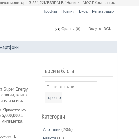
ичен монитор LG 22", 22MB35DM-B / Новини - МОСТ Компютърс
Профил
Новини
Вход
Регистрация
Сравни
(0)
Валута:
BGN
мартфони
Търси в блога
т Super Energy
нологии, които
Търсене
и или книги.
0. Яркостта му
Категории
е
5,000,000:1
.
8 милиметра.
Анотации
(2355)
 режим. В
Ревюта
(18)