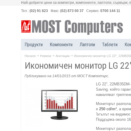
Най-добрите цени за компютри, компоненти, лаптопи, сървъри, 
Тел.:
(02) 91 823
Факс:
(02) 873 00 37
Сервиз:
0700 144 11
Продукти
Компоненти
Лаптопи
Таблети
Ко
Начало
Новини
Анотации
Икономичен монитор LG 22", 22MB3
Икономичен монитор LG 22
Публикувано на 14/01/2015
от МОСТ Компютърс
.
LG 22”, 22MB35DM-B
Saving, който гара
намаляват трептене
Мониторът разпола
е
250 cd/m²
, а вре
Ъгълът на видимост
Поддържа около 16
Мониторът разполаг