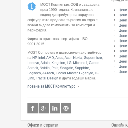
МОСТ Компютърс ООД е създадена
през 1990 година. Компанията е
Цени 
водещ дистрибутор на хардуер и
Цени 
софтуер като предлага търговия на едро с
Цени 
всички видове компоненти за компютри и
Цени 
периферия.
Цени
Цени 
Фирмата притежава сертификат ISO
Цени 
9001:2015
Цени 
Цени 
MOST Computers е дългосрочен дистрибутор
Цени
на
HP
,
Intel
,
AMD
,
Asus
,
Acer
,
Nokia
,
Supermicro
,
Цени 
Lenovo
,
Adata
,
Kingston
,
LG
,
Microsoft
,
Canon
,
Цени 
Asrock
,
Nvidia
,
Palit
,
Seagate
,
Sapphire
,
Цени 
Logitech
,
A4Tech
,
Cooler Master
,
Gigabyte
,
D-
Link
,
Fractal Design
и други водещи марки.
повече за МОСТ Компютърс
Офиси и сервизи
Онлайн к