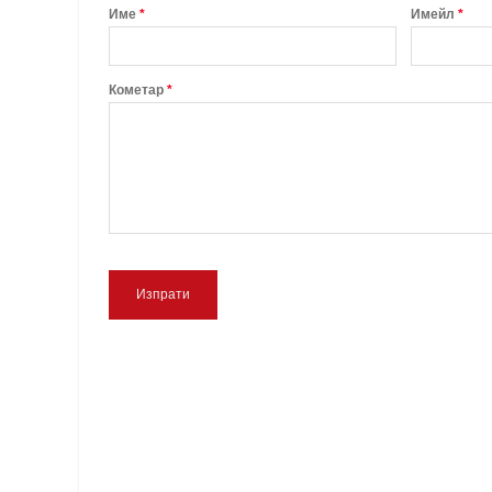
Име
*
Имейл
*
Кометар
*
Изпрати