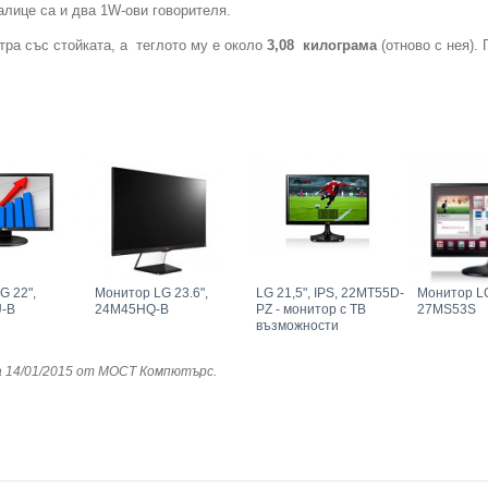
алице са и два 1W-ови говорителя.
етра със стойката, а теглото му е около
3,08 килограма
(отново с нея).
G 22",
Монитор LG 23.6",
LG 21,5", IPS, 22MT55D-
Монитор L
-B
24M45HQ-B
PZ - монитор с ТВ
27MS53S
възможности
 14/01/2015
от МОСТ Компютърс
.