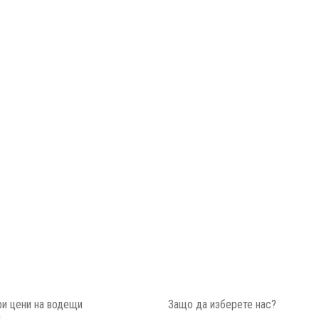
и цени на водещи
Защо да изберете нас?
и