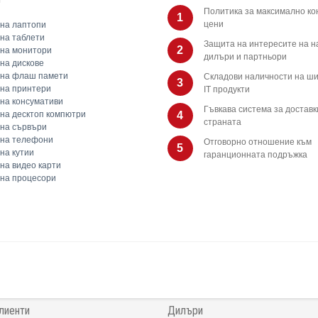
Политика за максимално ко
1
цени
на лаптопи
на таблети
Защита на интересите на 
2
на монитори
дилъри и партньори
на дискове
 на флаш памети
Складови наличности на ши
3
на принтери
IT продукти
на консумативи
Гъвкава система за доставк
на десктоп компютри
4
страната
на сървъри
 на телефони
Отговорно отношение към
5
на кутии
гаранционната подръжка
на видео карти
на процесори
лиенти
Дилъри