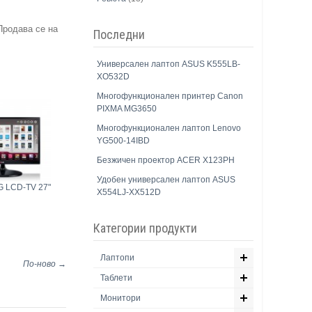
 Продава се на
Последни
Универсален лаптоп ASUS K555LB-
XO532D
Многофункционален принтер Canon
PIXMA MG3650
Многофункционален лаптоп Lenovo
YG500-14IBD
Безжичен проектор ACER X123PH
Удобен универсален лаптоп ASUS
G LCD-TV 27"
X554LJ-XX512D
Категории продукти
Лаптопи
По-ново →
Таблети
Монитори