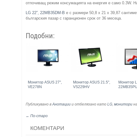
отпочиващ режим консумацията на енергия е само 0.3W. Н
LG 22”, 22MB35DM-B
е с размери 50,8 x 21 x 39,87 сантим
българския пазар с гаранционен срок от 36 месеца.
Подобни:
Монитор ASUS 27",
Монитор ASUS 21.5",
Монитор L
VE278N
VS229HV
22MB35PU
Публикувано в
Анотации
и отбелязано като
LG
,
монитори
на
← По-старо
КОМЕНТАРИ