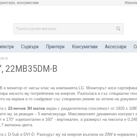
принтери, консумативи
Иконом
мпютри
Сървъри
Принтери
Консумативи
Аксесоари
С
5DM-B
", 22MB35DM-B
 е монитор от нисък клас на компанията LG. Мониторът носи сертифика
нтира ниското му потребление на енергия. Разполага и със специални тех
то на екрана и го снабдяват със специален режим за четене на документ
га с
22-инчов 3Н матов
екран с разделителна способност от 1920 х 108
мето му за реакция – 5 милисекунди. Максималният динамичен контраст 
 е 170° хоризонтален и 160° - вертикален, а размерът на пиксела е 0,24
,7 милиона цвята.
а с D-Sub и DVI-D. Разходът му на енергия възлиза на 20W в нормален