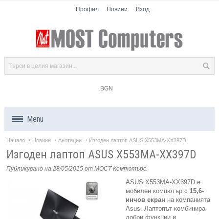
Профил
Новини
Вход
BGN
Menu
Начало
Новини
Анотации
Изгоден лаптоп ASUS X553MA-XX397D
Продукти
Изгоден лаптоп ASUS X553MA-XX397D
Компоненти
Публикувано на 28/05/2015
от МОСТ Компютърс
.
ASUS X553MA-XX397D е
Лаптопи
мобилен компютър с
15,6-
инчов екран
на компанията
Asus. Лаптопът комбинира
Таблети
добри функции и