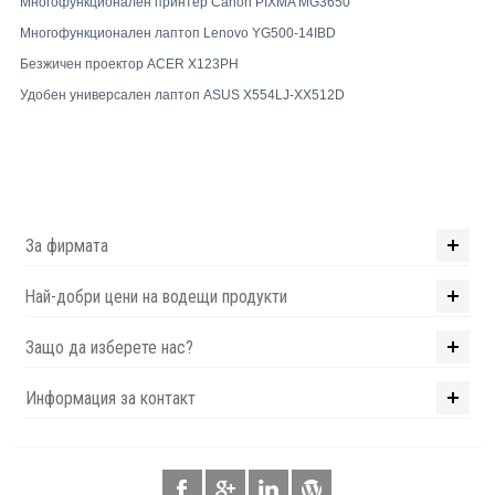
Многофункционален принтер Canon PIXMA MG3650
Многофункционален лаптоп Lenovo YG500-14IBD
Безжичен проектор ACER X123PH
Удобен универсален лаптоп ASUS X554LJ-XX512D
За фирмата
Най-добри цени на водещи продукти
Защо да изберете нас?
Информация за контакт