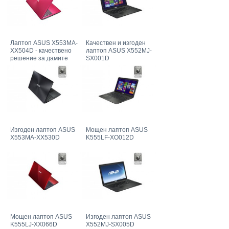
Лаптоп ASUS X553MA-
Качествен и изгоден
XX504D - качествено
лаптоп ASUS X552MJ-
решение за дамите
SX001D
Изгоден лаптоп ASUS
Мощен лаптоп ASUS
X553MA-XX530D
K555LF-XO012D
Мощен лаптоп ASUS
Изгоден лаптоп ASUS
K555LJ-XX066D
X552MJ-SX005D