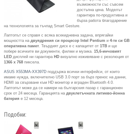
възможности със съвсем
достъпна цена. Моделът
Компютри
гарантира по-продуктивна и
бърза работа благодарение
Сървъри
на технологията за тъчпад Smart Gesture.
Лаптопът се справя с всяка всекидневна задача, впрягайки
Принтери
мощността на
двуядрения си процесор
Intel Pentium
и
4-те си
GB
оперативна памет
. Твърдият диск е с капацитет от
1
TB
и ще
побере всичките ви документи, филми и музика.
15,6-инчовият
Консумативи
LED
дисплей ни гарантира
HD
визуално изживяване с резолюция от
1366 х 768
пиксела.
Аксесоари
ASUS X553MA-XX397D
поддържа всички интерфейси, от които
имаме нужда, включително USB 3.0 порт за бърз пренос на данни,
HDMI за свързване към HD монитор и вграден Bluetooth 4.0.
Смартфони
Лаптопът може да се намери на българския пазар с гаранционен
срок от 24 месеца. Гаранцията на
двуклетъчната литиево-йонна
батерия
е 12 месеца.
Подобни: