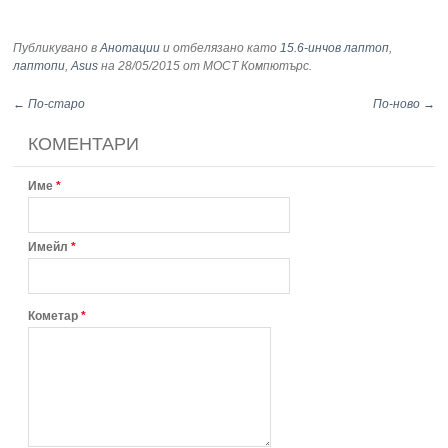
Публикувано в
Анотации
и отбелязано като
15.6-инчов лаптоп
,
лаптопи
,
Asus
на 28/05/2015
от МОСТ Компютърс
.
← По-старо
По-ново →
КОМЕНТАРИ
Име
*
Имейл
*
Кометар
*