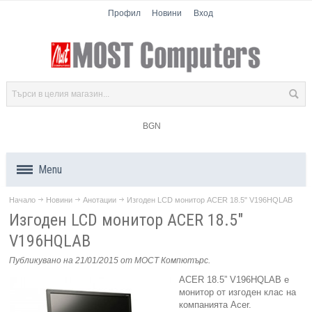
Профил
Новини
Вход
BGN
Menu
Начало
Новини
Анотации
Изгоден LCD монитор ACER 18.5" V196HQLAB
Продукти
Изгоден LCD монитор ACER 18.5"
Компоненти
V196HQLAB
Публикувано на 21/01/2015
от МОСТ Компютърс
.
Лаптопи
ACER 18.5” V196HQLAB е
монитор от изгоден клас на
Таблети
компанията Acer.