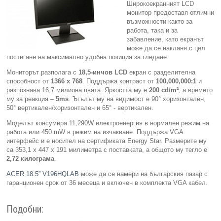
Широкоекранният LCD
монитор предоставя отлични
Компютри
възможности както за
работа, така и за
забавление, като екранът
Сървъри
може да се накланя с цел
постигане на максимално удобна позиция за гледане.
Принтери
Мониторът разполага с
18,5-инчов LCD
екран с разделителна
способност от
1
366
х
768
. Поддържа контраст от
100,000,000:1
и
разпознава 16,7 милиона цвята. Яркостта му е
200 cd/m²
, а времето
Консумативи
му за реакция –
5ms
. Ъгълът му на видимост е 90° хоризонтален,
50° вертикален/хоризонтален и 65° - вертикален.
Аксесоари
Моделът консумира 11,290W електроенергия в нормален режим на
работа или 450 mW в режим на изчакване. Поддържа VGA
Смартфони
интерфейс и е носител на сертификата Energy Star. Размерите му
са 353,1 x 447 x 191 милиметра с поставката, а общото му тегло е
2,72 килограма
.
ACER 18.5” V196HQLAB
може да се намери на българския пазар с
гаранционен срок от 36 месеца и включен в комплекта VGA кабел.
Подобни: