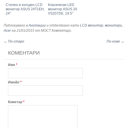
Стилен и изгоден LCD
Класически LED
монитор ASUS 24T1EH,
монитор ASUS 20
24"
VS207DE, 19.5"
Публикувано в
Анотации
и отбелязано като
LCD монитор
,
монитори
,
Acer
на 21/01/2015
от МОСТ Компютърс
.
← По-старо
По-ново →
КОМЕНТАРИ
Име
*
Имейл
*
Кометар
*