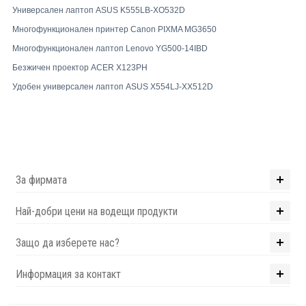
Универсален лаптоп ASUS K555LB-XO532D
Многофункционален принтер Canon PIXMA MG3650
Многофункционален лаптоп Lenovo YG500-14IBD
Безжичен проектор ACER X123PH
Удобен универсален лаптоп ASUS X554LJ-XX512D
За фирмата
Най-добри цени на водещи продукти
Защо да изберете нас?
Информация за контакт