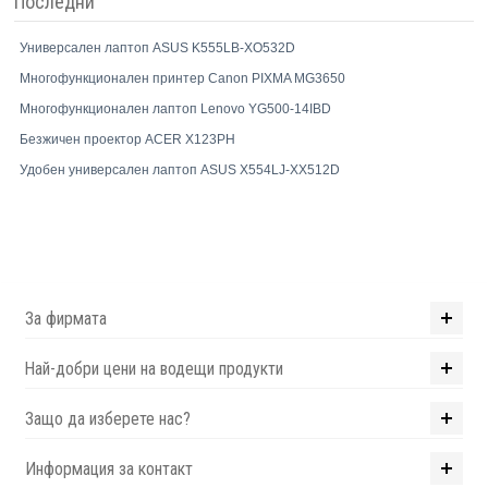
Последни
Универсален лаптоп ASUS K555LB-XO532D
Многофункционален принтер Canon PIXMA MG3650
Многофункционален лаптоп Lenovo YG500-14IBD
Безжичен проектор ACER X123PH
Удобен универсален лаптоп ASUS X554LJ-XX512D
За фирмата
Най-добри цени на водещи продукти
Защо да изберете нас?
Информация за контакт