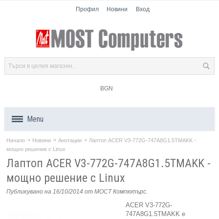
Профил
Новини
Вход
BGN
Menu
Начало
Новини
Анотации
Лаптоп ACER V3-772G-747A8G1.5TMAKK -
Продукти
мощно решение с Linux
Лаптоп ACER V3-772G-747A8G1.5TMAKK -
Компоненти
мощно решение с Linux
Лаптопи
Публикувано на 16/10/2014
от МОСТ Компютърс
.
ACER V3-772G-
Таблети
747A8G1.5TMAKK е