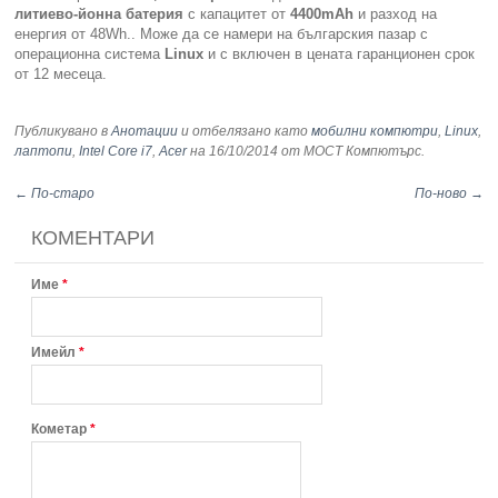
литиево-йонна батерия
с капацитет от
4400mAh
и разход на
енергия от 48Wh.. Може да се намери на българския пазар с
операционна система
Linux
и с включен в цената гаранционен срок
от 12 месеца.
Публикувано в
Анотации
и отбелязано като
мобилни компютри
,
Linux
,
лаптопи
,
Intel Core i7
,
Acer
на 16/10/2014
от МОСТ Компютърс
.
← По-старо
По-ново →
КОМЕНТАРИ
Име
*
Имейл
*
Кометар
*