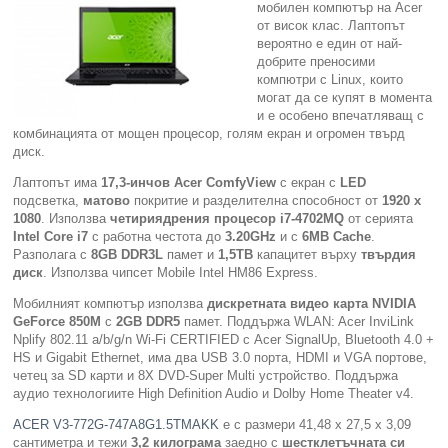
мобилен компютър на Acer
от висок клас. Лаптопът
Компютри
вероятно е един от най-
добрите преносими
компютри с Linux, които
Сървъри
могат да се купят в момента
и е особено впечатляващ с
комбинацията от мощен процесор, голям екран и огромен твърд
Принтери
диск.
Лаптопът има
17,3-инчов Acer ComfyView
с екран с
LED
Консумативи
подсветка,
матово
покритие и разделителна способност от
1920 х
1080
. Използва
четириядрения процесор i7-4702MQ
от серията
Аксесоари
Intel Core i
7
с работна честота до
3.20
GHz
и с
6МВ Cache
.
Разполага с
8GB
DDR3L
памет и
1
,5
ТВ
капацитет върху
твърдия
диск
. Използва чипсет Mobile Intel HM86 Express.
Смартфони
Мобилният компютър използва
дискретната видео карта NVIDIA
GeForce 850M
с
2GB DDR5
памет. Поддържа WLAN: Acer InviLink
Nplify 802.11 a/b/g/n Wi-Fi CERTIFIED с Acer SignalUp, Bluetooth 4.0 +
HS и Gigabit Ethernet, има два USB 3.0 порта, HDMI и VGA портове,
четец за SD карти и 8X DVD-Super Multi устройство. Поддържа
аудио технологиите High Definition Audio и Dolby Home Theater v4.
ACER V3-772G-747A8G1.5TMAKK
е с размери 41,48 х 27,5 х 3,09
сантиметра и тежи
3,2 килограма
заедно с
шестклетъчната си