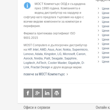
МОСТ Компютърс ООД е създадена
през 1990 година. Компанията е
Цени 
водещ дистрибутор на хардуер и
Цени 
софтуер като предлага търговия на едро с
Цени 
всички видове компоненти за компютри и
Цени 
периферия.
Цени
Цени 
Фирмата притежава сертификат ISO
Цени 
9001:2015
Цени 
Цени 
MOST Computers е дългосрочен дистрибутор
Цени
на
HP
,
Intel
,
AMD
,
Asus
,
Acer
,
Nokia
,
Supermicro
,
Цени 
Lenovo
,
Adata
,
Kingston
,
LG
,
Microsoft
,
Canon
,
Цени 
Asrock
,
Nvidia
,
Palit
,
Seagate
,
Sapphire
,
Цени 
Logitech
,
A4Tech
,
Cooler Master
,
Gigabyte
,
D-
Link
,
Fractal Design
и други водещи марки.
повече за МОСТ Компютърс
Офиси и сервизи
Онлайн к