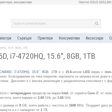
принтери, консумативи
Лаптоп ASUS G551JW-C
мпютри
Сървъри
Принтери
Консумативи
Аксесоари
С
0HQ, 15.6", 8GB, 1TB
, i7-4720HQ, 15.6", 8GB, 1TB
N006D, i7-4720HQ, 15.6", 8GB, 1TB
е с
15.6
-инчов
LED
екран с
non-
зно. Благодарение на това покритие, картината се запазва ясна дори и 
тлина.
Дисплеят е с висока резолюция с разделителна способност с ф
боти с
четириядрен
процесор на марка
Intel
, от серията
Core i7
, от типа
естота, която варира от
2.60
GHz до
3.60
GHz.
с размер от
8
GB, която работи с честота от
1600
MHz. Твърдият диск р
минута и е с капацитет от
1
TB.