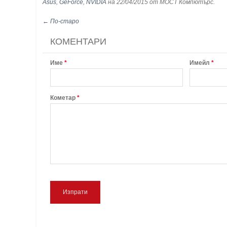
Asus
,
GeForce
,
NVIDIA
на 22/04/2015
от МОСТ Компютърс
.
← По-старо
КОМЕНТАРИ
Име
*
Имейл
*
Кометар
*
Изпрати