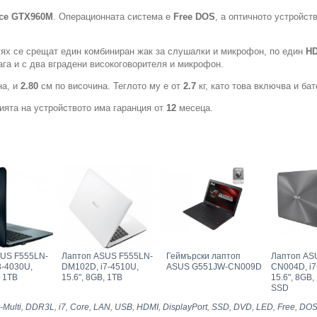
ce
GTX960M
. Операционната система е
Free DOS
, а оптичното устройст
 тях се срещат един комбиниран жак за слушалки и микрофон, по един
H
га и с два вградени високоговорителя и микрофон.
на, и
2.80
см по височина. Теглото му е от
2.7
кг, като това включва и бат
ията на устройството има гаранция от
12
месеца.
SUS F555LN-
Лаптоп ASUS F555LN-
Геймърски лаптоп
Лаптоп AS
3-4030U,
DM102D, i7-4510U,
ASUS G551JW-CN009D
CN004D, i7
, 1TB
15.6", 8GB, 1TB
15.6", 8GB
SSD
-Multi
,
DDR3L
,
i7
,
Core
,
LAN
,
USB
,
HDMI
,
DisplayPort
,
SSD
,
DVD
,
LED
,
Free
,
DO