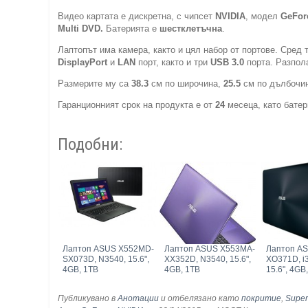
Видео картата е дискретна, с чипсет
NVIDIA
, модел
GeFor
Multi DVD.
Батерията е
шестклетъчна
.
Лаптопът има камера, както и цял набор от портове. Сред
DisplayPort
и
LAN
порт, както и три
USB 3.0
порта. Разпола
Размерите му са
38.3
см по широчина,
25.5
см по дълбочи
Гаранционният срок на продукта е от
24
месеца, като батер
Подобни:
Лаптоп ASUS X552MD-
Лаптоп ASUS X553MA-
Лаптоп A
SX073D, N3540, 15.6",
XX352D, N3540, 15.6",
XO371D, i
4GB, 1TB
4GB, 1TB
15.6", 4GB
Публикувано в
Анотации
и отбелязано като
покритие
,
Super