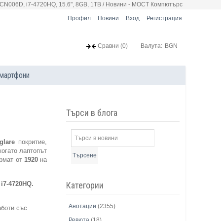
N006D, i7-4720HQ, 15.6", 8GB, 1TB / Новини - МОСТ Компютърс
Профил
Новини
Вход
Регистрация
Сравни
(0)
Валута:
BGN
мартфони
Търси в блога
glare
покритие,
когато лаптопът
Търсене
ормат от
1920
на
Категории
i7-4720HQ.
Анотации
(2355)
аботи със
Ревюта
(18)