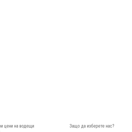
и цени на водещи
Защо да изберете нас?
и