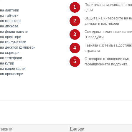
Политика за максимално ко
1
цени
на лаптопи
на таблети
Защита на интересите на 
2
на монитори
дилъри и партньори
на дискове
 на флаш памети
Складови наличности на ши
3
на принтери
IT продукти
на консумативи
Гъвкава система за доставк
на десктоп компютри
4
страната
на сървъри
 на телефони
Отговорно отношение към
5
на кутии
гаранционната подръжка
на видео карти
на процесори
лиенти
Дилъри