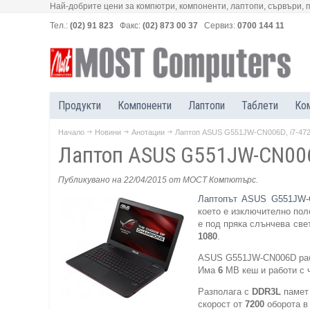
Най-добрите цени за компютри, компоненти, лаптопи, сървъри, 
Тел.:
(02) 91 823
Факс:
(02) 873 00 37
Сервиз:
0700 144 11
Продукти
Компоненти
Лаптопи
Таблети
Ко
Начало
Новини
Анотации
Лаптоп ASUS G551JW-CN006D, i7-472
Лаптоп ASUS G551JW-CN006D
Публикувано на 22/04/2015
от МОСТ Компютърс
.
Лаптопът ASUS G551JW-C
което е изключително поле
е под пряка слънчева све
1080
.
ASUS G551JW-CN006D ра
Има
6
MB кеш и работи с ч
Разполага с
DDR3L
памет 
скорост от
7200
оборота в 