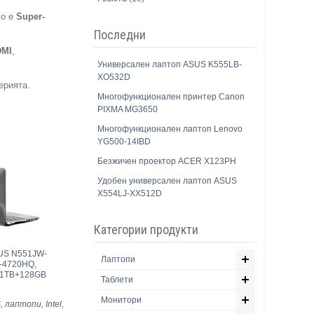
во е
Super-
Последни
DMI
,
Универсален лаптоп ASUS K555LB-
XO532D
ерията.
Многофункционален принтер Canon
PIXMA MG3650
Многофункционален лаптоп Lenovo
YG500-14IBD
Безжичен проектор ACER X123PH
Удобен универсален лаптоп ASUS
X554LJ-XX512D
Категории продукти
US N551JW-
Лаптопи
-4720HQ,
, 1TB+128GB
Таблети
Монитори
S
,
лаптопи
,
Intel
,