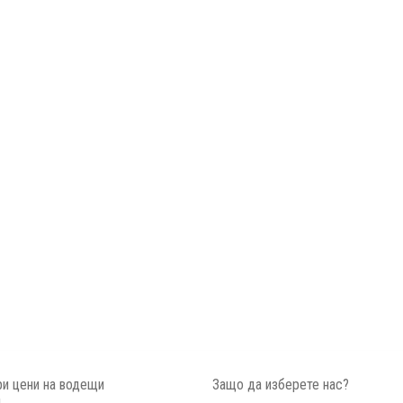
и цени на водещи
Защо да изберете нас?
и