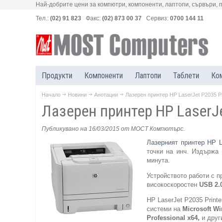
Най-добрите цени за компютри, компоненти, лаптопи, сървъри, 
Тел.:
(02) 91 823
Факс:
(02) 873 00 37
Сервиз:
0700 144 11
Продукти
Компоненти
Лаптопи
Таблети
Ко
Начало
Новини
Анотации
Лазерен принтер HP LaserJet P2035 Pr
Лазерен принтер HP LaserJe
Публикувано на 16/03/2015
от МОСТ Компютърс
.
Лазерният принтер HP L
точки на инч. Издържа
минута.
Устройството работи с п
високоскоростен
USB 2.
HP LaserJet P2035 Print
системи на
Microsoft W
Professional x64,
и друг