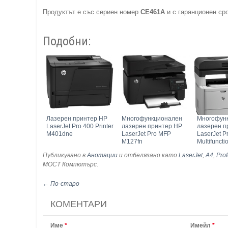
Продуктът е със сериен номер
CE461A
и с гаранционен ср
Подобни:
Лазерен принтер HP
Многофункционален
Многофун
LaserJet Pro 400 Printer
лазерен принтер HP
лазерен п
M401dne
LaserJet Pro MFP
LaserJet 
M127fn
Multifuncti
Публикувано в
Анотации
и отбелязано като
LaserJet
,
A4
,
Prof
МОСТ Компютърс
.
← По-старо
КОМЕНТАРИ
Име
*
Имейл
*