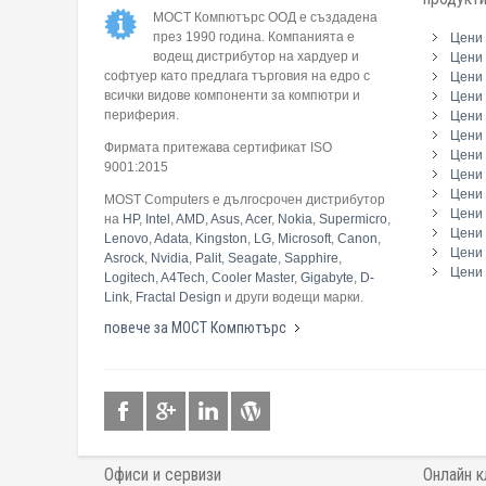
МОСТ Компютърс ООД е създадена
през 1990 година. Компанията е
Цени 
водещ дистрибутор на хардуер и
Цени 
софтуер като предлага търговия на едро с
Цени 
всички видове компоненти за компютри и
Цени 
периферия.
Цени
Цени 
Фирмата притежава сертификат ISO
Цени 
9001:2015
Цени 
Цени 
MOST Computers е дългосрочен дистрибутор
Цени
на
HP
,
Intel
,
AMD
,
Asus
,
Acer
,
Nokia
,
Supermicro
,
Цени 
Lenovo
,
Adata
,
Kingston
,
LG
,
Microsoft
,
Canon
,
Цени 
Asrock
,
Nvidia
,
Palit
,
Seagate
,
Sapphire
,
Цени 
Logitech
,
A4Tech
,
Cooler Master
,
Gigabyte
,
D-
Link
,
Fractal Design
и други водещи марки.
повече за МОСТ Компютърс
Офиси и сервизи
Онлайн к