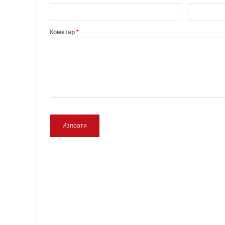
Кометар
*
Изпрати