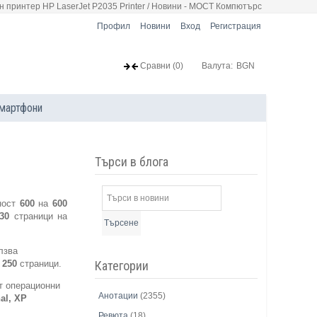
н принтер HP LaserJet P2035 Printer / Новини - МОСТ Компютърс
Профил
Новини
Вход
Регистрация
Сравни
(0)
Валута:
BGN
мартфони
Търси в блога
ност
600
на
600
30
страници на
Търсене
лзва
Категории
т
250
страници.
от операционни
Анотации
(2355)
al, XP
Ревюта
(18)