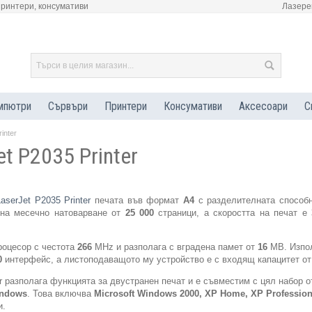
принтери, консумативи
Лазере
мпютри
Сървъри
Принтери
Консумативи
Аксесоари
С
inter
t P2035 Printer
aserJet P2035 Printer
печата във формат
A4
с разделителната способ
 на месечно натоварване от
25 000
страници, а скоростта на печат е
роцесор с честота
266
MHz и разполага с вградена памет от
16
MB. Изпо
0
интерфейс, а листоподаващото му устройство е с входящ капацитет о
er разполага функцията за двустранен печат и е съвместим с цял набор 
indows
. Това включва
Microsoft Windows 2000, XP Home, XP Profession
и.