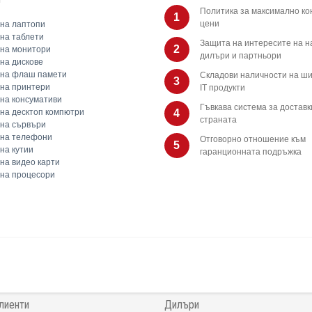
Политика за максимално ко
1
цени
на лаптопи
на таблети
Защита на интересите на 
2
на монитори
дилъри и партньори
на дискове
 на флаш памети
Складови наличности на ши
3
на принтери
IT продукти
на консумативи
Гъвкава система за доставк
на десктоп компютри
4
страната
на сървъри
 на телефони
Отговорно отношение към
5
на кутии
гаранционната подръжка
на видео карти
на процесори
лиенти
Дилъри