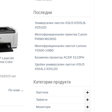
Последни
Универсален лаптоп ASUS K555LB-
XO532D
Многофункционален принтер Canon
PIXMA MG3650
Многофункционален лаптоп Lenovo
YG500-14IBD
Безжичен проектор ACER X123PH
 LaserJet
nw Color
Удобен универсален лаптоп ASUS
X554LJ-XX512D
03/2015
от
Категории продукти
По-ново →
Лаптопи
Таблети
Монитори