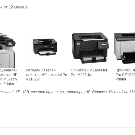
ок от
12
месеца.
кционален
Изгоден лазерен
Принтер HP LaserJet
Принтер HP
ринтер HP
принтер HP LaserJet Pro
Pro M201dw
Pro CP1025
Pro M521dn
P1102w
Printer
on Printer
essional
,
XP
,
USB
,
лазерни принтери
,
принтери
,
HP
,
Windows
,
Microsoft
на 16/