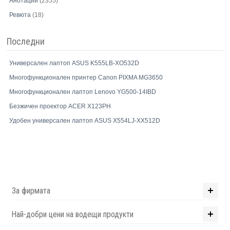
Анотации
(2355)
Ревюта
(18)
Последни
Универсален лаптоп ASUS K555LB-XO532D
Многофункционален принтер Canon PIXMA MG3650
Многофункционален лаптоп Lenovo YG500-14IBD
Безжичен проектор ACER X123PH
Удобен универсален лаптоп ASUS X554LJ-XX512D
За фирмата
Най-добри цени на водещи продукти