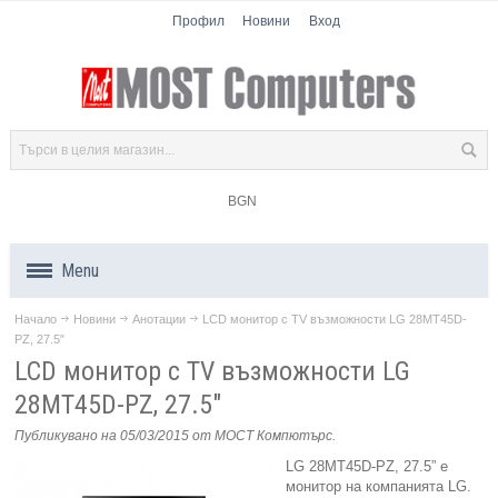
Профил
Новини
Вход
BGN
Menu
Начало
Новини
Анотации
LCD монитор с TV възможности LG 28MT45D-
Продукти
PZ, 27.5"
LCD монитор с TV възможности LG
Компоненти
28MT45D-PZ, 27.5"
Лаптопи
Публикувано на 05/03/2015
от МОСТ Компютърс
.
LG 28MT45D-PZ, 27.5” е
Таблети
монитор на компанията LG.