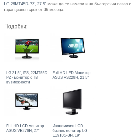
LG 28MT45D-PZ, 27.5”
може да се намери и на българския пазар с
гаранционен срок от 36 месеца.
Подобни:
LG 21,5", IPS, 22MT55D-
Full HD LED Монитор
PZ - монитор с ТВ
ASUS VS229H, 21.5''
възможности
Full HD LCD монитор
Икономичен LCD
ASUS VE276N, 27''
бизнес монитор LG
E1910S-BN, 19''