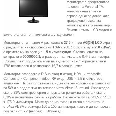
Мониторът е представител
на серията Personal TV,
Компютри
което означава, че се
справя еднакво добре като
традиционен екран за
Сървъри
компютър и като телевизор.
Лекият и тънък LCD модел е
колкото елегантен, толкова и функционален.
Принтери
Мониторът с тип панел А разполага с
27,5-инчов AG(3H)
L
C
D
екран
с разделителна способност от
1
366 х 768
. Яркостта му е
250 cd/m²
,
Консумативи
а времето му за реакция –
5 милисекунди
. Съотношението на
контраста е
5
0000000:1,
а размерът на пиксела е 0,445 милиметра.
Аксесоари
IPS дисплеят поддържа ъгли на видимост - 178° хоризонтален и
178° вертикален и разпознава 16,7 милиона цвята.
Смартфони
Мониторът разполага с D-Sub вход и изход, HDMI интерфейс,
Composite и Component video, RF вход, USB и 3,5-милиметров
аудио жак. На разположение са и две стерео колонки с мощност от
по 5W и с поддръжка на технологията Virtual Surround. Изразходва
около 23W електроенергия в нормален режим на работа и около
0,3W в икономичен режим на работа. Размерите му са 641,5 x 445,2
x 175,0 милиметра. Може да се монтира на стена с помощта на
стойка VESA с размери 100 х 100 милиметра, както и да се накланя
под ъгли от -5° (напред) ~ 20°(назад).