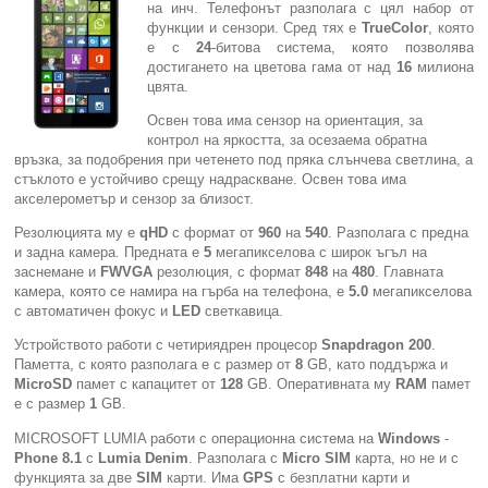
на инч. Телефонът разполага с цял набор от
функции и сензори. Сред тях е
TrueColor
, която
Компютри
е с
24
-битова система, която позволява
достигането на цветова гама от над
16
милиона
цвята.
Сървъри
Освен това има сензор на ориентация, за
контрол на яркостта, за осезаема обратна
Принтери
връзка, за подобрения при четенето под пряка слънчева светлина, а
стъклото е устойчиво срещу надраскване. Освен това има
акселерометър и сензор за близост.
Консумативи
Резолюцията му е
qHD
с формат от
960
на
540
. Разполага с предна
и задна камера. Предната е
5
мегапикселова с широк ъгъл на
Аксесоари
заснемане и
FWVGA
резолюция, с формат
848
на
480
. Главната
камера, която се намира на гърба на телефона, е
5.0
мегапикселова
Смартфони
с автоматичен фокус и
LED
светкавица.
Устройството работи с четириядрен процесор
Snapdragon 200
.
Паметта, с която разполага е с размер от
8
GB, като поддържа и
MicroSD
памет с капацитет от
128
GB. Оперативната му
RAM
памет
е с размер
1
GB.
MICROSOFT LUMIA работи с операционна система на
Windows
-
Phone 8.1
с
Lumia Denim
. Разполага с
Micro SIM
карта, но не и с
функцията за две
SIM
карти. Има
GPS
с безплатни карти и