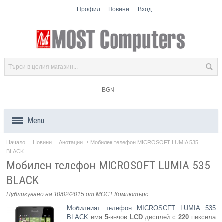
Профил
Новини
Вход
BGN
Menu
Начало
Новини
Анотации
Мобилен телефон MICROSOFT LUMIA 535
Продукти
BLACK
Мобилен телефон MICROSOFT LUMIA 535
Компоненти
BLACK
Лаптопи
Публикувано на 10/02/2015
от МОСТ Компютърс
.
Мобилният телефон MICROSOFT LUMIA 535
Таблети
BLACK
има
5
-инчов
LCD
дисплей с
220
пиксела