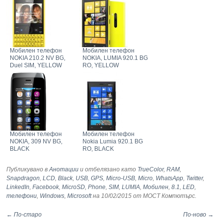
Мобилен телефон
Мобилен телефон
NOKIA 210.2 NV BG,
NOKIA, LUMIA 920.1 BG
Duel SIM, YELLOW
RO, YELLOW
Мобилен телефон
Мобилен телефон
NOKIA, 309 NV BG,
Nokia Lumia 920.1 BG
BLACK
RO, BLACK
Публикувано в
Анотации
и отбелязано като
TrueColor
,
RAM
,
Snapdragon
,
LCD
,
Black
,
USB
,
GPS
,
Micro-USB
,
Micro
,
WhatsApp
,
Twitter
,
LinkedIn
,
Facebook
,
MicroSD
,
Phone
,
SIM
,
LUMIA
,
Мобилен
,
8.1
,
LED
,
телефони
,
Windows
,
Microsoft
на 10/02/2015
от МОСТ Компютърс
.
← По-старо
По-ново →