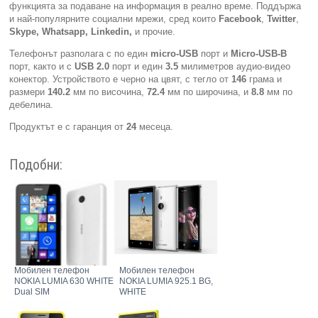
функцията за подаване на информация в реално време. Поддържа
и най-популярните социални мрежи, сред които
Facebook
,
Twitter
,
Skype, Whatsapp, Linkedin,
и прочие.
Телефонът разполага с по един
micro-USB
порт и
Micro-USB-B
порт, както и с
USB 2.0
порт и един
3.5
милиметров аудио-видео
конектор. Устройството е черно на цвят, с тегло от
146
грама и
размери
140.2
мм по височина,
72.4
мм по широчина, и
8.8
мм по
дебелина.
Продуктът е с гаранция от
24
месеца.
Подобни:
Мобилен телефон
Мобилен телефон
NOKIA LUMIA 630 WHITE
NOKIA LUMIA 925.1 BG,
Dual SIM
WHITE