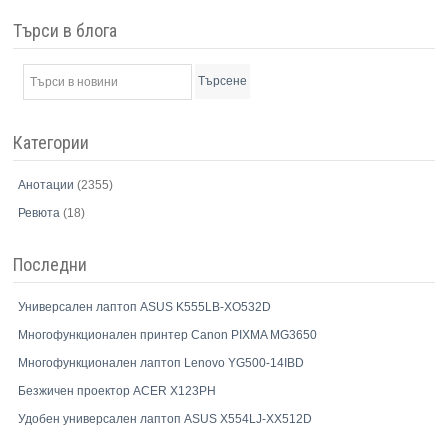
Търси в блога
Търсене
Категории
Анотации
(2355)
Ревюта
(18)
Последни
Универсален лаптоп ASUS K555LB-XO532D
Многофункционален принтер Canon PIXMA MG3650
Многофункционален лаптоп Lenovo YG500-14IBD
Безжичен проектор ACER X123PH
Удобен универсален лаптоп ASUS X554LJ-XX512D