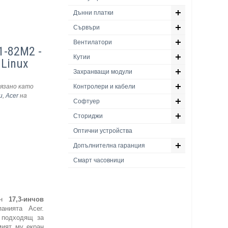
Дънни платки
Сървъри
Вентилатори
1-82M2 -
Кутии
 Linux
Захранващи модули
язано като
Контролери и кабели
и
,
Acer
на
Софтуер
Сториджи
Оптични устройства
Допълнителна гаранция
Смарт часовници
ден
17,3-инчов
анията Acer.
 подходящ за
мият му екран