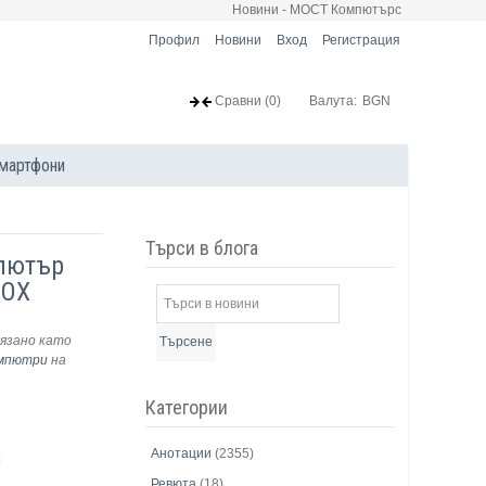
Новини - МОСТ Компютърс
Профил
Новини
Вход
Регистрация
Сравни
(0)
Валута:
BGN
мартфони
Търси в блога
пютър
BOX
язано като
Търсене
омпютри
на
Категории
Анотации
(2355)
Ревюта
(18)