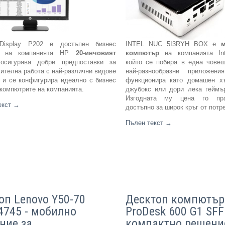
Display P202 е достъпен бизнес
INTEL NUC 5I3RYH BOX е
м
р на компанията HP.
20-
инчовият
компютър
на компанията Int
сигурява добри предпоставки за
който се побира в една чове
ителна работа с най-различни видове
най-разнообразни приложен
 и се конфигурира идеално с бизнес
функционира като домашен хъ
 компютрите на компанията.
джубокс или дори лека геймъ
Изгодната му цена го пр
екст
→
достъпно за широк кръг от потр
Пълен текст
→
оп Lenovo Y50-70
Десктоп компютър
4745 - мобилно
ProDesk 600 G1 SFF
ние за
компактно решени