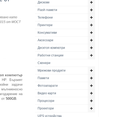
Дискове
Flash памети
язано като
Телефони
2015
от МОСТ
Принтери
Консумативи
Аксесоари
Десктоп компютри
Работни станции
Скенери
Мрежови продукти
топ компютър
Памети
 HP. Бързият
ойни задачи
Фотоапарати
мълниеносно
Видео карти
агодарение на
т от
500
GB
.
Процесори
Проектори
UPS устройства