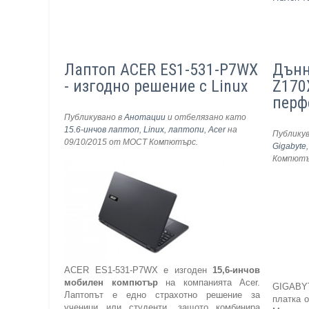
Лаптоп ACER ES1-531-P7WX
Дънн
- изгодно решение с Linux
Z170
перф
Публикувано в
Анотации
и отбелязано като
15.6-инчов лаптоп
,
Linux
,
лаптопи
,
Acer
на
Публику
09/10/2015
от МОСТ Компютърс
.
Gigabyte
Компют
ACER ES1-531-P7WX е изгоден
15,6-инчов
мобилен компютър
на компанията Acer.
GIGAB
Лаптопът е едно страхотно решение за
платка о
ученици или студенти, защото комбинира