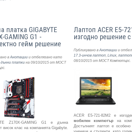
а платка GIGABYTE
Лаптоп ACER E5-72
X-GAMING G1 -
изгодно решение с
ектно гейм решение
Публикувано в
Анотации
и отбел
17.3-инчов лаптоп
,
Linux
,
лаптоп
вано в
Анотации
и отбелязано като
08/10/2015
от МОСТ Компютърс
.
,
дънни платки
на 09/10/2015
от МОСТ
ърс
.
ACER E5-721-82M2 е изго
мобилен компютър
на комп
YTE Z170X-GAMING G1 е дънна
Достъпният лаптоп е особено
т висок клас на компанията Gigabyte.
ученици и студенти, като голе