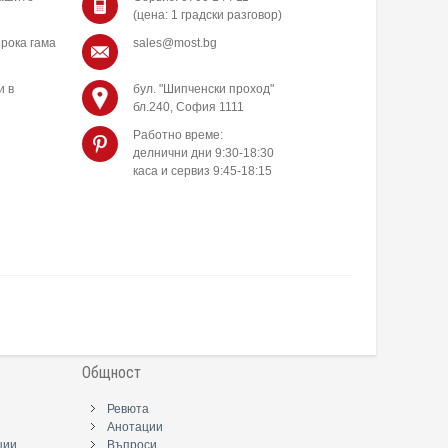
(цена: 1 градски разговор)
рока гама
sales@most.bg
и в
бул. "Шипченски проход"
бл.240, София 1111
Работно време:
делнични дни 9:30-18:30
каса и сервиз 9:45-18:15
Общност
Ревюта
Анотации
ции
Въпроси