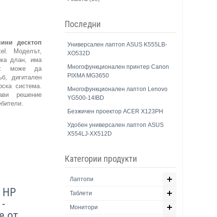
Последни
ини десктоп
Универсален лаптоп ASUS K555LB-
el. Моделът,
XO532D
шка длан, има
Многофункционален принтер Canon
ия: може да
PIXMA MG3650
б, дигитален
рска система.
Многофункционален лаптоп Lenovo
ави решение
YG500-14IBD
ебители.
Безжичен проектор ACER X123PH
Удобен универсален лаптоп ASUS
X554LJ-XX512D
Категории продукти
Лаптопи
 HP
Таблети
 -
Монитори
е от