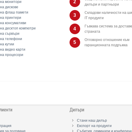
2
на монитори
дилъри и партньори
на дискове
 на флаш памети
Складови наличности на ши
3
на принтери
IT продукти
на консумативи
Гъвкава система за доставк
на десктоп компютри
4
страната
на сървъри
 на телефони
Отговорно отношение към
5
на кутии
гаранционната подръжка
на видео карти
на процесори
лиенти
Дилъри
Стани наш дилър
трация
Експорт на продукти
ия за ползване
Събития, семинари и конферен