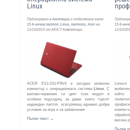
Linux
проф
Публикувано в
Анотации
и отбелязано като
Публику
15.6-инчов лаптоп
,
Linux
,
лаптопи
,
Acer
на
15.6-инч
12/10/2015
от МОСТ Компютърс
.
12/10/20
ACER ES1-531-P9V4 е изгоден мобилен
Lenovo
компютър с операционната система
Linux
. С
мобилен
матово-червения си цвят този модел е
който
особено подходящ за дами, които търсят
любител
надежден лаптоп, осигуряващ еднакво добри
профе
условия за игра и за забавление.
компю
обрабо
Пълен текст
→
висока 
Пълен т