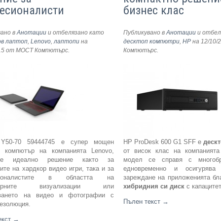
есионалисти
бизнес клас
вано в
Анотации
и отбелязано като
Публикувано в
Анотации
и отбел
ов лаптоп
,
Lenovo
,
лаптопи
на
десктоп компютри
,
HP
на 12/10/
15
от МОСТ Компютърс
.
Компютърс
.
 Y50-70 59444745 е супер мощен
HP ProDesk 600 G1 SFF е
деск
 компютър на компанията Lenovo,
от висок клас на компанията
 е идеално решение както за
модел се справя с многобр
ите на хардкор видео игри, така и за
едновременно и осигурява 
сионалистите в областта на
зареждане на приложенията бл
търните визуализации или
хибридния си диск
с капаците
тването на видео и фотографии с
Пълен текст
→
резолюция.
екст
→