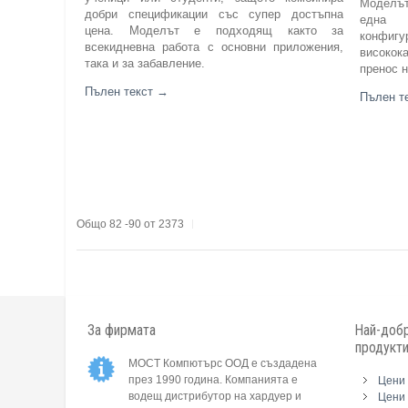
Моделът
добри спецификации със супер достъпна
една в
цена. Моделът е подходящ както за
конфигу
всекидневна работа с основни приложения,
високок
така и за забавление.
пренос н
Пълен текст
→
Пълен т
Общо 82 -90 от 2373
За фирмата
Най-добр
продукт
МОСТ Компютърс ООД е създадена
през 1990 година. Компанията е
Цени 
водещ дистрибутор на хардуер и
Цени 