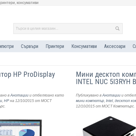
принтери, консумативи
мпютри
Сървъри
Принтери
Консумативи
Аксесоари
С
тор HP ProDisplay
Мини десктоп ком
INTEL NUC 5I3RYH 
вано в
Анотации
и отбелязано като
Публикувано в
Анотации
и отбел
и
,
HP
на 12/10/2015
от МОСТ
мини компютър
,
Intel
,
десктоп к
ърс
.
12/10/2015
от МОСТ Компютърс
.