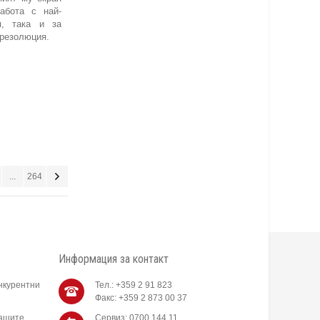
абота с най-
я, така и за
 резолюция.
...
264
Информация за контакт
нкурентни
Тел.: +359 2 91 823
Факс: +359 2 873 00 37
нашите
Сервиз: 0700 144 11