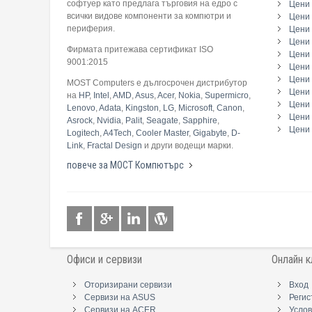
софтуер като предлага търговия на едро с
Цени 
всички видове компоненти за компютри и
Цени 
периферия.
Цени
Цени 
Фирмата притежава сертификат ISO
Цени 
9001:2015
Цени 
Цени 
MOST Computers е дългосрочен дистрибутор
Цени
на
HP
,
Intel
,
AMD
,
Asus
,
Acer
,
Nokia
,
Supermicro
,
Цени 
Lenovo
,
Adata
,
Kingston
,
LG
,
Microsoft
,
Canon
,
Цени 
Asrock
,
Nvidia
,
Palit
,
Seagate
,
Sapphire
,
Цени 
Logitech
,
A4Tech
,
Cooler Master
,
Gigabyte
,
D-
Link
,
Fractal Design
и други водещи марки.
повече за МОСТ Компютърс
Офиси и сервизи
Онлайн к
Оторизирани сервизи
Вход
Сервизи на ASUS
Регис
Сервизи на ACER
Услов