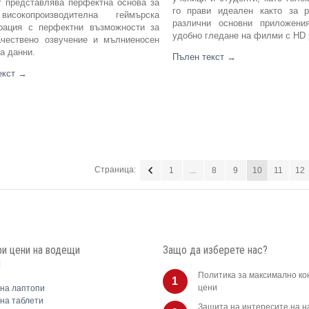
 представлява перфектна основа за
го прави идеален както за р
исокопроизводителна геймърска
различни основни приложени
рация с перфектни възможности за
удобно гледане на филми с HD
ачествено озвучение и мълниеносен
а данни.
Пълен текст
→
екст
→
Страница:
1
...
8
9
10
11
12
и цени на водещи
Защо да изберете нас?
и
Политика за максимално ко
1
цени
на лаптопи
на таблети
Защита на интересите на 