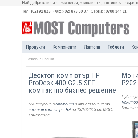
Най-добрите цени за компютри, компоненти, лаптопи, сървъри, 
Тел.:
(02) 91 823
Факс:
(02) 873 00 37
Сервиз:
0700 144 11
Продукти
Компоненти
Лаптопи
Таблети
Ко
Начало
Новини
Десктоп компютър HP
Мони
ProDesk 400 G2.5 SFF -
P202
компактно бизнес решение
Публику
монитор
Публикувано в
Анотации
и отбелязано като
Компют
десктоп компютри
,
HP
на 13/10/2015
от МОСТ
Компютърс
.