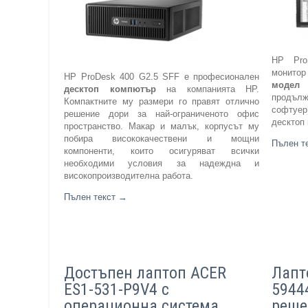
HP Pro
монито
HP ProDesk 400 G2.5 SFF е професионален
модел
о
десктоп компютър
на компанията HP.
продълж
Компактните му размери го правят отлично
софтуер
решение дори за най-ограниченото офис
десктоп
пространство. Макар и малък, корпусът му
побира висококачествени и мощни
Пълен т
компоненти, които осигуряват всички
необходими условия за надеждна и
високопроизводителна работа.
Пълен текст
→
Достъпен лаптоп ACER
Лапт
ES1-531-P9V4 с
5944
операционна система
реше