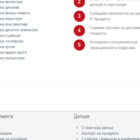
2
на монитори
дилъри и партньори
на дискове
 на флаш памети
Складови наличности на ши
3
на принтери
IT продукти
на консумативи
Гъвкава система за доставк
на десктоп компютри
4
страната
на сървъри
 на телефони
Отговорно отношение към
5
на кутии
гаранционната подръжка
на видео карти
на процесори
лиенти
Дилъри
Стани наш дилър
трация
Експорт на продукти
ия за ползване
Събития, семинари и конферен