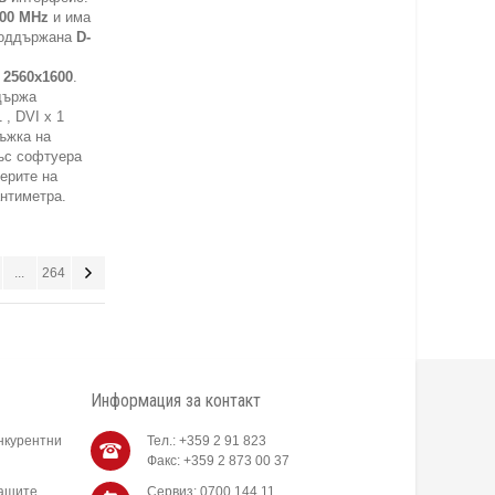
00 MHz
и има
поддържана
D-
 2560x1600
.
държа
, DVI x 1
ръжка на
ъс софтуера
ерите на
антиметра.
...
264
Информация за контакт
нкурентни
Тел.: +359 2 91 823
Факс: +359 2 873 00 37
нашите
Сервиз: 0700 144 11