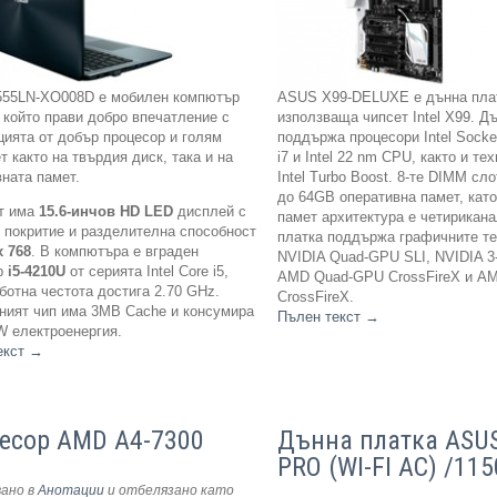
55LN-XO008D e мобилен компютър
ASUS X99-DELUXE е дънна плат
 който прави добро впечатление с
използваща чипсет Intel X99. Д
цията от добър процесор и голям
поддържа процесори Intel Socke
т както на твърдия диск, така и на
i7 и Intel 22 nm CPU, както и те
ната памет.
Intel Turbo Boost. 8-те DIMM сл
до 64GB оперативна памет, кат
т има
15.6-инчов HD LED
дисплей с
памет архитектура е четирикан
re покритие и разделителна способност
платка поддържа графичните те
х 768
. В компютъра е вграден
NVIDIA Quad-GPU SLI, NVIDIA 3
р
i5-4210U
от серията Intel Core i5,
AMD Quad-GPU CrossFireX и A
ботна честота достига 2.70 GHz.
CrossFireX.
ният чип има 3МВ Cache и консумира
Пълен текст
→
W електроенергия.
екст
→
есор AMD A4-7300
Дънна платка ASUS
PRO (WI-FI AC) /115
вано в
Анотации
и отбелязано като