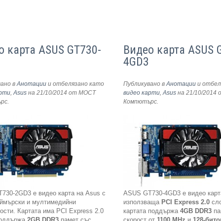
о карта ASUS GT730-
Видео карта ASUS 
4GD3
вано в
Анотации
и отбелязано като
Публикувано в
Анотации
и отбел
арти
,
Asus
на 21/10/2014
от МОСТ
видео карти
,
Asus
на 21/10/2014
о
ърс
.
Компютърс
.
730-2GD3 e видео карта на Asus с
ASUS GT730-4GD3 е видео карт
еймърски и мултимедийни
използваща
PCI Express 2.0
сло
сти. Картата има PCI Express 2.0
картата поддържа
4GB DDR3
па
поддържа
2GB DDR3
памет със
скорост от
1100 MHz
и
128-бито