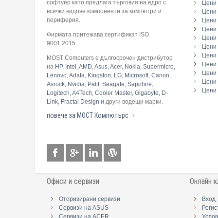
софтуер като предлага търговия на едро с
Цени 
всички видове компоненти за компютри и
Цени 
периферия.
Цени
Цени 
Фирмата притежава сертификат ISO
Цени 
9001:2015
Цени 
Цени 
MOST Computers е дългосрочен дистрибутор
Цени
на
HP
,
Intel
,
AMD
,
Asus
,
Acer
,
Nokia
,
Supermicro
,
Цени 
Lenovo
,
Adata
,
Kingston
,
LG
,
Microsoft
,
Canon
,
Цени 
Asrock
,
Nvidia
,
Palit
,
Seagate
,
Sapphire
,
Цени 
Logitech
,
A4Tech
,
Cooler Master
,
Gigabyte
,
D-
Link
,
Fractal Design
и други водещи марки.
повече за МОСТ Компютърс
Офиси и сервизи
Онлайн к
Оторизирани сервизи
Вход
Сервизи на ASUS
Регис
Сервизи на ACER
Услов