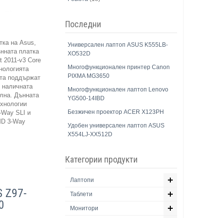
Последни
ка на Asus,
Универсален лаптоп ASUS K555LB-
ънната платка
XO532D
t 2011-v3 Core
Многофункционален принтер Canon
хнологията
PIXMA MG3650
ота поддържат
о наличната
Многофункционален лаптоп Lenovo
ална. Дънната
YG500-14IBD
хнологии
Безжичен проектор ACER X123PH
-Way SLI и
MD 3-Way
Удобен универсален лаптоп ASUS
X554LJ-XX512D
Категории продукти
Лаптопи
 Z97-
Таблети
0
Монитори