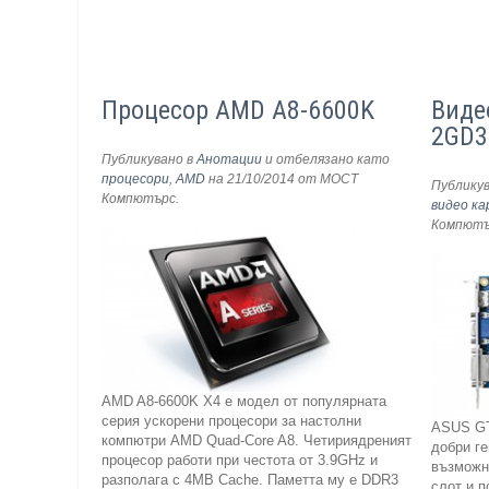
Процесор AMD A8-6600K
Виде
2GD3
Публикувано в
Анотации
и отбелязано като
процесори
,
AMD
на 21/10/2014
от МОСТ
Публику
Компютърс
.
видео к
Компют
AMD A8-6600K X4 е модел от популярната
серия ускорени процесори за настолни
ASUS GT
компютри AMD Quad-Core A8. Четириядреният
добри г
процесор работи при честота от 3.9GHz и
възможно
разполага с 4МВ Cache. Паметта му е DDR3
слот и 