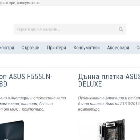
принтери, консумативи
мпютри
Сървъри
Принтери
Консумативи
Аксесоари
С
оп ASUS F555LN-
Дънна платка ASUS
8D
DELUXE
вано в
Анотации
и отбелязано като
Публикувано в
Анотации
и отбел
 компютри
,
лаптопи
,
Asus
на
дънни платки
,
Asus
на 21/10/2014
14
от МОСТ Компютърс
.
Компютърс
.