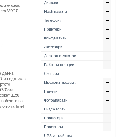
Дискове
язано като
от МОСТ
Flash памети
Телефони
Принтери
Консумативи
Аксесоари
Десктоп компютри
Работни станции
е дънна
Скенери
97
и поддържа
Мрежови продукти
ъртото
i7/Core
Памети
сокет
1150
,
Фотоапарати
на базата на
ологията
Intel
Видео карти
Процесори
Проектори
UPS устройства