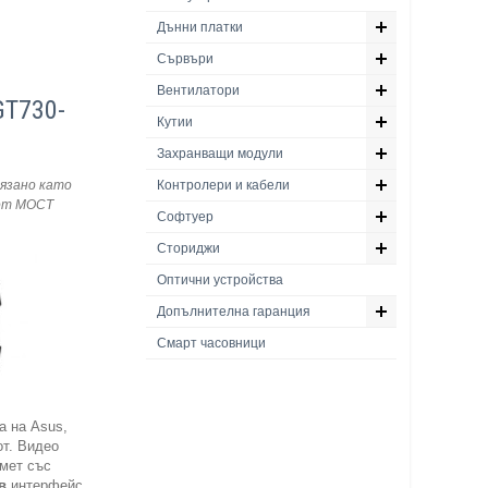
Дънни платки
Сървъри
Вентилатори
GT730-
Кутии
Захранващи модули
язано като
Контролери и кабели
т МОСТ
Софтуер
Сториджи
Оптични устройства
Допълнителна гаранция
Смарт часовници
а на Asus,
т. Видео
мет със
в
интерфейс.