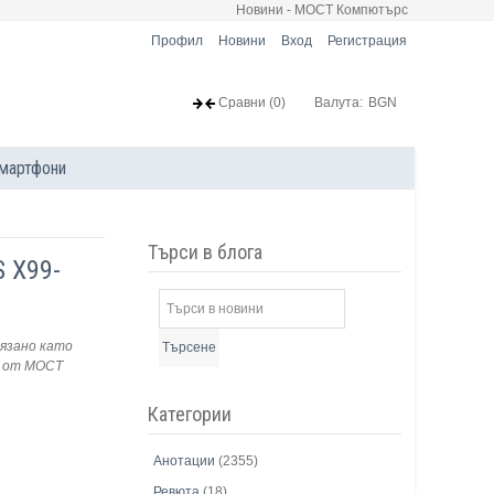
Новини - МОСТ Компютърс
Профил
Новини
Вход
Регистрация
Сравни
(0)
Валута:
BGN
мартфони
Търси в блога
 X99-
язано като
Търсене
от МОСТ
Категории
Анотации
(2355)
Ревюта
(18)