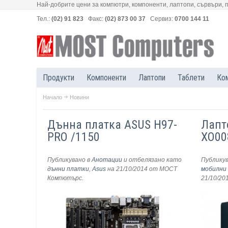
Най-добрите цени за компютри, компоненти, лаптопи, сървъри, 
Тел.:
(02) 91 823
Факс:
(02) 873 00 37
Сервиз:
0700 144 11
Продукти
Компоненти
Лаптопи
Таблети
Ко
Начало
Новини
Дънна платка ASUS H97-
Лапт
PRO /1150
XO00
Публикувано в
Анотации
и отбелязано като
Публику
дънни платки
,
Asus
на 21/10/2014
от МОСТ
мобилни
Компютърс
.
21/10/20