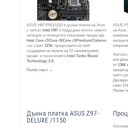
ASUS H97-PRO/1150 е дънна платка на Asus
ASUS F5
с чипсет
Intel
H97
и поддържа петото, новото
на Asus,
четвърто и четвъртото поколение процесори
комбина
Intel
Core i7/Core i5/Core i3/Pentium/Celero
n
капаците
със сокет
1150
, процесорите на Intel
оператив
създадени на базата на 22-нанометровия
Лаптопъ
процес и технологията
Intel Turbo Boost
anti-gla
Technology 2.0.
от
1366 
Пълен текст
→
процесо
чиято ра
Двуядре
само 15
Пълен т
Дънна платка ASUS Z97-
Проц
DELUXE /1150
Публику