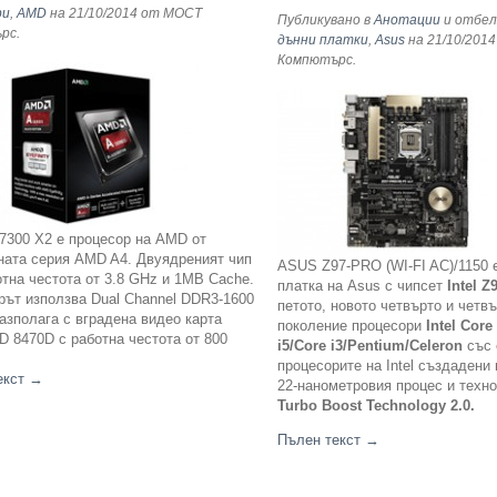
ри
,
AMD
на 21/10/2014
от МОСТ
Публикувано в
Анотации
и отбел
ърс
.
дънни платки
,
Asus
на 21/10/2014
Компютърс
.
7300 X2 e процесор на AMD от
ната серия AMD A4. Двуядреният чип
ASUS Z97-PRO (WI-FI AC)/1150 
тна честота от 3.8 GHz и 1МВ Cache.
платка на Asus с чипсет
Intel
Z
рът използва Dual Channel DDR3-1600
петото, новото четвърто и четв
азполага с вградена видео карта
поколение процесори
Intel
Core 
D 8470D с работна честота от 800
i5/Core i3/Pentium/Celero
n
със 
процесорите на Intel създадени 
екст
→
22-нанометровия процес и техн
Turbo Boost Technology 2.0.
Пълен текст
→