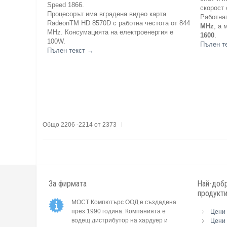
Speed 1866.
скорост
Процесорът има вградена видео карта
Работнат
RadeonTM HD 8570D с работна честота от 844
MHz
, а
MHz. Консумацията на електроенергия е
1600
.
100W.
Пълен т
Пълен текст
→
Общо 2206 -2214 от 2373
За фирмата
Най-добр
продукт
МОСТ Компютърс ООД е създадена
през 1990 година. Компанията е
Цени 
водещ дистрибутор на хардуер и
Цени 