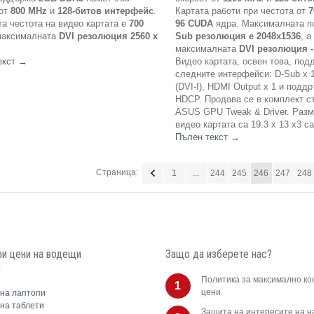
 от
800 MHz
и
128-битов интерфейс
.
Картата работи при честота от
7
а честота на видео картата е
700
96 CUDA
ядра. Максималната 
 максималната
DVI резолюция 2560 x
Sub резолюция е 2048x1536
, а
максималната
DVI резолюция -
екст
→
Видео картата, освен това, под
следните интерфейси: D-Sub x 1 
(DVI-I), HDMI Output x 1 и подд
HDCP. Продава се в комплект с
ASUS GPU Tweak & Driver. Разм
видео картата са 19.3 x 13 x3 с
Пълен текст
→
Страница:
1
...
244
245
246
247
248
и цени на водещи
Защо да изберете нас?
и
Политика за максимално ко
1
цени
на лаптопи
на таблети
Защита на интересите на 