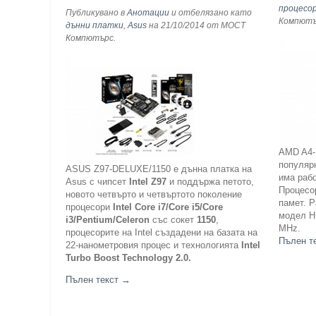
процесо
Публикувано в
Анотации
и отбелязано като
Компют
дънни платки
,
Asus
на 21/10/2014
от МОСТ
Компютърс
.
AMD A4-
популяр
ASUS Z97-DELUXE/1150 е дънна платка на
има рабо
Asus с чипсет
Intel
Z97
и поддържа петото,
Процесо
новото четвърто и четвъртото поколение
памет. Р
процесори
Intel
Core i7/Core i5/Core
модел H
i3/Pentium/Celero
n
със сокет
1150
,
MHz.
процесорите на Intel създадени на базата на
Пълен т
22-нанометровия процес и технологията
Intel
Turbo Boost Technology 2.0.
Пълен текст
→