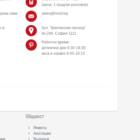
(цена: 1 градски разговор)
рока гама
sales@most.bg
и в
бул. "Шипченски проход"
бл.240, София 1111
Работно време:
делнични дни 9:30-18:30
каса и сервиз 9:45-18:15
Общност
Ревюта
Анотации
ции
Въпроси