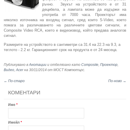
ръчно.
Звукът на устройството е от 31
децибела, а лампата може да издържи на
Компютри
употреба от 7000 часа. Проекторът има
няколко източника на входящ сигнал, сред които S-Video, което
Сървъри
помага за различаването на различните цветови сигнали, и
Composite Video RCA, което е видеоизвод, който предава аналогов
сигнал.
Принтери
Размерите на устройството в сантиметри са 31.4 на 22.3 на 9.3, а
теглото - 2.2 кг. Гаранционният срок на продукта е от 24 месеца.
Консумативи
Публикувано в
Анотации
и отбелязано като
Composite
,
Проектор
,
Аксесоари
Видео
,
Acer
на 30/11/2014
от МОСТ Компютърс
.
← По-старо
По-ново →
Смартфони
КОМЕНТАРИ
Име
*
Имейл
*