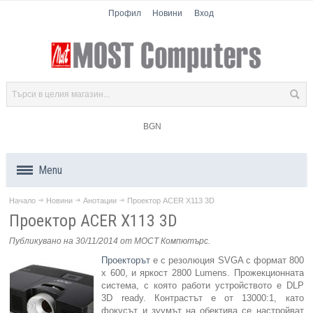
Профил
Новини
Вход
BGN
Menu
Начало
Новини
Анотации
Проектор ACER X113 3D
Продукти
Проектор ACER X113 3D
Компоненти
Публикувано на 30/11/2014
от МОСТ Компютърс
.
Проекторът
е с резолюция SVGA с формат 800
Лаптопи
x 600, и яркост 2800 Lumens. Прожекционната
система, с която работи устройството е DLP
3D ready. Контрастът е от 13000:1, като
Таблети
фокусът и зуумът на обектива се настройват