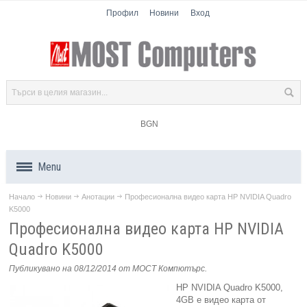
Профил
Новини
Вход
BGN
Menu
Начало
Новини
Анотации
Професионална видео карта HP NVIDIA Quadro
Продукти
K5000
Професионална видео карта HP NVIDIA
Компоненти
Quadro K5000
Лаптопи
Публикувано на 08/12/2014
от МОСТ Компютърс
.
HP NVIDIA Quadro K5000,
Таблети
4GB е видео карта от