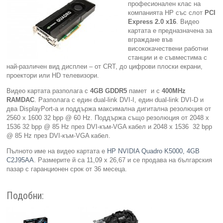
професионален клас на
компанията HP със слот
PCI
Компютри
Express 2.0 x16
. Видео
картата е предназначена за
вграждане във
Сървъри
висококачествени работни
станции и е съвместима с
най-различен вид дисплеи – от CRT, до цифрови плоски екрани,
Принтери
проектори или HD телевизори.
Видео картата разполага с
4GB GDDR5
памет и с
400MHz
Консумативи
RAMDAC
. Разполага с един dual-link DVI-I, един dual-link DVI-D и
два DisplayPort-а и поддържа максимална дигитална резолюция от
Аксесоари
2560 х 1600 32 bpp @ 60 Hz. Поддържа също резолюция от 2048 x
1536 32 bpp @ 85 Hz през DVI-към-VGA кабел и 2048 х 1536 32 bpp
@ 85 Hz през DVI-към-VGA кабел.
Смартфони
Пълното име на видео картата е
HP NVIDIA Quadro K5000, 4GB
C2J95AA
. Размерите й са 11,09 х 26,67 и се продава на българския
пазар с гаранционен срок от 36 месеца.
Подобни: