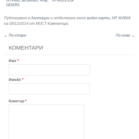
GTX980 JetStream, 4GB,
N740D3-2GI
GDDR5
Публикувано в
Анотации
и отбелязано като
видео карти
,
HP
,
NVIDIA
на 08/12/2014
от МОСТ Компютърс
.
← По-старо
По-ново →
КОМЕНТАРИ
Име
*
Имейл
*
Кометар
*