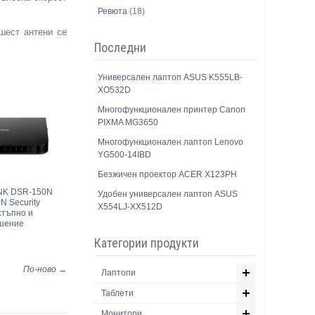
Ревюта
(18)
ест антени се
Последни
Универсален лаптоп ASUS K555LB-
XO532D
Многофункционален принтер Canon
PIXMA MG3650
Многофункционален лаптоп Lenovo
YG500-14IBD
Безжичен проектор ACER X123PH
INK DSR-150N
Удобен универсален лаптоп ASUS
N Security
X554LJ-XX512D
стъпно и
ешение
Категории продукти
По-ново →
Лаптопи
Таблети
Монитори