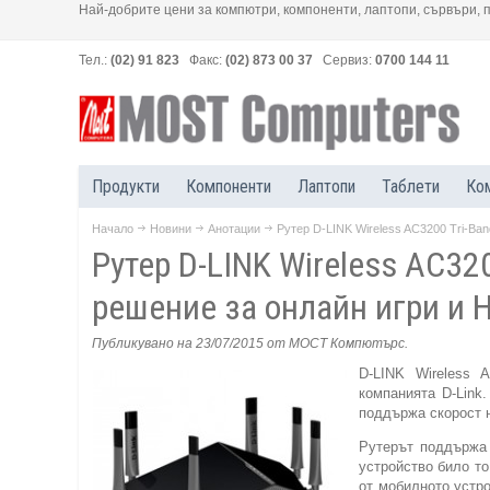
Най-добрите цени за компютри, компоненти, лаптопи, сървъри, 
Тел.:
(02) 91 823
Факс:
(02) 873 00 37
Сервиз:
0700 144 11
Продукти
Компоненти
Лаптопи
Таблети
Ко
Начало
Новини
Анотации
Рутер D-LINK Wireless AC3200 Tri-Ban
Рутер D-LINK Wireless AC320
решение за онлайн игри и 
Публикувано на 23/07/2015
от МОСТ Компютърс
.
D-LINK Wireless 
компанията D-Link
поддържа скорост 
Рутерът поддържа 
устройство било то
от мобилното устр