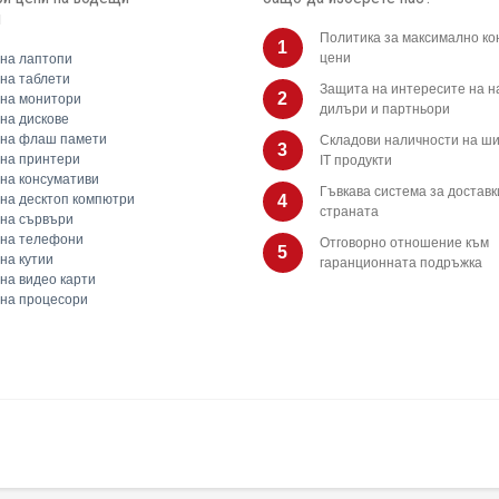
и
Политика за максимално ко
1
цени
на лаптопи
на таблети
Защита на интересите на 
2
на монитори
дилъри и партньори
на дискове
 на флаш памети
Складови наличности на ши
3
на принтери
IT продукти
на консумативи
Гъвкава система за доставк
на десктоп компютри
4
страната
на сървъри
 на телефони
Отговорно отношение към
5
на кутии
гаранционната подръжка
на видео карти
на процесори