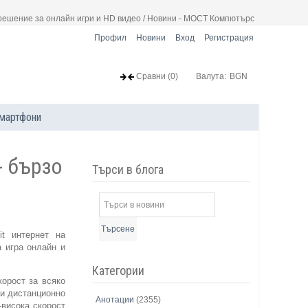
о решение за онлайн игри и HD видео / Новини - МОСТ Компютърс
Профил
Новини
Вход
Регистрация
Сравни
(0)
Валута:
BGN
мартфони
- бързо
Търси в блога
Търсене
it интернет на
 игра онлайн и
Категории
орост за всяко
 и дистанционно
Анотации
(2355)
висока скорост