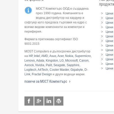
продукт
МОСТ Компютърс ООД е създадена
през 1990 година. Компанията е
Цени 
водещ дистрибутор на хардуер и
Цени 
софтуер като предлага търговия на едро с
Цени 
всички видове компоненти за компютри и
Цени 
периферия.
Цени
Цени 
Фирмата притежава сертификат ISO
Цени 
9001:2015
Цени 
Цени 
MOST Computers е дългосрочен дистрибутор
Цени
на
HP
,
Intel
,
AMD
,
Asus
,
Acer
,
Nokia
,
Supermicro
,
Цени 
Lenovo
,
Adata
,
Kingston
,
LG
,
Microsoft
,
Canon
,
Цени 
Asrock
,
Nvidia
,
Palit
,
Seagate
,
Sapphire
,
Цени 
Logitech
,
A4Tech
,
Cooler Master
,
Gigabyte
,
D-
Link
,
Fractal Design
и други водещи марки.
повече за МОСТ Компютърс