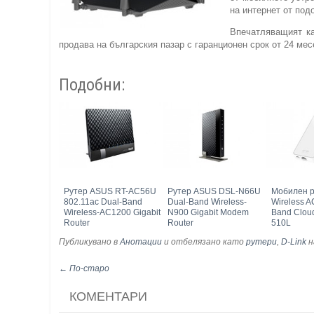
на интернет от под
Впечатляващият к
продава на българския пазар с гаранционен срок от 24 мес
Подобни:
Рутер ASUS RT-AC56U
Рутер ASUS DSL-N66U
Мобилен р
802.11ac Dual-Band
Dual-Band Wireless-
Wireless A
Wireless-AC1200 Gigabit
N900 Gigabit Modem
Band Cloud
Router
Router
510L
Публикувано в
Анотации
и отбелязано като
рутери
,
D-Link
н
← По-старо
КОМЕНТАРИ