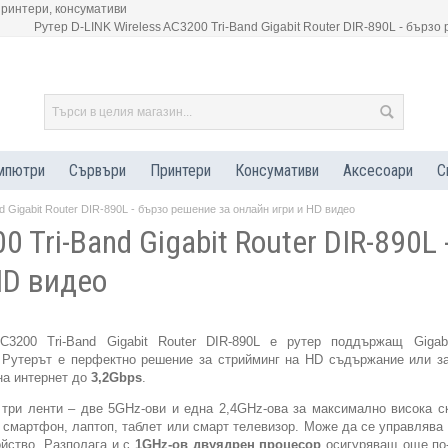
принтери, консумативи
Рутер D-LINK Wireless AC3200 Tri-Band Gigabit Router DIR-890L - бърз
мпютри
Сървъри
Принтери
Консумативи
Аксесоари
С
d Gigabit Router DIR-890L - бързо решение за онлайн игри и HD видео
0 Tri-Band Gigabit Router DIR-890L 
HD видео
AC3200 Tri-Band Gigabit Router DIR-890L е рутер поддържащ Gigab
. Рутерът е перфектно решение за стрийминг на HD съдържание или за
на интернет до
3,2
Gbps
.
три ленти – две 5GHz-ови и една 2,4GHz-ова за максимално висока ск
 смартфон, лаптоп, таблет или смарт телевизор. Може да се управлява
ойство. Разполага и с
1
GHz
-ов двуядрен процесор
осигуряващ още по-