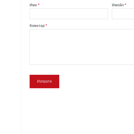
Име
*
Имейл
*
Кометар
*
Изпрати