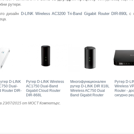
обни рутери.
ато дизайн
D-LINK Wireless AC3200 Tri-Band Gigabit Router DIR-890L
с ш
еца.
утер D-LINK
Рутер D-LINK Wireless
Многофункционален
Рутер D-L
C750 Dual-
AC1750 Dual-Band
рутер D-LINK DIR 818L
Wireless VP
 Router DIR-
Gigabit Cloud Router
Wireless AC750 Dual
Router - до
DIR-868L
Band Gigabit Router
сигурно р
а 23/07/2015
от МОСТ Компютърс
.