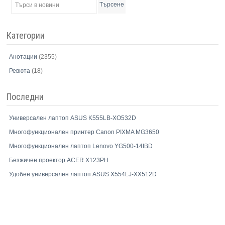
Търсене
Категории
Анотации
(2355)
Ревюта
(18)
Последни
Универсален лаптоп ASUS K555LB-XO532D
Многофункционален принтер Canon PIXMA MG3650
Многофункционален лаптоп Lenovo YG500-14IBD
Безжичен проектор ACER X123PH
Удобен универсален лаптоп ASUS X554LJ-XX512D