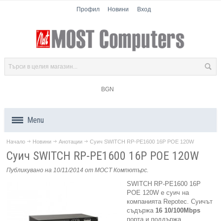
Профил
Новини
Вход
BGN
Menu
Начало
Новини
Анотации
Суич SWITCH RP-PE1600 16P POE 120W
Продукти
Суич SWITCH RP-PE1600 16P POE 120W
Компоненти
Публикувано на 10/11/2014
от МОСТ Компютърс
.
SWITCH RP-PE1600 16P
Лаптопи
POE 120W e суич на
компанията Repotec. Суичът
съдържа
16 10/100Mbps
Таблети
порта и поддържа