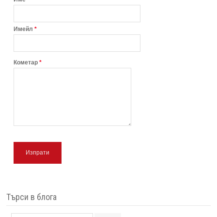
Имейл
*
Кометар
*
Изпрати
Търси в блога