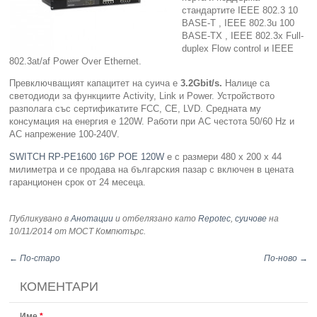
стандартите IEEE 802.3 10
BASE-T , IEEE 802.3u 100
Компютри
BASE-TX , IEEE 802.3x Full-
duplex Flow control и IEEE
Сървъри
802.3at/af Power Over Ethernet.
Превключващият капацитет на суича е
3.2Gbit/s.
Налице са
Принтери
светодиоди за функциите Activity, Link и Power. Устройството
разполага със сертификатите FCC, CE, LVD. Средната му
консумация на енергия е 120W. Работи при АС честота 50/60 Hz и
Консумативи
АС напрежение 100-240V.
SWITCH RP-PE1600 16P POE 120W
е с размери 480 x 200 x 44
Аксесоари
милиметра и се продава на българския пазар с включен в цената
гаранционен срок от 24 месеца.
Смартфони
Публикувано в
Анотации
и отбелязано като
Repotec
,
суичове
на
10/11/2014
от МОСТ Компютърс
.
← По-старо
По-ново →
КОМЕНТАРИ
Име
*