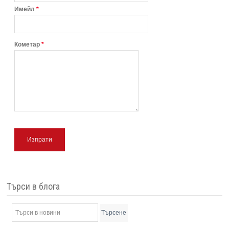
Имейл
*
Кометар
*
Изпрати
Търси в блога
Търсене