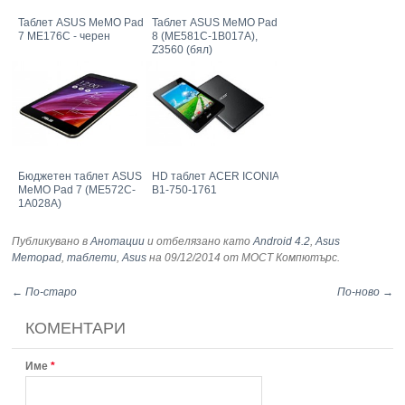
Таблет ASUS MeMO Pad
Таблет ASUS MeMO Pad
7 ME176C - черен
8 (ME581C-1B017A),
Z3560 (бял)
Бюджетен таблет ASUS
HD таблет ACER ICONIA
MeMO Pad 7 (ME572C-
B1-750-1761
1A028A)
Публикувано в
Анотации
и отбелязано като
Android 4.2
,
Asus
Memopad
,
таблети
,
Asus
на 09/12/2014
от МОСТ Компютърс
.
← По-старо
По-ново →
КОМЕНТАРИ
Име
*