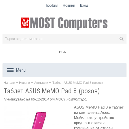
Профил
Новини
Вход
BGN
Menu
Начало
Новини
Анотации
Таблет ASUS MeMO Pad 8 (розов)
Продукти
Таблет ASUS MeMO Pad 8 (розов)
Компоненти
Публикувано на 09/12/2014
от МОСТ Компютърс
.
ASUS MeMO Pad 8 е таблет
Лаптопи
на компанията Asus.
Мобилното устройство
предлага отлична
Таблети
комбинация от стилен