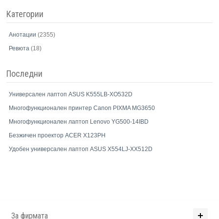
Категории
Анотации
(2355)
Ревюта
(18)
Последни
Универсален лаптоп ASUS K555LB-XO532D
Многофункционален принтер Canon PIXMA MG3650
Многофункционален лаптоп Lenovo YG500-14IBD
Безжичен проектор ACER X123PH
Удобен универсален лаптоп ASUS X554LJ-XX512D
За фирмата