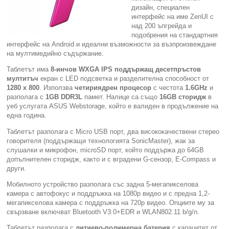
дизайн, специален
интерфейс на име ZenUI с
Компютри
над 200 ъпгрейда и
подобрения на стандартния
Сървъри
интерфейс на Android и идеални възможности за възпроизвеждане
на мултимедийно съдържание.
Принтери
Таблетът има
8-инчов
WXGA IPS
поддържащ десетпръстов
мултитъч
екран с LED подсветка и разделителна способност от
1
280
х
800
. Използва
четириядрен
процесор
с честота
1.
6
GHz
и
Консумативи
разполага с
1
GB DDR3L
памет. Налице са също
16GB
сторидж
в
уеб услугата ASUS Webstorage, който е валиден в продължение на
една година.
Аксесоари
Таблетът разполага с Micro USB порт, два висококачествени стерео
говорителя (поддържащи технологията SonicMaster), жак за
Смартфони
слушалки и микрофон, microSD порт, който поддържа до 64GB
допълнителен сторидж, както и с вградени G-сензор, E-Compass и
други.
Мобилното устройство разполага със задна 5-мегапикселова
камера с автофокус и поддръжка на 1080р видео и с предна 1,2-
мегапикселова камера с поддръжка на 720р видео. Опциите му за
свързване включват Bluetooth V3.0+EDR и WLAN802.11 b/g/n.
Таблетът разполага с
литиево-полимерна батерия
с капацитет от