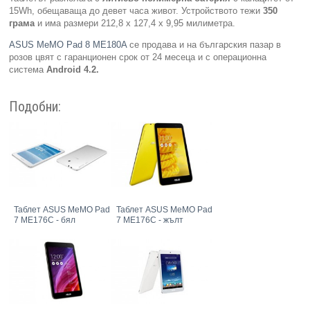
15Wh, обещаваща до девет часа живот. Устройството тежи
350
грама
и има размери 212,8 х 127,4 х 9,95 милиметра.
ASUS MeMO Pad 8 ME180A
се продава и на българския пазар в
розов цвят с гаранционен срок от 24 месеца и с операционна
система
Android 4.2.
Подобни:
Таблет ASUS MeMO Pad
Таблет ASUS MeMO Pad
7 ME176C - бял
7 ME176C - жълт