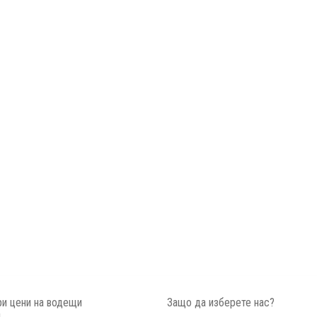
и цени на водещи
Защо да изберете нас?
и