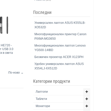
Последни
Универсален лаптоп ASUS K555LB-
XO532D
Многофункционален принтер Canon
PIXMA MG3650
 HE720 -
Многофункционален лаптоп Lenovo
т USB 3.0
YG500-14IBD
к в света
Безжичен проектор ACER X123PH
Удобен универсален лаптоп ASUS
X554LJ-XX512D
По-ново →
Категории продукти
Лаптопи
Таблети
Монитори