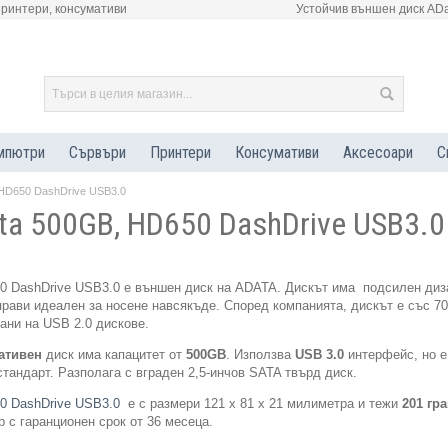
принтери, консумативи
Устойчив външен диск AD
мпютри
Сървъри
Принтери
Консумативи
Аксесоари
С
HD650 DashDrive USB3.0
a 500GB, HD650 DashDrive USB3.0
0 DashDrive USB3.0 е външен диск на ADATA. Дискът има подсилен диз
 прави идеален за носене навсякъде. Според компанията, дискът е със 7
ани на USB 2.0 дискове.
ативен
диск има капацитет от
500GB
. Използва
USB 3.0
интерфейс, но е
стандарт. Разполага с вграден 2,5-инчов SATA твърд диск.
0 DashDrive USB3.0
е с размери 121 х 81 х 21 милиметра и тежи
201 гр
р с гаранционен срок от 36 месеца.