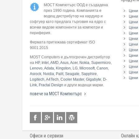
МОСТ Компютърс ООД е създадена
през 1990 година. Компанията е
Цени 
водещ дистрибутор на хардуер и
Цени 
софтуер като предлага търговия на едро с
Цени 
всички видове компоненти за компютри и
Цени 
периферия.
Цени
Цени 
Фирмата притежава сертификат ISO
Цени 
9001:2015
Цени 
Цени 
MOST Computers е дългосрочен дистрибутор
Цени
на
HP
,
Intel
,
AMD
,
Asus
,
Acer
,
Nokia
,
Supermicro
,
Цени 
Lenovo
,
Adata
,
Kingston
,
LG
,
Microsoft
,
Canon
,
Цени 
Asrock
,
Nvidia
,
Palit
,
Seagate
,
Sapphire
,
Цени 
Logitech
,
A4Tech
,
Cooler Master
,
Gigabyte
,
D-
Link
,
Fractal Design
и други водещи марки.
повече за МОСТ Компютърс
Офиси и сервизи
Онлайн к