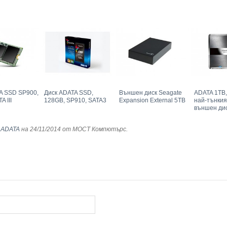
A SSD SP900,
Диск ADATA SSD,
Външен диск Seagate
ADATA 1TB,
A III
128GB, SP910, SATA3
Expansion External 5TB
най-тънкия
външен дис
,
ADATA
на 24/11/2014
от МОСТ Компютърс
.