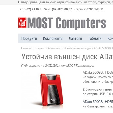
Най-добрите цени за компютри, компоненти, лаптопи, сървъри, 
Тел.:
(02) 91 823
Факс:
(02) 873 00 37
Сервиз:
0700 144 11
Продукти
Компоненти
Лаптопи
Таблети
Ко
Начало
Новини
Анотации
Устойчив външен диск AData 500GB, 
Устойчив външен диск ADat
Публикувано на 24/11/2014
от МОСТ Компютърс
.
AData 500GB, HD65
на удари, който го
обикновените базир
2,5-инчовият порт
по-стария USB 2.0 
AData 500GB, HD65
на българския паза