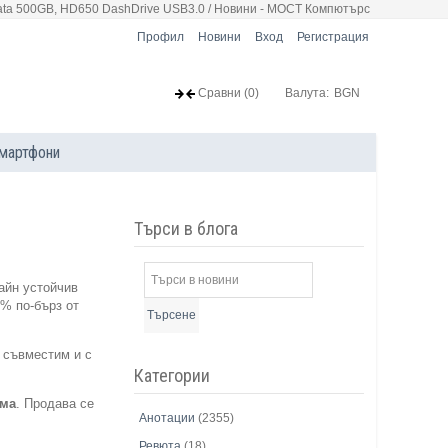
ata 500GB, HD650 DashDrive USB3.0 / Новини - МОСТ Компютърс
Профил
Новини
Вход
Регистрация
Сравни
(0)
Валута:
BGN
мартфони
Търси в блога
айн устойчив
0% по-бърз от
Търсене
 съвместим и с
Категории
ама
. Продава се
Анотации
(2355)
Ревюта
(18)