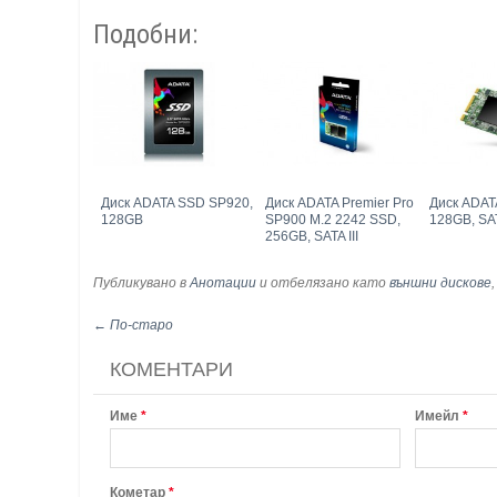
Подобни:
Диск ADATA SSD SP920,
Диск ADATA Premier Pro
Диск ADAT
128GB
SP900 M.2 2242 SSD,
128GB, SAT
256GB, SATA III
Публикувано в
Анотации
и отбелязано като
външни дискове
← По-старо
КОМЕНТАРИ
Име
*
Имейл
*
Кометар
*