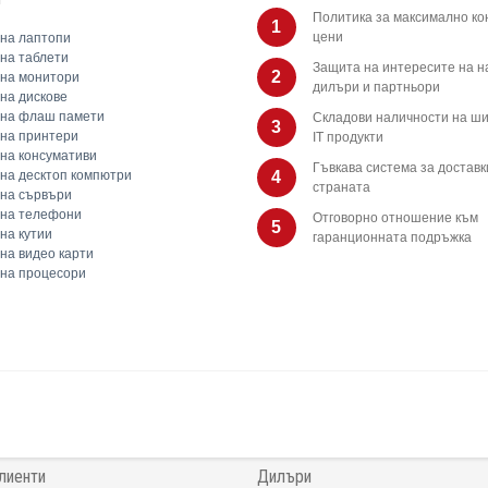
Политика за максимално ко
1
цени
на лаптопи
на таблети
Защита на интересите на 
2
на монитори
дилъри и партньори
на дискове
 на флаш памети
Складови наличности на ши
3
на принтери
IT продукти
на консумативи
Гъвкава система за доставк
на десктоп компютри
4
страната
на сървъри
 на телефони
Отговорно отношение към
5
на кутии
гаранционната подръжка
на видео карти
на процесори
лиенти
Дилъри