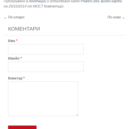
Публикувано в
Анотации
и отбелязано като
PowerColor
,
видео карти
на 29/10/2014
от МОСТ Компютърс
.
← По-старо
По-ново →
КОМЕНТАРИ
Име
*
Имейл
*
Кометар
*