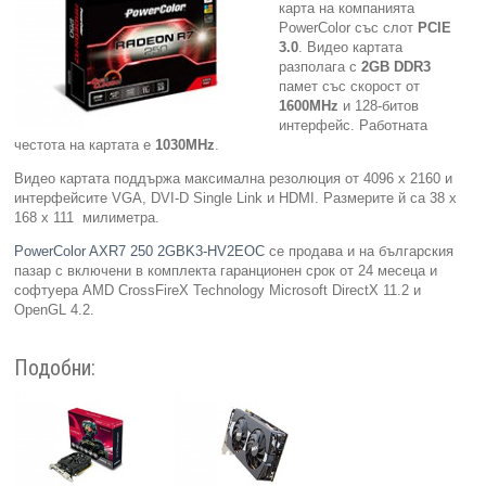
карта на компанията
PowerColor със слот
PCIE
Компютри
3.0
. Видео картата
разполага с
2GB DDR
3
памет със скорост от
Сървъри
1
6
00
MHz
и 128-битов
интерфейс. Работната
честота на картата е
10
30MHz
.
Принтери
Видео картата поддържа максимална резолюция от 4096 x 2160 и
интерфейсите VGA, DVI-D Single Link и HDMI. Размерите й са 38 х
Консумативи
168 х 111 милиметра.
PowerColor AXR7 250 2GBK3-HV2EOC
се продава и на българския
Аксесоари
пазар с включени в комплекта гаранционен срок от 24 месеца и
софтуера AMD CrossFireX Technology Microsoft DirectX 11.2 и
Смартфони
OpenGL 4.2.
Подобни: