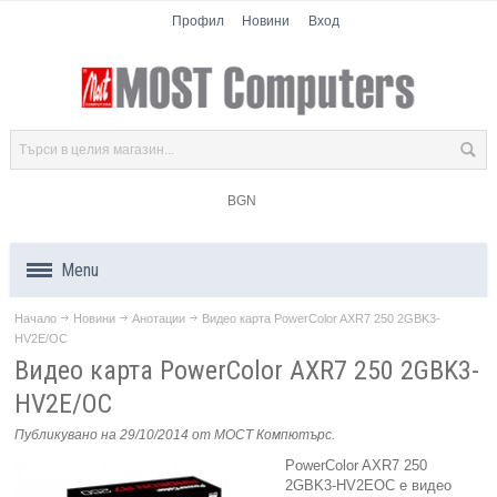
Профил
Новини
Вход
BGN
Menu
Начало
Новини
Анотации
Видео карта PowerColor AXR7 250 2GBK3-
Продукти
HV2E/OC
Видео карта PowerColor AXR7 250 2GBK3-
Компоненти
HV2E/OC
Лаптопи
Публикувано на 29/10/2014
от МОСТ Компютърс
.
PowerColor AXR7 250
Таблети
2GBK3-HV2EOC е видео