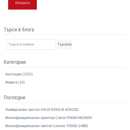
Изпрати
Търси в блога
Търсене
Категории
Анотации
(2355)
Ревюта
(18)
Последни
Универсален лаптоп ASUS K555LB-XO532D
Многофункционален принтер Canon PIXMA MG3650
Многофункционален лаптоп Lenovo YG500-14IBD