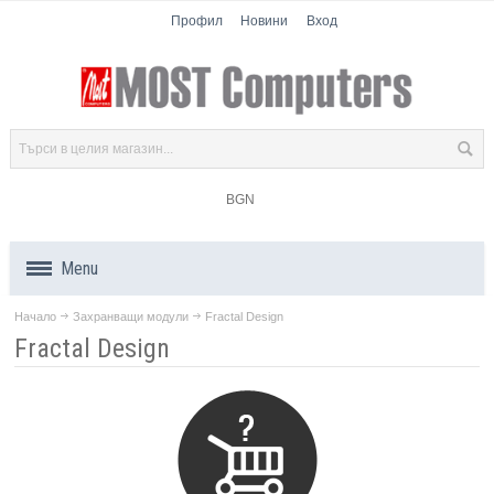
Профил
Новини
Вход
BGN
Menu
Начало
Захранващи модули
Fractal Design
Продукти
Fractal Design
Компоненти
Лаптопи
Таблети