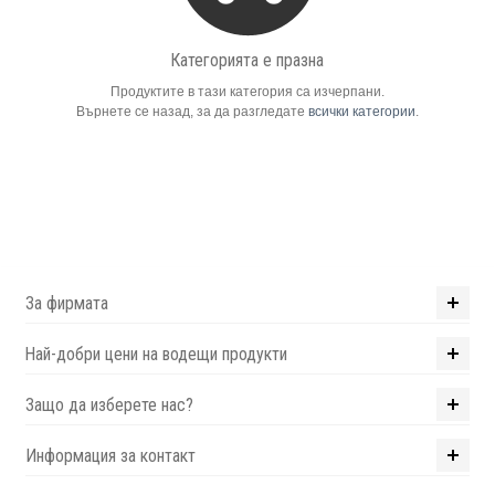
Компютри
Категорията е празна
Продуктите в тази категория са изчерпани.
Сървъри
Върнете се назад, за да разгледате
всички категории
.
Принтери
Консумативи
Аксесоари
За фирмата
Смартфони
Най-добри цени на водещи продукти
Защо да изберете нас?
Информация за контакт