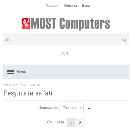
Профил
Новини
Вход
BGN
Menu
Начало
Резултати: 'ati'
Продукти
Резултати за 'ati'
Компоненти
Подреди по
Лаптопи
Страница:
1
Таблети