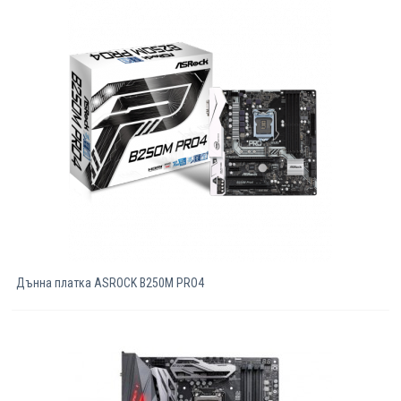
Компютри
Сървъри
Принтери
Консумативи
Аксесоари
Смартфони
Дънна платка ASROCK B250M PRO4