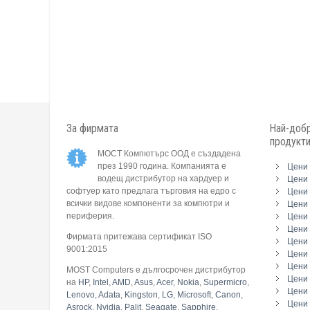
За фирмата
Най-добр
продукт
МОСТ Компютърс ООД е създадена
през 1990 година. Компанията е
Цени 
водещ дистрибутор на хардуер и
Цени 
софтуер като предлага търговия на едро с
Цени 
всички видове компоненти за компютри и
Цени 
периферия.
Цени
Цени 
Фирмата притежава сертификат ISO
Цени 
9001:2015
Цени 
Цени 
MOST Computers е дългосрочен дистрибутор
Цени
на
HP
,
Intel
,
AMD
,
Asus
,
Acer
,
Nokia
,
Supermicro
,
Цени 
Lenovo
,
Adata
,
Kingston
,
LG
,
Microsoft
,
Canon
,
Цени 
Asrock
,
Nvidia
,
Palit
,
Seagate
,
Sapphire
,