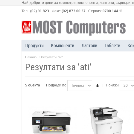
Най-добрите цени за компютри, компоненти, лаптопи, сървъри, 
Тел.:
(02) 91 823
Факс:
(02) 873 00 37
Сервиз:
0700 144 11
Продукти
Компоненти
Лаптопи
Таблети
Ко
Начало
Резултати: 'ati'
Резултати за 'ati'
5 обекта
Подреди по
Покажи