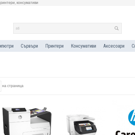
принтери, консумативи
мпютри
Сървъри
Принтери
Консумативи
Аксесоари
С
на страница