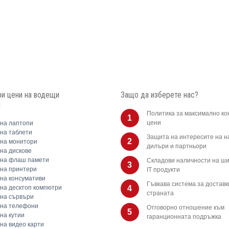
и цени на водещи
Защо да изберете нас?
и
Политика за максимално ко
1
цени
на лаптопи
на таблети
Защита на интересите на 
2
на монитори
дилъри и партньори
на дискове
 на флаш памети
Складови наличности на ши
3
на принтери
IT продукти
на консумативи
Гъвкава система за доставк
на десктоп компютри
4
страната
на сървъри
 на телефони
Отговорно отношение към
5
на кутии
гаранционната подръжка
на видео карти