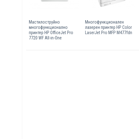
Мастилоструйно
Многофункционален
многофункционално
лазерен принтер HP Color
принтер HP OfficeJet Pro
LaserJet Pro MFP M477fdn
7720 WF All-in-One