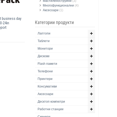
Мастиленоструйни
(3)
Многофункционални
(4)
Аксесоари
(1)
t business day
Категории продукти
0-24in
port
Лаптопи
Таблети
Монитори
Дискове
Flash памети
Телефони
Принтери
Консумативи
Аксесоари
Десктоп компютри
Работни станции
Скенери