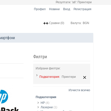
Резултати: 'ati': Принтери
Профил
Новини
Вход
Регистрация
Сравни
(0)
Валута:
BGN
мартфони
Филтри
Избрани филтри:
Подкатегория:
Принтери
Изчисти всичко
Подкатегория
HP
(4)
Лазерни
(1)