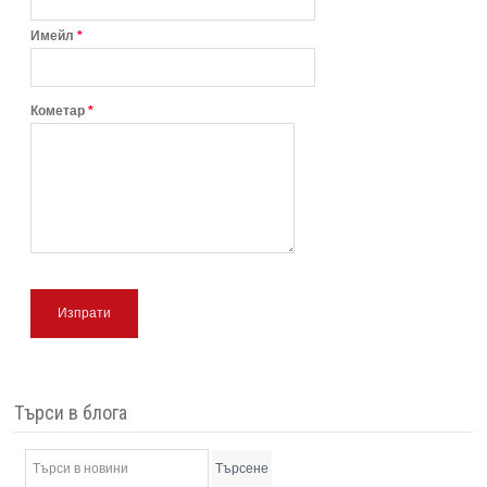
Имейл
*
Кометар
*
Изпрати
Търси в блога
Търсене