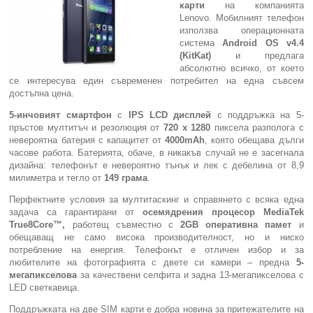
карти
на компанията
Lenovo. Мобилният телефон
Компютри
използва операционната
система
Android OS v4.4
(KitKat)
и предлага
Сървъри
абсолютно всичко, от което
се интересува един съвременен потребител на една съвсем
достъпна цена.
Принтери
5-инчовият смартфон
с
IPS LCD
дисплей
с поддръжка на 5-
пръстов мултитъч и резолюция от
720 х 1280
пиксела разполога с
Консумативи
невероятна батерия с капацитет от
400
0mAh
, която обещава дълги
часове работа. Батерията, обаче, в никакъв случай не е засегнала
Аксесоари
дизайна: телефонът е невероятно тънък и лек с дебелина от 8,9
милиметра и тегло от
149 грама
.
Смартфони
Перфектните условия за мултитаскинг и справянето с всяка една
задача са гарантирани от
осемядрения процесор MediaTek
True8Core™,
работещ съвместно с
2
GB
оперативна памет
и
обещаващ не само висока производителност, но и ниско
потребление на енергия. Телефонът е отличен избор и за
любителите на фотографията с двете си камери – предна
5-
мегапикселова
за качествени селфита и задна 13-мегапикселова с
LED светкавица.
Поддръжката на две SIM карти е добра новина за притежателите на