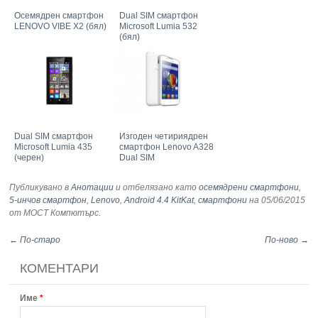
Осемядрен смартфон
Dual SIM смартфон
LENOVO VIBE X2 (бял)
Microsoft Lumia 532
(бял)
Dual SIM смартфон
Изгоден четириядрен
Microsoft Lumia 435
смартфон Lenovo A328
(черен)
Dual SIM
Публикувано в
Анотации
и отбелязано като
осемядрени смартфони
,
5-инчов смартфон
,
Lenovo
,
Android 4.4 KitKat
,
смартфони
на 05/06/2015
от МОСТ Компютърс
.
← По-старо
По-ново →
КОМЕНТАРИ
Име
*