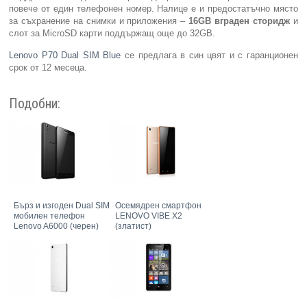
повече от един телефонен номер. Налице е и предостатъчно място
за съхранение на снимки и приложения –
16
GB
вграден сторидж
и
слот за MicroSD карти поддържащ още до 32GB.
Lenovo P70 Dual SIM Blue
се предлага в син цвят и с гаранционен
срок от 12 месеца.
Подобни:
Бърз и изгоден Dual SIM
Осемядрен смартфон
мобилен телефон
LENOVO VIBE X2
Lenovo A6000 (черен)
(златист)