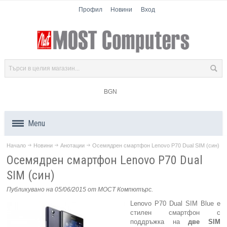
Профил
Новини
Вход
BGN
Menu
Начало
Новини
Анотации
Осемядрен смартфон Lenovo P70 Dual SIM (син)
Продукти
Осемядрен смартфон Lenovo P70 Dual
Компоненти
SIM (син)
Публикувано на 05/06/2015
от МОСТ Компютърс
.
Лаптопи
Lenovo P70 Dual SIM Blue е
стилен смартфон с
Таблети
поддръжка на
две
SIM