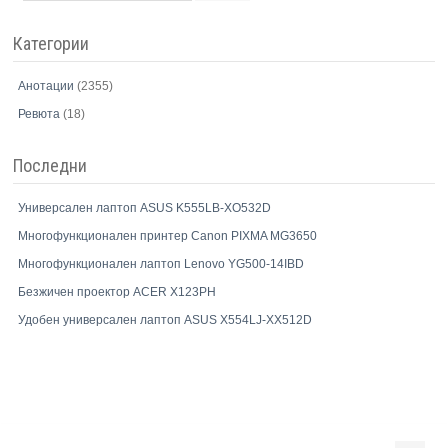
Категории
Анотации
(2355)
Ревюта
(18)
Последни
Универсален лаптоп ASUS K555LB-XO532D
Многофункционален принтер Canon PIXMA MG3650
Многофункционален лаптоп Lenovo YG500-14IBD
Безжичен проектор ACER X123PH
Удобен универсален лаптоп ASUS X554LJ-XX512D