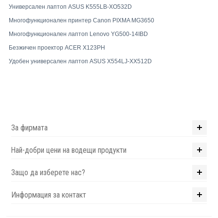
Универсален лаптоп ASUS K555LB-XO532D
Многофункционален принтер Canon PIXMA MG3650
Многофункционален лаптоп Lenovo YG500-14IBD
Безжичен проектор ACER X123PH
Удобен универсален лаптоп ASUS X554LJ-XX512D
За фирмата
Най-добри цени на водещи продукти
Защо да изберете нас?
Информация за контакт