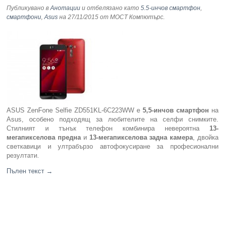
Публикувано в
Анотации
и отбелязано като
5.5-инчов смартфон
,
смартфони
,
Asus
на 27/11/2015
от МОСТ Компютърс
.
Компютри
Сървъри
Принтери
Консумативи
ASUS ZenFone Selfie ZD551KL-6C223WW е
5,5-инчов смартфон
на
Аксесоари
Asus, особено подходящ за любителите на селфи снимките.
Стилният и тънък телефон комбинира невероятна
13-
мегапикселова предна
и
13-мегапикселова задна камера
, двойка
Смартфони
светкавици и ултрабързо автофокусиране за професионални
резултати.
Пълен текст
→