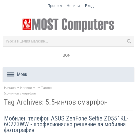
Профил
Новини
Вход
BGN
Menu
Начало
Новини
Тагове
Продукти
5.5-инчов смартфон
Tag Archives: 5.5-инчов смартфон
Компоненти
Мобилен телефон ASUS ZenFone Selfie ZD551KL-
Лаптопи
6C223WW - професионално решение за мобилна
фотография
Таблети