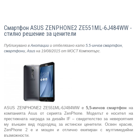
Смартфон ASUS ZENPHONE2 ZE551ML-6J484WW -
стилно решение за ценители
Публикувано в
Анотации
и отбелязано като
5.5-инчов смартфон
,
смартфони
,
Asus
на 19/08/2015
от МОСТ Компютърс
.
ASUS ZENPHONE2 ZE551ML-6J484WW е
5,5-инчов смартфон
на
компанията Asus от серията ZenPhone. Моделът е носител на
престижната награда за дизайн IF – свидетелство за невероятния
му външен вид подходящ за истински ценители. Освен красив,
ZenPhone 2 е и мощен и отлично екипиран с мултимедийни
възможности.