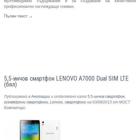
мултимедийно съдържание и за създаване на качествени
професионално изглеждащи снимки.
Пълен текст
→
5,5-инчов смартфон LENOVO A7000 Dual SIM LTE
(бял)
Публикувано в
Анотации
и отбелязано като
5.5-инчов смартфон
,
осемядрени смартфони
,
Lenovo
,
смартфони
на 03/08/2015
от МОСТ
Компютърс
.