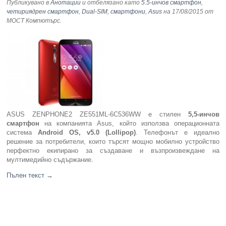
Публикувано в
Анотации
и отбелязано като
5.5-инчов смартфон
,
четириядрен смартфон
,
Dual-SIM
,
смартфони
,
Asus
на 17/08/2015
от
МОСТ Компютърс
.
ASUS ZENPHONE2 ZE551ML-6C536WW е стилен
5,5-инчов
смартфон
на компанията Asus, който използва операционната
система
Android OS, v5.0 (Lollipop)
. Телефонът е идеално
решение за потребители, които търсят мощно мобилно устройство
перфектно екипирано за създаване и възпроизвеждане на
мултимедийно съдържание.
Пълен текст
→