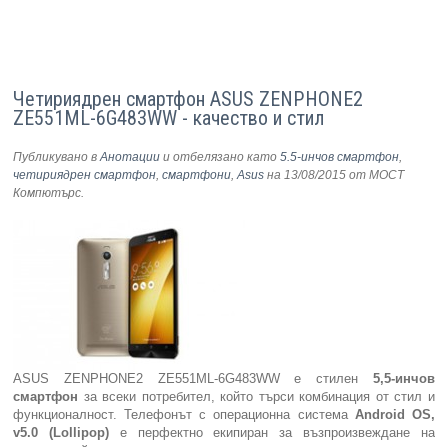
Четириядрен смартфон ASUS ZENPHONE2
ZE551ML-6G483WW - качество и стил
Публикувано в
Анотации
и отбелязано като
5.5-инчов смартфон
,
четириядрен смартфон
,
смартфони
,
Asus
на 13/08/2015
от МОСТ
Компютърс
.
ASUS ZENPHONE2 ZE551ML-6G483WW е стилен
5,5-инчов
смартфон
за всеки потребител, който търси комбинация от стил и
функционалност. Телефонът с операционна система
Android OS,
v5.0 (Lollipop)
е перфектно екипиран за възпроизвеждане на