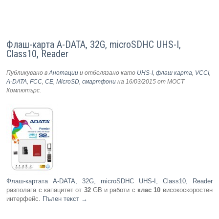
Флаш-карта A-DATA, 32G, microSDHC UHS-I,
Class10, Reader
Публикувано в
Анотации
и отбелязано като
UHS-I
,
флаш карта
,
VCCI
,
A-DATA
,
FCC
,
CE
,
MicroSD
,
смартфони
на 16/03/2015
от МОСТ
Компютърс
.
Флаш-картата A-DATA, 32G, microSDHC UHS-I, Class10, Reader
разполага с капацитет от
32
GB и работи с
клас 10
високоскоростен
интерфейс.
Пълен текст
→