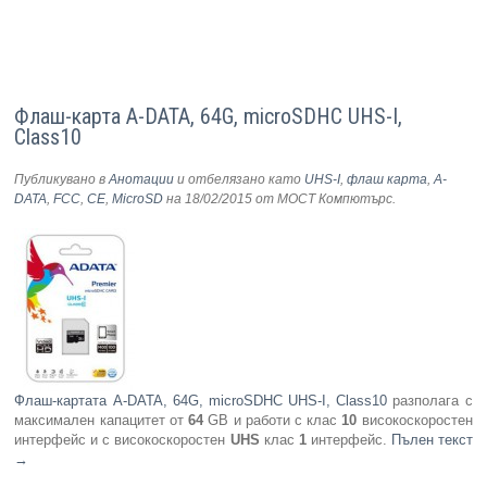
Флаш-карта A-DATA, 64G, microSDHC UHS-I,
Class10
Публикувано в
Анотации
и отбелязано като
UHS-I
,
флаш карта
,
A-
DATA
,
FCC
,
CE
,
MicroSD
на 18/02/2015
от МОСТ Компютърс
.
Флаш-картата A-DATA, 64G, microSDHC UHS-I, Class10
разполага с
максимален капацитет от
64
GB и работи с клас
10
високоскоростен
интерфейс и с високоскоростен
UHS
клас
1
интерфейс.
Пълен текст
→