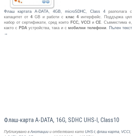
Флаш картата A-DATA, 4GB, microSDHC, Class 4
разполага с
капацитет от
4
GB и работи с
клас 4
интерфейс. Поддържа цял
набор от сертификати, сред които
FCC, VCCI
и
CE
. Съвместима е,
както с
PDA
устройства, така и с
мобилни телефони
.
Пълен текст
→
Флаш-карта A-DATA, 16G, SDHC UHS-I, Class10
Публикувано в
Анотации
и отбелязано като
UHS-I
,
флаш карта
,
VCCI
,