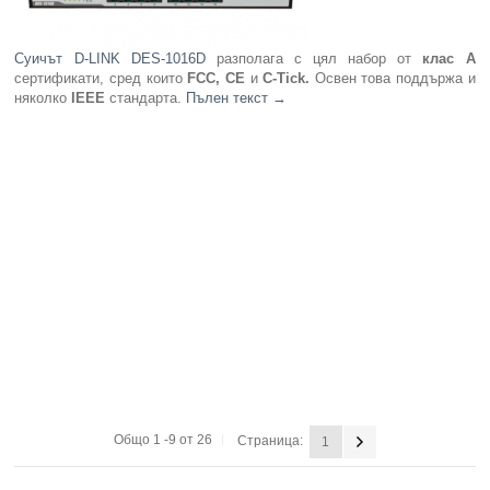
Суичът D-LINK DES-1016D
разполага с цял набор от
клас А
сертификати, сред които
FCC, CE
и
C-Tick.
Освен това поддържа и
няколко
IEEE
стандарта.
Пълен текст
→
Общо 1 -9 от 26
Страница:
1