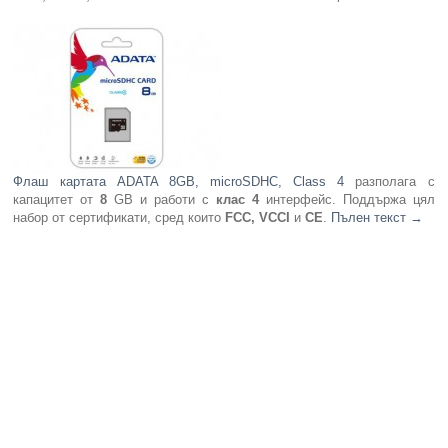
Компютри
Сървъри
Принтери
Флаш картата ADATA 8GB, microSDHC, Class 4
разполага с
Консумативи
капацитет от
8
GB и работи с
клас 4
интерфейс. Поддържа цял
набор от сертификати, сред които
FCC, VCCI
и
CE
.
Пълен текст
→
Аксесоари
Смартфони