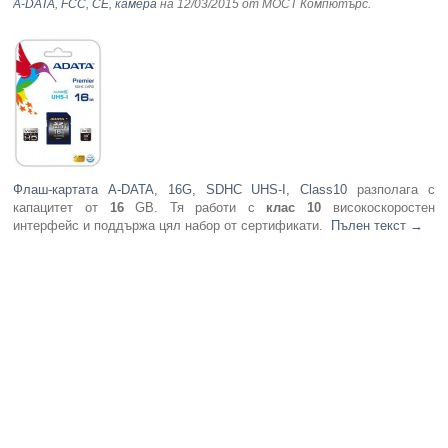
A-DATA
,
FCC
,
CE
,
камера
на 12/03/2015
от МОСТ Компютърс
.
Флаш-картата A-DATA, 16G, SDHC UHS-I, Class10
разполага с
капацитет от
16
GB. Тя работи с
клас 10
високоскоростен
интерфейс и поддържа цял набор от сертификати.
Пълен текст
→