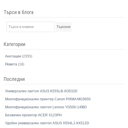
Търси в блога
Търсене
Категории
Анотации
(2355)
Ревюта
(18)
Последни
Универсален лаптоп ASUS K555LB-XO532D
Многофункционален принтер Canon PIXMA MG3650
Многофункционален лаптоп Lenovo YG500-14IBD
Безжичен проектор ACER X123PH
Удобен универсален лаптоп ASUS X554LJ-XX512D