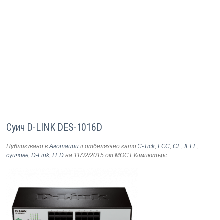
Суич D-LINK DES-1016D
Публикувано в
Анотации
и отбелязано като
C-Tick
,
FCC
,
CE
,
IEEE
,
суичове
,
D-Link
,
LED
на 11/02/2015
от МОСТ Компютърс
.