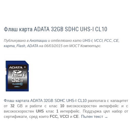
Флаш карта ADATA 32GB SDHC UHS-I CL10
Публикувано в
Анотации
и отбелязано като
UHS-I
,
VCCI
,
FCC
,
CE
,
карта
,
Flash
,
ADATA
на 06/03/2015
от МОСТ Компютърс
.
Флаш картата ADATA 32GB SDHC UHS-I CL10
разполага с капацитет
от
32
GB и работи с клас
10
високоскоростен интерфейс и с
високоскоростен
UHS
клас
1
интерфейс. Поддържа цял набор от
сертификати, сред които
FCC, VCCI
и
CE
.
Пълен текст
→