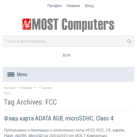
Профил
Новини
Вход
BGN
Menu
Начало
Новини
Тагове
Продукти
FCC
Tag Archives: FCC
Компоненти
Флаш карта ADATA 8GB, microSDHC, Class 4
Лаптопи
Публикувано в
Анотации
и отбелязано като
VCCI
,
FCC
,
CE
,
карта
,
Таблети
Flash
,
ADATA
,
MicroSD
на 16/03/2015
от МОСТ Компютърс
.