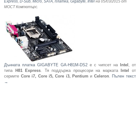
Express
,
D-Sub
,
Micro
,
SATA
,
платка
,
Gigabyte
,
Intel
на 05/03/2015
от
МОСТ Компютърс
.
Дънната платка GIGABYTE GA-H81M-DS2
е с чипсет на
Intel
, от
типа
H81 Express
. Тя поддържа процесори на марката
Intel
от
сериите
Core i7, Core i5, Core i3, Pentium
и
Celeron
.
Пълен текст
→