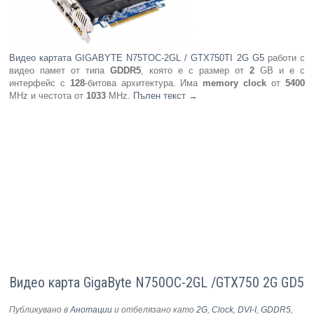
Видео картата GIGABYTE N75TOC-2GL / GTX750TI 2G G5
работи с
видео памет от типа
GDDR5
, която е с размер от
2
GB и е с
интерфейс с
128
-битова архитектура. Има
memory clock
от
5400
MHz и честота от
1033
MHz.
Пълен текст
→
Видео карта GigaByte N750OC-2GL /GTX750 2G GD5
Публикувано в
Анотации
и отбелязано като
2G
,
Clock
,
DVI-I
,
GDDR5
,