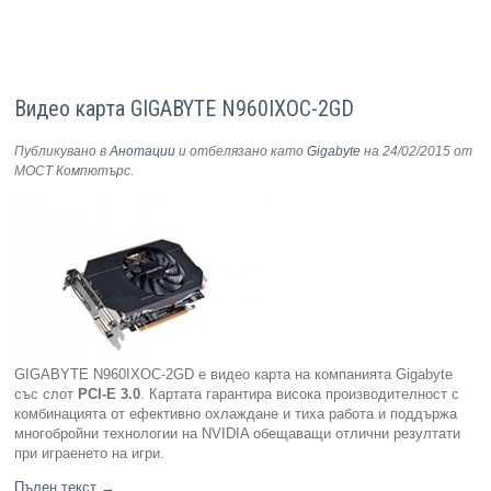
Видео карта GIGABYTE N960IXOC-2GD
Публикувано в
Анотации
и отбелязано като
Gigabyte
на 24/02/2015
от
МОСТ Компютърс
.
GIGABYTE N960IXOC-2GD е видео карта на компанията Gigabyte
със слот
PCI-E 3.0
. Картата гарантира висока производителност с
комбинацията от ефективно охлаждане и тиха работа и поддържа
многобройни технологии на NVIDIA обещаващи отлични резултати
при играенето на игри.
Пълен текст
→