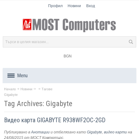
Профил
Новини
Вход
BGN
Menu
Начало
Новини
Тагове
Продукти
Gigabyte
Tag Archives: Gigabyte
Компоненти
Видео карта GIGABYTE R938WF2OC-2GD
Лаптопи
Публикувано в
Анотации
и отбелязано като
Gigabyte
,
видео карти
на
Таблети
24/08/2015
от МОСТ Компютърс
.