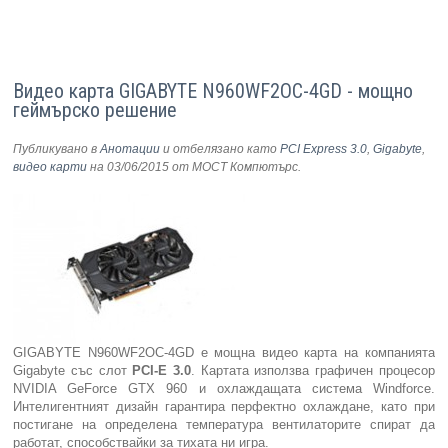
Видео карта GIGABYTE N960WF2OC-4GD - мощно
геймърско решение
Публикувано в
Анотации
и отбелязано като
PCI Express 3.0
,
Gigabyte
,
видео карти
на 03/06/2015
от МОСТ Компютърс
.
GIGABYTE N960WF2OC-4GD е мощна видео карта на компанията
Gigabyte със слот
PCI-E 3.0
. Картата използва графичен процесор
NVIDIA GeForce GTX 960 и охлаждащата система Windforce.
Интелигентният дизайн гарантира перфектно охлаждане, като при
постигане на определена температура вентилаторите спират да
работат, способствайки за тихата ни игра.