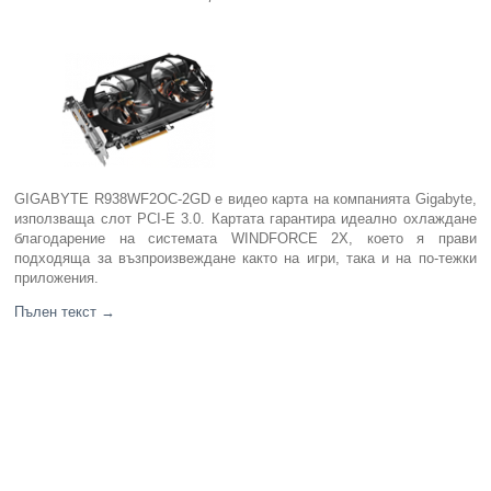
Компютри
Сървъри
Принтери
GIGABYTE R938WF2OC-2GD е видео карта на компанията Gigabyte,
Консумативи
използваща слот PCI-E 3.0. Картата гарантира идеално охлаждане
благодарение на системата WINDFORCE 2X, което я прави
Аксесоари
подходяща за възпроизвеждане както на игри, така и на по-тежки
приложения.
Смартфони
Пълен текст
→