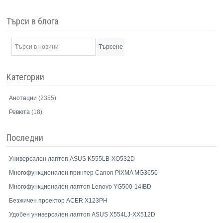
Търси в блога
Търсене
Категории
Анотации
(2355)
Ревюта
(18)
Последни
Универсален лаптоп ASUS K555LB-XO532D
Многофункционален принтер Canon PIXMA MG3650
Многофункционален лаптоп Lenovo YG500-14IBD
Безжичен проектор ACER X123PH
Удобен универсален лаптоп ASUS X554LJ-XX512D