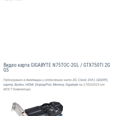
Видео карта GIGABYTE N75TOC-2GL / GTX750TI 2G
G5
Публикувано в
Анотации
и отбелязано като
2G
,
Clock
,
DVI-I
,
GDDR5
,
карта
,
Видео
,
HDMI
,
DisplayPort
,
Memory
,
Gigabyte
на 17/02/2015
от
МОСТ Компютърс
.