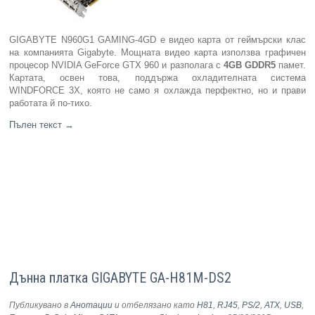
GIGABYTE N960G1 GAMING-4GD е видео карта от геймърски клас
на компанията Gigabyte. Мощната видео карта използва графичен
процесор NVIDIA GeForce GTX 960 и разполага с
4
GB GDDR5
памет.
Картата, освен това, поддържа охладителната система
WINDFORCE 3X, която не само я охлажда перфектно, но и прави
работата й по-тихо.
Пълен текст
→
Дънна платка GIGABYTE GA-H81M-DS2
Публикувано в
Анотации
и отбелязано като
H81
,
RJ45
,
PS/2
,
ATX
,
USB
,