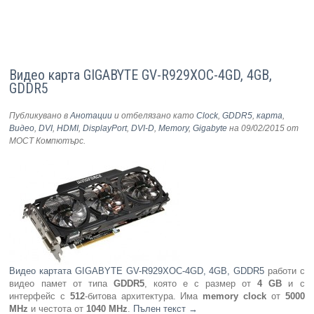
Видео карта GIGABYTE GV-R929XOC-4GD, 4GB,
GDDR5
Публикувано в
Анотации
и отбелязано като
Clock
,
GDDR5
,
карта
,
Видео
,
DVI
,
HDMI
,
DisplayPort
,
DVI-D
,
Memory
,
Gigabyte
на 09/02/2015
от
МОСТ Компютърс
.
Видео картата GIGABYTE GV-R929XOC-4GD, 4GB, GDDR5
работи с
видео памет от типа
GDDR5
, която е с размер от
4 GB
и с
интерфейс с
512
-битова архитектура. Има
memory clock
от
5000
MHz
и честота от
1040 MHz
.
Пълен текст
→