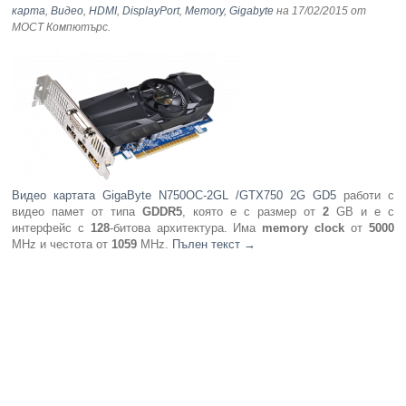
карта
,
Видео
,
HDMI
,
DisplayPort
,
Memory
,
Gigabyte
на 17/02/2015
от
МОСТ Компютърс
.
Видео картата GigaByte N750OC-2GL /GTX750 2G GD5
работи с
видео памет от типа
GDDR5
, която е с размер от
2
GB и е с
интерфейс с
128
-битова архитектура. Има
memory clock
от
5000
MHz и честота от
1059
MHz.
Пълен текст
→