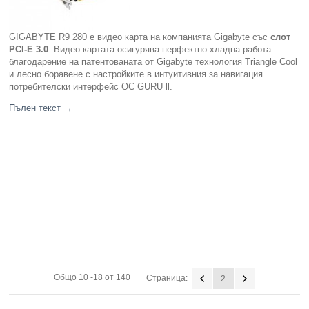
GIGABYTE R9 280 е видео карта на компанията Gigabyte със
слот
PCI-E
3
.0
. Видео картата осигурява перфектно хладна работа
благодарение на патентованата от Gigabyte технология Triangle Cool
и лесно боравене с настройките в интуитивния за навигация
потребителски интерфейс OC GURU ll.
Пълен текст
→
Общо 10 -18 от 140
Страница:
2