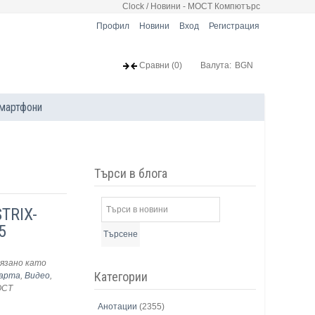
Clock / Новини - МОСТ Компютърс
Профил
Новини
Вход
Регистрация
Сравни
(0)
Валута:
BGN
мартфони
Търси в блога
TRIX-
5
Търсене
язано като
Категории
арта
,
Видео
,
ОСТ
Анотации
(2355)