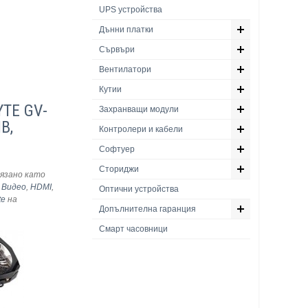
UPS устройства
Дънни платки
Сървъри
Вентилатори
Кутии
YTE GV-
Захранващи модули
B,
Контролери и кабели
Софтуер
Сториджи
язано като
,
Видео
,
HDMI
,
Оптични устройства
te
на
Допълнителна гаранция
Смарт часовници