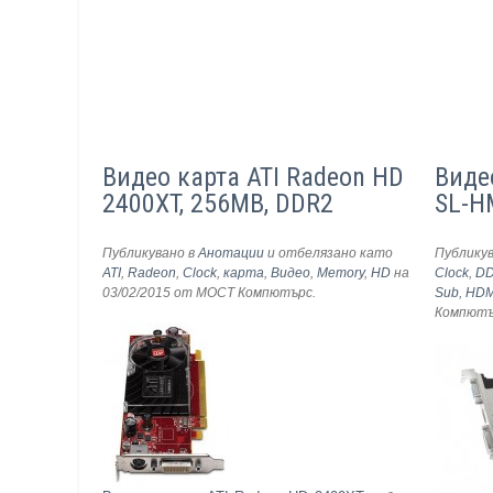
Видео карта ATI Radeon HD
Виде
2400XT, 256MB, DDR2
SL-H
Публикувано в
Анотации
и отбелязано като
Публику
ATI
,
Radeon
,
Clock
,
карта
,
Видео
,
Memory
,
HD
на
Clock
,
D
03/02/2015
от МОСТ Компютърс
.
Sub
,
HDM
Компют