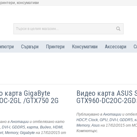
принтери, консумативи
мпютри
Сървъри
Принтери
Консумативи
Аксесоари
С
о карта GigaByte
Видео карта ASUS S
OC-2GL /GTX750 2G
GTX960-DC2OC-2GD
Публикувано в
Анотации
и отбел
HDCP
,
Clock
,
GPU
,
DVI-I
,
GDDR5
,
к
вано в
Анотации
и отбелязано като
Memory
,
Asus
на 17/02/2015
от М
k
,
DVI-I
,
GDDR5
,
карта
,
Видео
,
HDMI
,
Компютърс
.
rt
,
Memory
,
Gigabyte
на 17/02/2015
от