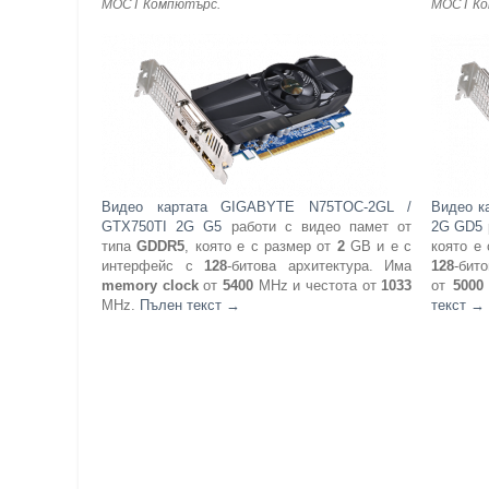
МОСТ Компютърс
.
МОСТ К
Видео картата GIGABYTE N75TOC-2GL /
Видео к
GTX750TI 2G G5
работи с видео памет от
2G GD5
типа
GDDR5
, която е с размер от
2
GB и е с
която е
интерфейс с
128
-битова архитектура. Има
128
-бит
memory clock
от
5400
MHz и честота от
1033
от
5000
MHz.
Пълен текст
→
текст
→