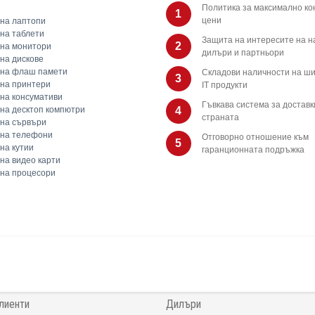
Политика за максимално ко
1
цени
на лаптопи
на таблети
Защита на интересите на 
2
на монитори
дилъри и партньори
на дискове
 на флаш памети
Складови наличности на ши
3
на принтери
IT продукти
на консумативи
Гъвкава система за доставк
на десктоп компютри
4
страната
на сървъри
 на телефони
Отговорно отношение към
5
на кутии
гаранционната подръжка
на видео карти
на процесори
лиенти
Дилъри