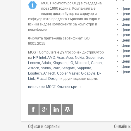
МОСТ Компютърс ООД е създадена
през 1990 година. Компанията е
Цени 
водещ дистрибутор на хардуер и
Цени 
софтуер като предлага търговия на едро с
Цени 
всички видове компоненти за компютри и
Цени 
периферия.
Цени
Цени 
Фирмата притежава сертификат ISO
Цени 
9001:2015
Цени 
Цени 
MOST Computers е дългосрочен дистрибутор
Цени
на
HP
,
Intel
,
AMD
,
Asus
,
Acer
,
Nokia
,
Supermicro
,
Цени 
Lenovo
,
Adata
,
Kingston
,
LG
,
Microsoft
,
Canon
,
Цени 
Asrock
,
Nvidia
,
Palit
,
Seagate
,
Sapphire
,
Цени 
Logitech
,
A4Tech
,
Cooler Master
,
Gigabyte
,
D-
Link
,
Fractal Design
и други водещи марки.
повече за МОСТ Компютърс
Офиси и сервизи
Онлайн к