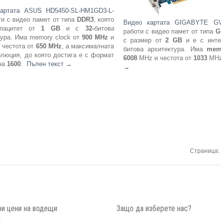
артата ASUS HD5450-SL-HM1GD3-L-
и с видео памет от типа
DDR3
, която
Видео картата GIGABYTE GV
пацитет от
1 GB
и с
32-
битова
работи с видео памет от типа
G
тура. Има memory clock от
900 MHz
и
с размер от
2 GB
и е с инт
с честота от
650 MHz
, а максималната
битова архитектура. Има
mem
люция, до която достига е с формат
6008
MHz и честота от
1033
MH
на
1600
.
Пълен текст
→
→
Страница:
и цени на водещи
Защо да изберете нас?
и