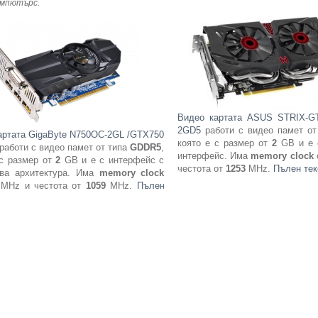
омпютърс
.
Видео картата ASUS STRIX-G
2GD5
работи с видео памет о
артата GigaByte N750OC-2GL /GTX750
която е с размер от
2
GB и е
работи с видео памет от типа
GDDR5
,
интерфейс. Има
memory clock
 с размер от
2
GB и е с интерфейс с
честота от
1253
MHz.
Пълен те
ова архитектура. Има
memory clock
MHz и честота от
1059
MHz.
Пълен