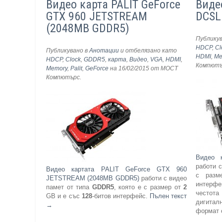
Видео карта PALIT GeForce
Виде
GTX 960 JETSTREAM
DCSL
(2048MB GDDR5)
Публику
HDCP
,
Cl
Публикувано в
Анотации
и отбелязано като
HDMI
,
Me
HDCP
,
Clock
,
GDDR5
,
карта
,
Видео
,
VGA
,
HDMI
,
Компют
Memory
,
Palit
,
GeForce
на 16/02/2015
от МОСТ
Компютърс
.
Видео 
работи 
Видео картата PALIT GeForce GTX 960
с раз
JETSTREAM (2048MB GDDR5)
работи с видео
интерфе
памет от типа
GDDR5
, която е с размер от
2
често
GB и е със
128
-битов интерфейс.
Пълен текст
дигитал
→
формат