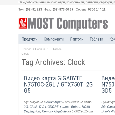
Най-добрите цени за компютри, компоненти, лаптопи, сървъри, 
Тел.:
(02) 91 823
Факс:
(02) 873 00 37
Сервиз:
0700 144 11
Продукти
Компоненти
Лаптопи
Таблети
Ко
Начало
Новини
Тагове
Clock
Tag Archives: Clock
Видео карта GIGABYTE
Виде
N75TOC-2GL / GTX750TI 2G
N750
G5
GD5
Публикувано в
Анотации
и отбелязано като
Публику
2G
,
Clock
,
DVI-I
,
GDDR5
,
карта
,
Видео
,
HDMI
,
2G
,
Cloc
DisplayPort
,
Memory
,
Gigabyte
на 17/02/2015
от
DisplayPo