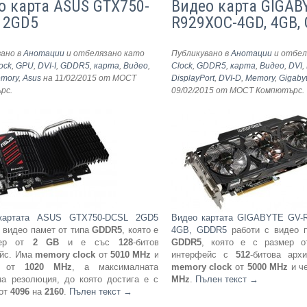
о карта ASUS GTX750-
Видео карта GIGAB
 2GD5
R929XOC-4GD, 4GB,
вано в
Анотации
и отбелязано като
Публикувано в
Анотации
и отбел
ock
,
GPU
,
DVI-I
,
GDDR5
,
карта
,
Видео
,
Clock
,
GDDR5
,
карта
,
Видео
,
DVI
,
mory
,
Asus
на 11/02/2015
от МОСТ
DisplayPort
,
DVI-D
,
Memory
,
Gigaby
ърс
.
09/02/2015
от МОСТ Компютърс
.
картата ASUS GTX750-DCSL 2GD5
Видео картата GIGABYTE GV-
с видео памет от типа
GDDR5
, която е
4GB, GDDR5
работи с видео п
мер от
2 GB
и е със
128
-битов
GDDR5
, която е с размер 
йс. Има
memory clock
от
5010 MHz
и
интерфейс с
512
-битова арх
та от
1020 MHz
, а максималната
memory clock
от
5000 MHz
и ч
на резолюция, до която достига е с
MHz
.
Пълен текст
→
 от
4096
на
2160
.
Пълен текст
→