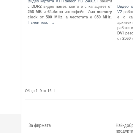
Видео картата ATI Radeon HD 2400XT
работи
с
DDR2
видео памет, която е с капацитет от
Видео к
256 MB
и
64-
битов интерфейс. Има
memory
V2
работ
clock
от
500 MHz
, а честотата е
650 MHz
.
е с ка
Пълен текст
→
архитек
работи 
DVI
резо
от
2560
Общо 1 -9 от 16
За фирмата
Най-добр
продукт