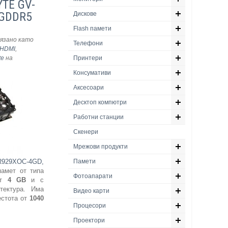
YTE GV-
 GDDR5
Дискове
Flash памети
язано като
Телефони
HDMI
,
te
на
Принтери
Консумативи
Аксесоари
Десктоп компютри
Работни станции
Скенери
Мрежови продукти
R929XOC-4GD,
Памети
амет от типа
Фотоапарати
от
4 GB
и с
итектура. Има
Видео карти
естота от
1040
Процесори
Проектори