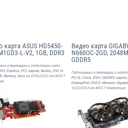
о карта ASUS HD5450-
Видео карта GIGAB
M1GD3-L-V2, 1GB, DDR3
N660OC-2GD, 2048M
GDDR5
вано в
Анотации
и отбелязано като
DR3
,
Express
,
PCI
,
карта
,
Видео
,
DVI
,
D-
Публикувано в
Анотации
и отбел
I
,
Memory
,
Asus
на 07/01/2015
от МОСТ
PCI-E
,
Clock
,
DVI-I
,
GDDR5
,
карта
ърс
.
DisplayPort
,
DVI-D
,
Memory
,
Gigaby
31/12/2014
от МОСТ Компютърс
.