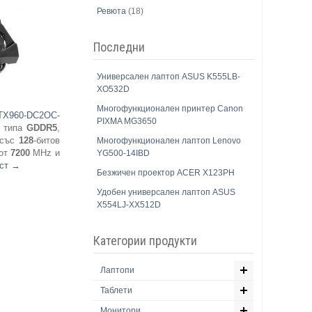
Ревюта
(18)
Последни
Универсален лаптоп ASUS K555LB-
XO532D
Многофункционален принтер Canon
TX960-DC2OC-
PIXMA MG3650
т типа
GDDR5
,
 със
128
-битов
Многофункционален лаптоп Lenovo
от
7200
MHz и
YG500-14IBD
кст
→
Безжичен проектор ACER X123PH
Удобен универсален лаптоп ASUS
X554LJ-XX512D
Категории продукти
Лаптопи
Таблети
Монитори