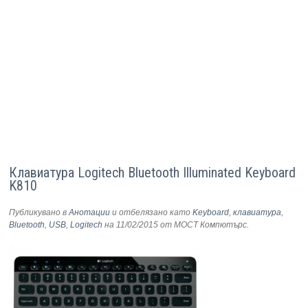
Клавиатура Logitech Bluetooth Illuminated Keyboard
K810
Публикувано в
Анотации
и отбелязано като
Keyboard
,
клавиатура
,
Bluetooth
,
USB
,
Logitech
на 11/02/2015
от МОСТ Компютърс
.