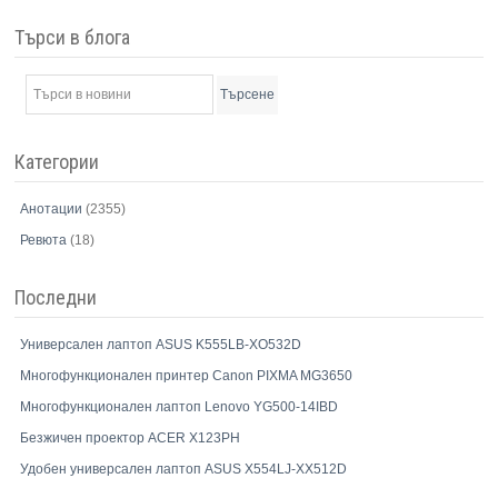
Търси в блога
Търсене
Категории
Анотации
(2355)
Ревюта
(18)
Последни
Универсален лаптоп ASUS K555LB-XO532D
Многофункционален принтер Canon PIXMA MG3650
Многофункционален лаптоп Lenovo YG500-14IBD
Безжичен проектор ACER X123PH
Удобен универсален лаптоп ASUS X554LJ-XX512D