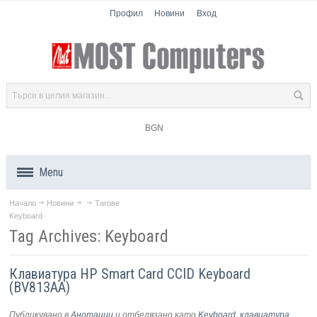
Профил
Новини
Вход
BGN
Menu
Начало
Новини
Тагове
Продукти
Keyboard
Tag Archives: Keyboard
Компоненти
Клавиатура HP Smart Card CCID Keyboard
Лаптопи
(BV813AA)
Таблети
Публикувано в
Анотации
и отбелязано като
Keyboard
,
клавиатура
,