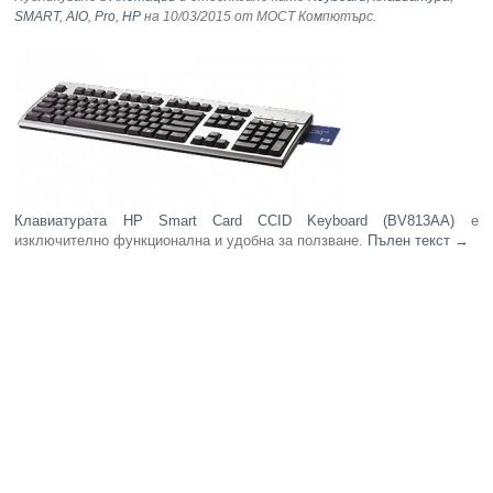
SMART
,
AIO
,
Pro
,
HP
на 10/03/2015
от МОСТ Компютърс
.
Компютри
Сървъри
Принтери
Консумативи
Клавиатурата HP Smart Card CCID Keyboard (BV813AA)
е
изключително функционална и удобна за ползване.
Пълен текст
→
Аксесоари
Смартфони