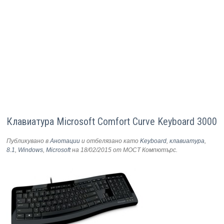
Клавиатура Microsoft Comfort Curve Keyboard 3000
Публикувано в
Анотации
и отбелязано като
Keyboard
,
клавиатура
,
8.1
,
Windows
,
Microsoft
на 18/02/2015
от МОСТ Компютърс
.