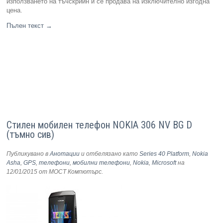
използването на тъчскрийн и се продава на изключително изгодна
цена.
Пълен текст
→
Стилен мобилен телефон NOKIA 306 NV BG D
(тъмно сив)
Публикувано в
Анотации
и отбелязано като
Series 40 Platform
,
Nokia
Asha
,
GPS
,
телефони
,
мобилни телефони
,
Nokia
,
Microsoft
на
12/01/2015
от МОСТ Компютърс
.