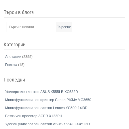
Търси в блога
Търсене
Категории
Анотации
(2355)
Ревюта
(18)
Последни
Универсален лаптоп ASUS K555LB-XO532D
Многофункционален принтер Canon PIXMA MG3650
Многофункционален лаптоп Lenovo YG500-14IBD
Безжичен проектор ACER X123PH
Удобен универсален лаптоп ASUS X554LJ-XX512D