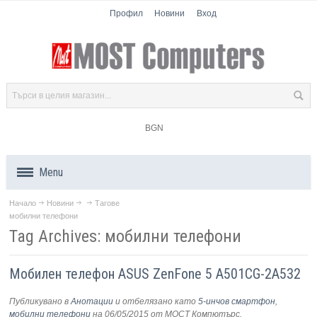
Профил
Новини
Вход
BGN
Menu
Начало
Новини
Тагове
Продукти
мобилни телефони
Tag Archives: мобилни телефони
Компоненти
Мобилен телефон ASUS ZenFone 5 A501CG-2A532
Лаптопи
Публикувано в
Анотации
и отбелязано като
5-инчов смартфон
,
Таблети
мобилни телефони
на 06/05/2015
от МОСТ Компютърс
.