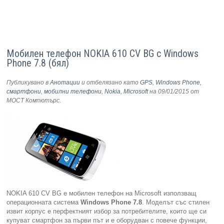
Мобилен телефон NOKIA 610 CV BG с Windows
Phone 7.8 (бял)
Публикувано в
Анотации
и отбелязано като
GPS
,
Windows Phone
,
смартфони
,
мобилни телефони
,
Nokia
,
Microsoft
на 09/01/2015
от
МОСТ Компютърс
.
NOKIA 610 CV BG e мобилен телефон на Microsoft използващ
операционната система
Windows Phone 7.8
. Моделът със стилен
извит корпус е перфектният избор за потребителите, които ще си
купуват смартфон за първи път и е оборудван с повече функции,