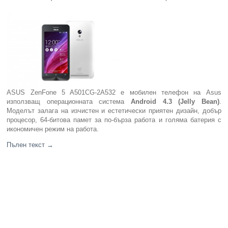
Компютри
Сървъри
Принтери
ASUS ZenFone 5 A501CG-2A532 e мобилен телефон на Asus
Консумативи
използващ операционната система
Android 4.3 (Jelly Bean)
.
Моделът залага на изчистен и естетически приятен дизайн, добър
Аксесоари
процесор, 64-битова памет за по-бърза работа и голяма батерия с
икономичен режим на работа.
Смартфони
Пълен текст
→