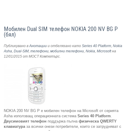
Мобилен Dual SIM телефон NOKIA 200 NV BG P
(бял)
Публикувано в
Анотации
и отбелязано като
Series 40 Platform
,
Nokia
Asha
,
Dual-SIM
,
телефони
,
мобилни телефони
,
Nokia
,
Microsoft
на
12/01/2015
от МОСТ Компютърс
.
NOKIA 200 NV BG P e мобилен телефон на Microsoft от серията
Asha използващ операционната система
Series 40 Platform
.
Двусимовият телефон
поддържа пълна
физическа QWERTY
клавиатура
за всички онези потребители, които се затрудняват с