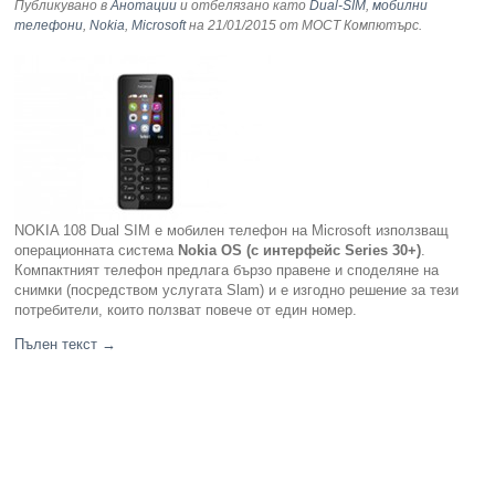
Публикувано в
Анотации
и отбелязано като
Dual-SIM
,
мобилни
телефони
,
Nokia
,
Microsoft
на 21/01/2015
от МОСТ Компютърс
.
NOKIA 108 Dual SIM e мобилен телефон на Microsoft използващ
операционната система
Nokia OS
(с интерфейс Series 30+)
.
Компактният телефон предлага бързо правене и споделяне на
снимки (посредством услугата Slam) и е изгодно решение за тези
потребители, които ползват повече от един номер.
Пълен текст
→