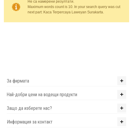
Не са намерени резултати.
Maximum words count is 10. In your search query was cut
Компютри
next part: Kaca Terpercaya Laweyan Surakarta.
Сървъри
Принтери
Консумативи
Аксесоари
За фирмата
Смартфони
Най-добри цени на водещи продукти
Защо да изберете нас?
Информация за контакт