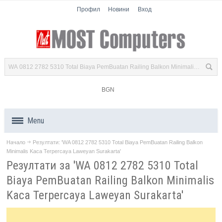
Профил
Новини
Вход
BGN
Menu
Начало
Резултати: 'WA 0812 2782 5310 Total Biaya PemBuatan Railing Balkon
Продукти
Minimalis Kaca Terpercaya Laweyan Surakarta'
Резултати за 'WA 0812 2782 5310 Total
Компоненти
Biaya PemBuatan Railing Balkon Minimalis
Kaca Terpercaya Laweyan Surakarta'
Лаптопи
Таблети