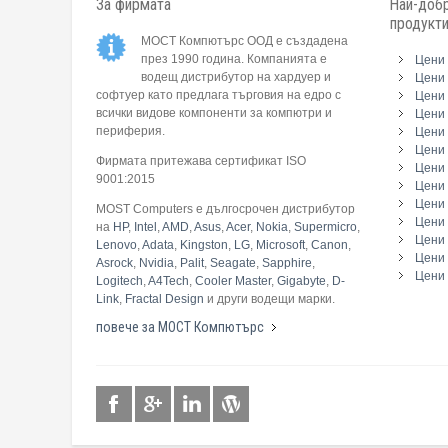
За фирмата
Най-добр
продукт
МОСТ Компютърс ООД е създадена
през 1990 година. Компанията е
Цени 
водещ дистрибутор на хардуер и
Цени 
софтуер като предлага търговия на едро с
Цени 
всички видове компоненти за компютри и
Цени 
периферия.
Цени
Цени 
Фирмата притежава сертификат ISO
Цени 
9001:2015
Цени 
Цени 
MOST Computers е дългосрочен дистрибутор
Цени
на
HP
,
Intel
,
AMD
,
Asus
,
Acer
,
Nokia
,
Supermicro
,
Цени 
Lenovo
,
Adata
,
Kingston
,
LG
,
Microsoft
,
Canon
,
Цени 
Asrock
,
Nvidia
,
Palit
,
Seagate
,
Sapphire
,
Цени 
Logitech
,
A4Tech
,
Cooler Master
,
Gigabyte
,
D-
Link
,
Fractal Design
и други водещи марки.
повече за МОСТ Компютърс