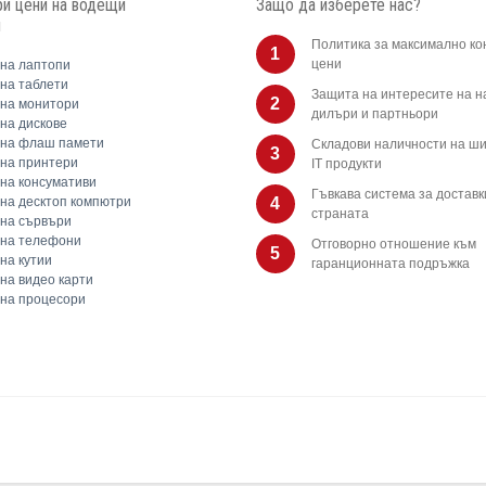
и цени на водещи
Защо да изберете нас?
и
Политика за максимално ко
1
цени
на лаптопи
на таблети
Защита на интересите на 
2
на монитори
дилъри и партньори
на дискове
 на флаш памети
Складови наличности на ши
3
на принтери
IT продукти
на консумативи
Гъвкава система за доставк
на десктоп компютри
4
страната
на сървъри
 на телефони
Отговорно отношение към
5
на кутии
гаранционната подръжка
на видео карти
на процесори