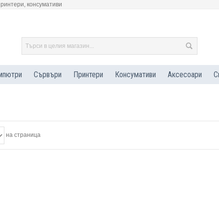
принтери, консумативи
мпютри
Сървъри
Принтери
Консумативи
Аксесоари
С
на страница