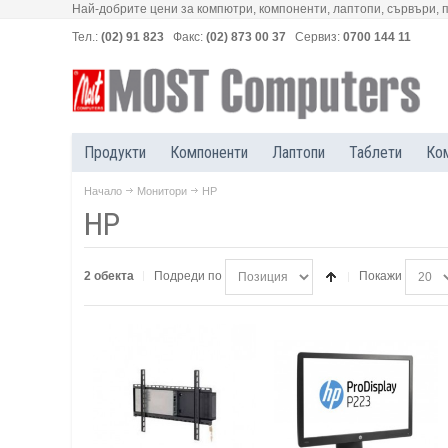
Най-добрите цени за компютри, компоненти, лаптопи, сървъри, 
Тел.:
(02) 91 823
Факс:
(02) 873 00 37
Сервиз:
0700 144 11
Продукти
Компоненти
Лаптопи
Таблети
Ко
Начало
Монитори
HP
HP
2 обекта
Подреди по
Покажи