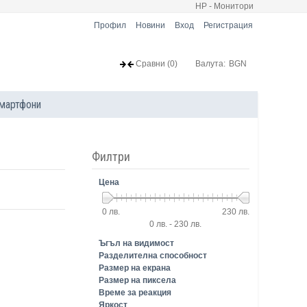
HP - Монитори
Профил
Новини
Вход
Регистрация
Сравни
(0)
Валута:
BGN
мартфони
Филтри
Цена
0 лв.
230 лв.
0 лв. - 230 лв.
Ъгъл на видимост
Разделителна способност
Размер на екрана
Размер на пиксела
Време за реакция
Яркост