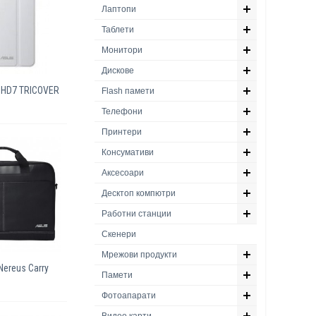
Лаптопи
Таблети
Монитори
Дискове
HD7 TRICOVER
Flash памети
Телефони
Принтери
Консумативи
Аксесоари
Десктоп компютри
Работни станции
Скенери
Мрежови продукти
ereus Carry
Памети
Фотоапарати