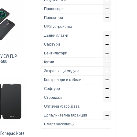
Видео карти
Процесори
Проектори
UPS устройства
Дънни платки
Сървъри
Вентилатори
VIEW FLIP
E500
Кутии
Захранващи модули
Контролери и кабели
Софтуер
Сториджи
Оптични устройства
Допълнителна гаранция
Смарт часовници
Fonepad Note