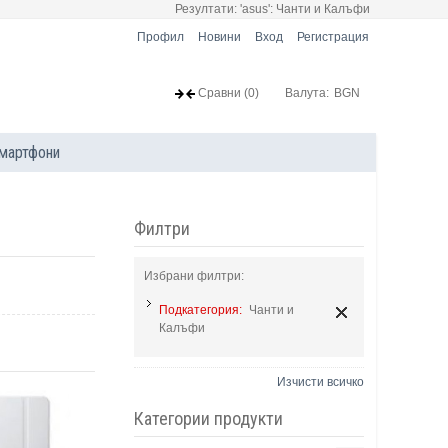
Резултати: 'asus': Чанти и Калъфи
Профил
Новини
Вход
Регистрация
Сравни
(0)
Валута:
BGN
мартфони
Филтри
Избрани филтри:
Подкатегория:
Чанти и
Калъфи
Изчисти всичко
Категории продукти