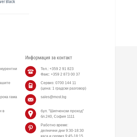
ver Black
Информация за контакт
нкурентни
Тел.: +359 2 91 823
Факс: +359 2 873 00 37
нашите
Сервиз: 0700 144 11
(цена: 1 градски разговор)
рока гама
sales@most.bg
и в
бул. "Шипченски проход"
бл.240, София 1111
Работно време:
делнични дни 9:30-18:30
каса и сервиз 9:45-18:15