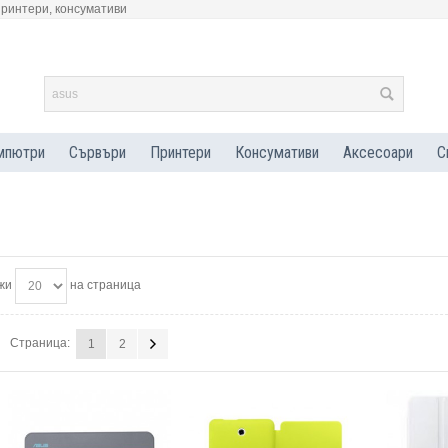
принтери, консумативи
мпютри
Сървъри
Принтери
Консумативи
Аксесоари
С
жи
на страница
Страница:
1
2