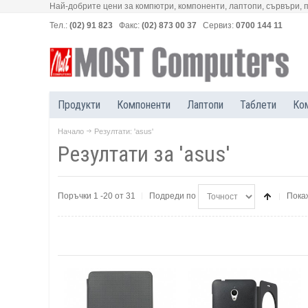
Най-добрите цени за компютри, компоненти, лаптопи, сървъри, 
Тел.:
(02) 91 823
Факс:
(02) 873 00 37
Сервиз:
0700 144 11
Продукти
Компоненти
Лаптопи
Таблети
Ко
Начало
Резултати: 'asus'
Резултати за 'asus'
Поръчки 1 -20 от 31
Подреди по
Пока