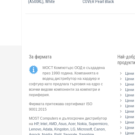
(A500KL), White
COVER Pearl Black
За фирмата
Най-добр
продукт
МОСТ Компютърс ООД е създадена
през 1990 година. Компанията е
Цени 
водещ дистрибутор на хардуер и
Цени 
софтуер като предлага търговия на едро с
Цени 
всички видове компоненти за компютри и
Цени 
периферия.
Цени
Цени 
Фирмата притежава сертификат ISO
Цени 
9001:2015
Цени 
Цени 
MOST Computers е дългосрочен дистрибутор
Цени
на
HP
,
Intel
,
AMD
,
Asus
,
Acer
,
Nokia
,
Supermicro
,
Цени 
Lenovo
,
Adata
,
Kingston
,
LG
,
Microsoft
,
Canon
,
Цени 
Asrock
,
Nvidia
,
Palit
,
Seagate
,
Sapphire
,