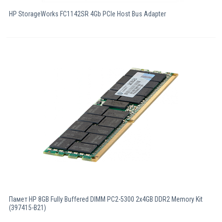
HP StorageWorks FC1142SR 4Gb PCIe Host Bus Adapter
Памет HP 8GB Fully Buffered DIMM PC2-5300 2x4GB DDR2 Memory Kit
(397415-B21)