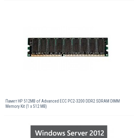
Памет HP 512MB of Advanced ECC PC2-3200 DDR2 SDRAM DIMM
Memory Kit (1 x 512 MB)