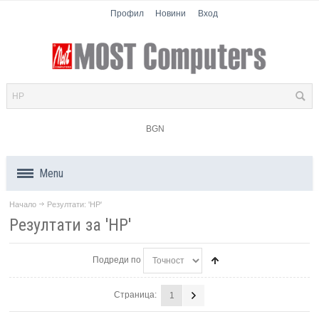
Профил
Новини
Вход
BGN
Menu
Начало
Резултати: 'HP'
Продукти
Резултати за 'HP'
Компоненти
Подреди по
Лаптопи
Страница:
1
Таблети