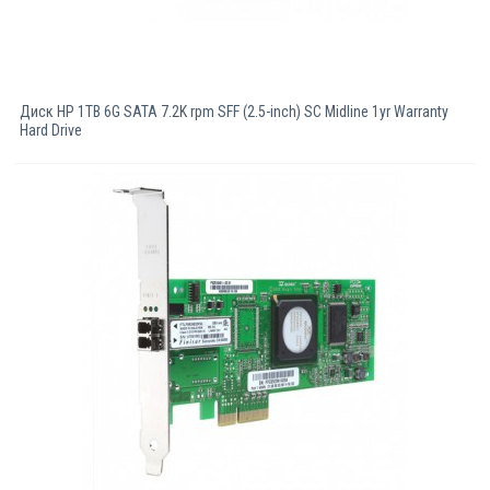
Диск HP 1TB 6G SATA 7.2K rpm SFF (2.5-inch) SC Midline 1yr Warranty
Hard Drive