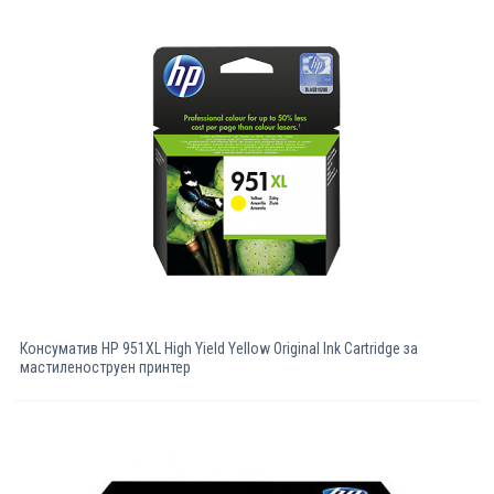
Компютри
Сървъри
Принтери
Консумативи
Аксесоари
Смартфони
Консуматив HP 951XL High Yield Yellow Original Ink Cartridge за
мастиленоструен принтер