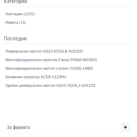
Категории
Анотации
(2355)
Ревюта
(18)
Последни
Универсален лаптоп ASUS K555LB-XO532D
Многофункционален принтер Canon PIXMA MG3650
Многофункционален лаптоп Lenovo YG500-14IBD
Безжичен проектор ACER X123PH
Удобен универсален лаптоп ASUS X554LJ-XX512D
За фирмата