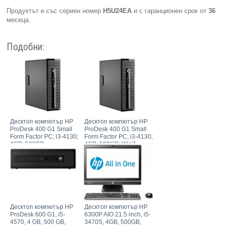
Продуктът е със сериен номер
H5U24EA
и с гаранционен срок от
36
месеца.
Подобни:
Десктоп компютър HP
Десктоп компютър HP
ProDesk 400 G1 Small
ProDesk 400 G1 Small
Form Factor PC; i3-4130;
Form Factor PC; i3-4130;
4GB; 500GB
4GB; 500GB; Win7
Десктоп компютър HP
Десктоп компютър HP
ProDesk 600 G1, i5-
6300P AIO 21.5-inch, i5-
4570, 4 GB, 500 GB,
3470S, 4GB, 500GB,