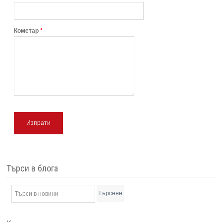
Кометар
*
Изпрати
Търси в блога
Търсене