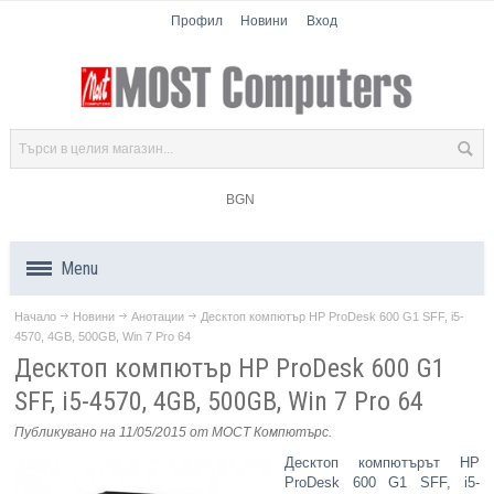
Профил
Новини
Вход
BGN
Menu
Начало
Новини
Анотации
Десктоп компютър HP ProDesk 600 G1 SFF, i5-
Продукти
4570, 4GB, 500GB, Win 7 Pro 64
Десктоп компютър HP ProDesk 600 G1
Компоненти
SFF, i5-4570, 4GB, 500GB, Win 7 Pro 64
Лаптопи
Публикувано на 11/05/2015
от МОСТ Компютърс
.
Десктоп компютърът HP
Таблети
ProDesk 600 G1 SFF, i5-