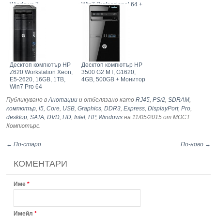
Windows 7
Win7 Professional 64 +
Monitor
Десктоп компютър HP
Десктоп компютър HP
Z620 Workstation Xeon,
3500 G2 MT, G1620,
E5-2620, 16GB, 1TB,
4GB, 500GB + Монитор
Win7 Pro 64
Публикувано в
Анотации
и отбелязано като
RJ45
,
PS/2
,
SDRAM
,
компютър
,
i5
,
Core
,
USB
,
Graphics
,
DDR3
,
Express
,
DisplayPort
,
Pro
,
desktop
,
SATA
,
DVD
,
HD
,
Intel
,
HP
,
Windows
на 11/05/2015
от МОСТ
Компютърс
.
← По-старо
По-ново →
КОМЕНТАРИ
Име
*
Имейл
*