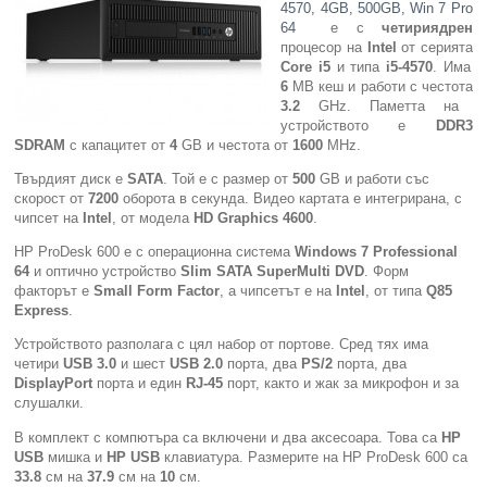
4570, 4GB, 500GB, Win 7 Pro
64
e с
четириядрен
Компютри
процесор на
Intel
от серията
Core i5
и типа
i5-4570
. Има
6
MB кеш и работи с честота
Сървъри
3.2
GHz. Паметта на
устройството е
DDR3
SDRAM
с капацитет от
4
GB и честота от
1600
MHz.
Принтери
Твърдият диск е
SATA
. Той е с размер от
500
GB и работи със
скорост от
7200
оборота в секунда. Видео картата е интегрирана, с
Консумативи
чипсет на
Intel
, от модела
HD Graphics 4600
.
HP ProDesk 600 е с операционна система
Windows 7 Professional
Аксесоари
64
и оптично устройство
Slim SATA SuperMulti DVD
. Форм
факторът е
Small Form Factor
, а чипсетът е на
Intel
, от типа
Q85
Смартфони
Express
.
Устройството разполага с цял набор от портове. Сред тях има
четири
USB 3.0
и шест
USB 2.0
порта, два
PS/2
порта, два
DisplayPort
порта и един
RJ-45
порт, както и жак за микрофон и за
слушалки.
В комплект с компютъра са включени и два аксесоара. Това са
HP
USB
мишка и
HP USB
клавиатура. Размерите на HP ProDesk 600 са
33.8
см на
37.9
см на
10
см.