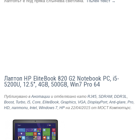
лаптопът е под пряка слънчева светлина.
Пълен текст
→
Лаптоп HP EliteBook 820 G2 Notebook PC, i5-
5200U, 12.5", 4GB, 500GB, Win7 Pro 64
Публикувано в
Анотации
и отбелязано като
RJ45
,
SDRAM
,
DDR3L
,
Boost
,
Turbo
,
i5
,
Core
,
EliteBook
,
Graphics
,
VGA
,
DisplayPort
,
Anti-glare
,
Pro
,
HD
,
лаптопи
,
Intel
,
Windows 7
,
HP
на 22/04/2015
от МОСТ Компютърс
.