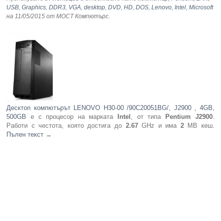
USB
,
Graphics
,
DDR3
,
VGA
,
desktop
,
DVD
,
HD
,
DOS
,
Lenovo
,
Intel
,
Microsoft
на 11/05/2015
от МОСТ Компютърс
.
Компютри
Сървъри
Принтери
Консумативи
Десктоп компютърът LENOVO H30-00 /90C20051BG/, J2900 , 4GB,
Аксесоари
500GB
е с процесор на марката
Intel
, от типа
Pentium J2900
.
Работи с честота, която достига до
2.67
GHz и има
2
MB кеш.
Пълен текст
→
Смартфони