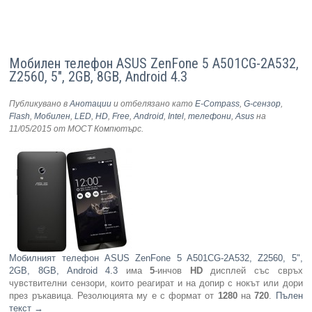
Мобилен телефон ASUS ZenFone 5 A501CG-2A532,
Z2560, 5", 2GB, 8GB, Android 4.3
Публикувано в
Анотации
и отбелязано като
E-Compass
,
G-сензор
,
Flash
,
Мобилен
,
LED
,
HD
,
Free
,
Android
,
Intel
,
телефони
,
Asus
на
11/05/2015
от МОСТ Компютърс
.
Мобилният телефон ASUS ZenFone 5 A501CG-2A532, Z2560, 5",
2GB, 8GB, Android 4.3
има
5
-инчов
HD
дисплей със свръх
чувствителни сензори, които реагират и на допир с нокът или дори
през ръкавица. Резолюцията му е с формат от
1280
на
720
.
Пълен
текст
→