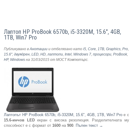
Лаптоп HP ProBook 6570b, i5-3320M, 15.6", 4GB,
1TB, Win7 Pro
Публикувано в
Анотации
и отбелязано като
i5
,
Core
,
1TB
,
Graphics
,
Pro
,
15.6''
,
двуядрен
,
LED
,
HD
,
лаптопи
,
Intel
,
Windows 7
,
процесори
,
ProBook
,
HP
,
Windows
на 31/03/2015
от МОСТ Компютърс
.
Лаптопът HP ProBook 6570b, i5-3320M, 15.6", 4GB, 1TB, Win7 Pro
е с
15.6-инчов LED
екран с висока резолюция. Разделителната му
способност е с формат от
1600
на
900
.
Пълен текст
→