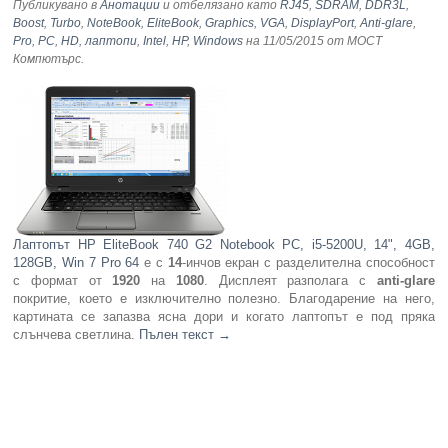
Публикувано в
Анотации
и отбелязано като
RJ45
,
SDRAM
,
DDR3L
,
Boost
,
Turbo
,
NoteBook
,
EliteBook
,
Graphics
,
VGA
,
DisplayPort
,
Anti-glare
,
Pro
,
PC
,
HD
,
лаптопи
,
Intel
,
HP
,
Windows
на 11/05/2015
от МОСТ
Компютърс
.
Лаптопът HP EliteBook 740 G2 Notebook PC, i5-5200U, 14", 4GB,
128GB, Win 7 Pro 64
е с
14
-инчов екран с разделителна способност
с формат от
1920
на
1080
. Дисплеят разполага с
anti-glare
покритие, което е изключително полезно. Благодарение на него,
картината се запазва ясна дори и когато лаптопът е под пряка
слънчева светлина.
Пълен текст
→