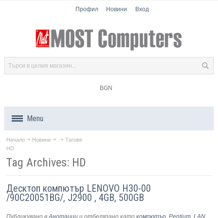
Профил
Новини
Вход
BGN
Menu
Начало
Новини
Тагове
Продукти
HD
Tag Archives: HD
Компоненти
Десктоп компютър LENOVO H30-00
Лаптопи
/90C20051BG/, J2900 , 4GB, 500GB
Таблети
Публикувано в
Анотации
и отбелязано като
компютър
,
Pentium
,
LAN
,