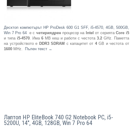
Десктоп компютърът HP ProDesk 600 G1 SFF, i5-4570, 4GB, 500GB,
Win 7 Pro 64
e с
четириядрен
процесор на
Intel
от серията
Core i5
и типа
i5-4570
. Има
6
MB кеш и работи с честота
3.2
GHz. Паметта
на устройството е
DDR3 SDRAM
с капацитет от
4
GB и честота от
1600
MHz.
Пълен текст
→
Лаптоп HP EliteBook 740 G2 Notebook PC, i5-
5200U, 14", 4GB, 128GB, Win 7 Pro 64