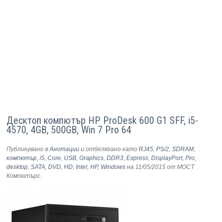
Десктоп компютър HP ProDesk 600 G1 SFF, i5-
4570, 4GB, 500GB, Win 7 Pro 64
Публикувано в
Анотации
и отбелязано като
RJ45
,
PS/2
,
SDRAM
,
компютър
,
i5
,
Core
,
USB
,
Graphics
,
DDR3
,
Express
,
DisplayPort
,
Pro
,
desktop
,
SATA
,
DVD
,
HD
,
Intel
,
HP
,
Windows
на 11/05/2015
от МОСТ
Компютърс
.