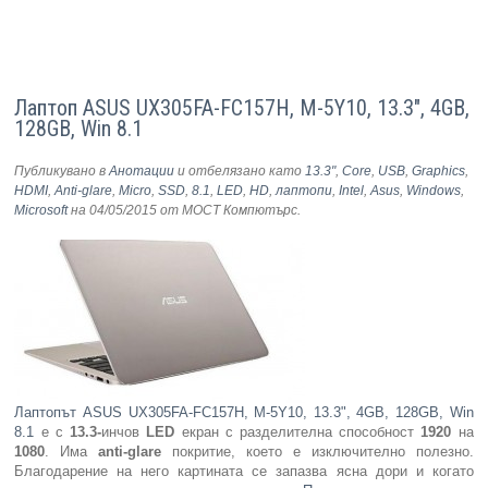
Лаптоп ASUS UX305FA-FC157H, M-5Y10, 13.3", 4GB,
128GB, Win 8.1
Публикувано в
Анотации
и отбелязано като
13.3"
,
Core
,
USB
,
Graphics
,
HDMI
,
Anti-glare
,
Micro
,
SSD
,
8.1
,
LED
,
HD
,
лаптопи
,
Intel
,
Asus
,
Windows
,
Microsoft
на 04/05/2015
от МОСТ Компютърс
.
Лаптопът ASUS UX305FA-FC157H, M-5Y10, 13.3", 4GB, 128GB, Win
8.1
е с
13.3-
инчов
LED
екран с разделителна способност
1920
на
1080
. Има
anti-glare
покритие, което е изключително полезно.
Благодарение на него картината се запазва ясна дори и когато