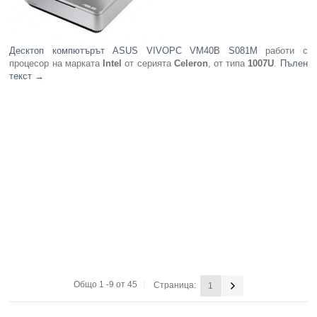
Десктоп компютърът ASUS VIVOPC VM40B S081M
работи с
процесор на марката
Intel
от серията
Celeron
, от типа
1007U
.
Пълен
текст
→
Общо 1 -9 от 45
Страница:
1