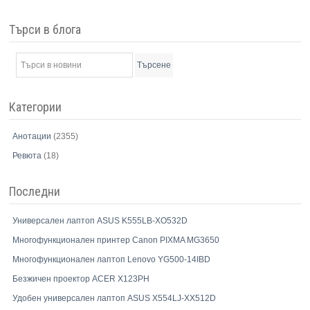
Търси в блога
Търсене
Категории
Анотации
(2355)
Ревюта
(18)
Последни
Универсален лаптоп ASUS K555LB-XO532D
Многофункционален принтер Canon PIXMA MG3650
Многофункционален лаптоп Lenovo YG500-14IBD
Безжичен проектор ACER X123PH
Удобен универсален лаптоп ASUS X554LJ-XX512D