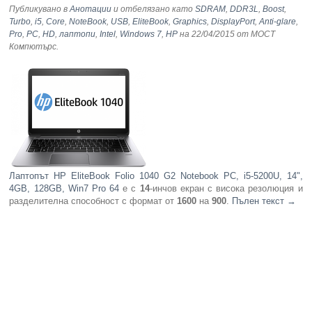
Публикувано в
Анотации
и отбелязано като
SDRAM
,
DDR3L
,
Boost
,
Turbo
,
i5
,
Core
,
NoteBook
,
USB
,
EliteBook
,
Graphics
,
DisplayPort
,
Anti-glare
,
Pro
,
PC
,
HD
,
лаптопи
,
Intel
,
Windows 7
,
HP
на 22/04/2015
от МОСТ
Компютърс
.
Лаптопът HP EliteBook Folio 1040 G2 Notebook PC, i5-5200U, 14",
4GB, 128GB, Win7 Pro 64
е с
14
-инчов екран с висока резолюция и
разделителна способност с формат от
1600
на
900
.
Пълен текст
→