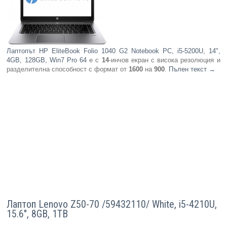
Лаптопът HP EliteBook Folio 1040 G2 Notebook PC, i5-5200U, 14",
4GB, 128GB, Win7 Pro 64
е с
14
-инчов екран с висока резолюция и
разделителна способност с формат от
1600
на
900
.
Пълен текст
→
Лаптоп Lenovo Z50-70 /59432110/ White, i5-4210U,
15.6", 8GB, 1TB