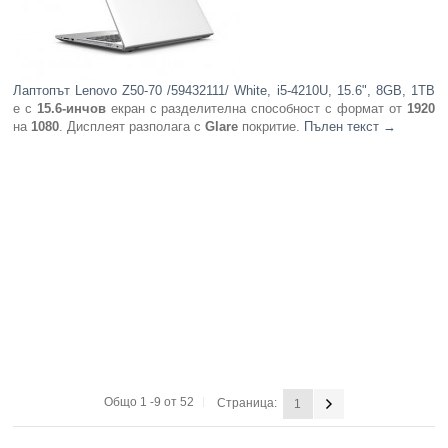
Лаптопът Lenovo Z50-70 /59432111/ White, i5-4210U, 15.6", 8GB, 1TB
е с
15.6-инчов
екран с разделителна способност с формат от
1920
на
1080
. Дисплеят разполага с
Glare
покритие.
Пълен текст
→
Общо 1 -9 от 52
Страница:
1