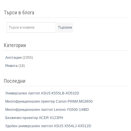
Търси в блога
Търсене
Категории
Анотации
(2355)
Ревюта
(18)
Последни
Универсален лаптоп ASUS K555LB-XO532D
Многофункционален принтер Canon PIXMA MG3650
Многофункционален лаптоп Lenovo YG500-14IBD
Безжичен проектор ACER X123PH
Удобен универсален лаптоп ASUS X554LJ-XX512D