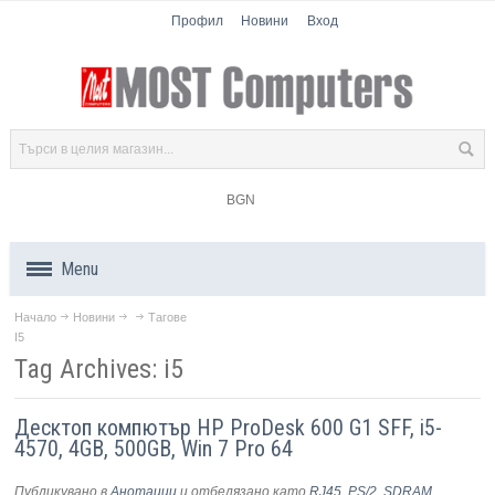
Профил
Новини
Вход
BGN
Menu
Начало
Новини
Тагове
Продукти
I5
Tag Archives: i5
Компоненти
Десктоп компютър HP ProDesk 600 G1 SFF, i5-
Лаптопи
4570, 4GB, 500GB, Win 7 Pro 64
Таблети
Публикувано в
Анотации
и отбелязано като
RJ45
,
PS/2
,
SDRAM
,