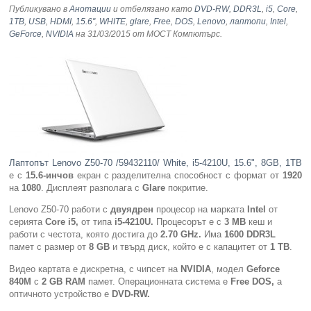
Публикувано в
Анотации
и отбелязано като
DVD-RW
,
DDR3L
,
i5
,
Core
,
1TB
,
USB
,
HDMI
,
15.6''
,
WHITE
,
glare
,
Free
,
DOS
,
Lenovo
,
лаптопи
,
Intel
,
GeForce
,
NVIDIA
на 31/03/2015
от МОСТ Компютърс
.
Лаптопът Lenovo Z50-70 /59432110/ White, i5-4210U, 15.6", 8GB, 1TB
е с
15.6-инчов
екран с разделителна способност с формат от
1920
на
1080
. Дисплеят разполага с
Glare
покритие.
Lenovo Z50-70 работи с
двуядрен
процесор на марката
Intel
от
серията
Core i5,
от типа
i5-4210U.
Процесорът е с
3 MB
кеш и
работи с честота, която достига до
2.70 GHz.
Има
1600 DDR3L
памет с размер от
8 GB
и твърд диск, който е с капацитет от
1 TB
.
Видео картата е дискретна, с чипсет на
NVIDIA
, модел
Geforce
840M
с
2 GB RAM
памет. Операционната система е
Free DOS,
а
оптичното устройство е
DVD-RW.