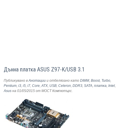
Дънна платка ASUS Z97-K/USB 3.1
Публикувано в
Анотации
и отбелязано като
DIMM
,
Boost
,
Turbo
,
Pentium
,
i3
,
i5
,
i7
,
Core
,
ATX
,
USB
,
Celeron
,
DDR3
,
SATA
,
платка
,
Intel
,
Asus
на 01/05/2015
от МОСТ Компютърс
.