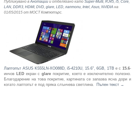
Публикувано в
Анотации
и отбелязано като
Super-Multi
,
RJ45
,
i5
,
Core
,
LAN
,
DDR3
,
HDMI
,
DVD
,
glare
,
LED
,
лаптопи
,
Intel
,
Asus
,
NVIDIA
на
01/05/2015
от МОСТ Компютърс
.
Лаптопът ASUS K555LN-XO088D, i5-4210U, 15.6", 6GB, 1TB
е с
15.6
-
инчов
LED
екран с
glare
покритие, което е изключително полезно.
Благодарение на това покритие, картината се запазва ясна дори и
когато лаптопът е под пряка слънчева светлина.
Пълен текст
→