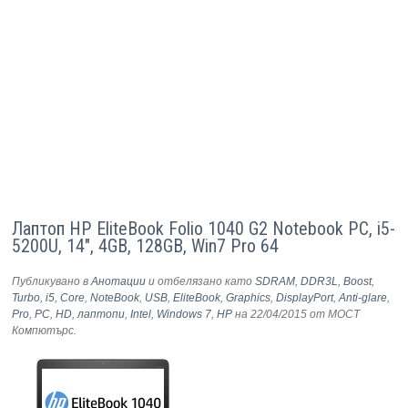
Лаптоп HP EliteBook Folio 1040 G2 Notebook PC, i5-
5200U, 14", 4GB, 128GB, Win7 Pro 64
Публикувано в
Анотации
и отбелязано като
SDRAM
,
DDR3L
,
Boost
,
Turbo
,
i5
,
Core
,
NoteBook
,
USB
,
EliteBook
,
Graphics
,
DisplayPort
,
Anti-glare
,
Pro
,
PC
,
HD
,
лаптопи
,
Intel
,
Windows 7
,
HP
на 22/04/2015
от МОСТ
Компютърс
.