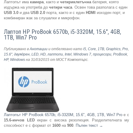
Лаптопът има
камера
, както и
четириклетъчна
батерия, която
издържа на употреба до
четири
часа
. Освен това разполага с един
USB 3.0
и два
USB 2.0
порта, както и с един
HDMI
изходен порт, и
комбиниран жак за слушалки и микрофон.
Размерите на лаптопа са
384 мм
на
265 мм
на
25 мм
, а теглото му
Лаптоп HP ProBook 6570b, i5-3320M, 15.6", 4GB,
е
2.4 кг
. Серийният номер на устройството е
59432110
.
1TB, Win7 Pro
Гаранционният срок на батерията е от
12
месеца, докато самото
устройство е с гаранция от
24
месеца за физически лица и от
12
месеца за бизнес потребители.
Публикувано в
Анотации
и отбелязано като
i5
,
Core
,
1TB
,
Graphics
,
Pro
,
15.6''
,
двуядрен
,
LED
,
HD
,
лаптопи
,
Intel
,
Windows 7
,
процесори
,
ProBook
,
HP
,
Windows
на 31/03/2015
от МОСТ Компютърс
.
Лаптопът HP ProBook 6570b, i5-3320M, 15.6", 4GB, 1TB, Win7 Pro
е с
15.6-инчов LED
екран с висока резолюция. Разделителната му
способност е с формат от
1600
на
900
.
Пълен текст
→