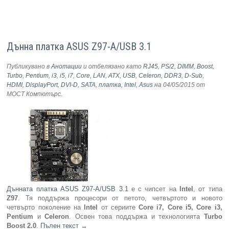
Дънна платка ASUS Z97-A/USB 3.1
Публикувано в
Анотации
и отбелязано като
RJ45
,
PS/2
,
DIMM
,
Boost
,
Turbo
,
Pentium
,
i3
,
i5
,
i7
,
Core
,
LAN
,
ATX
,
USB
,
Celeron
,
DDR3
,
D-Sub
,
HDMI
,
DisplayPort
,
DVI-D
,
SATA
,
платка
,
Intel
,
Asus
на 04/05/2015
от
МОСТ Компютърс
.
Дънната платка ASUS Z97-A/USB 3.1
е с чипсет на
Intel
, от типа
Z97
. Тя поддържа процесори от петото, четвъртото и новото
четвърто поколение на
Intel
от сериите
Core i7, Core i5, Core i3,
Pentium
и
Celeron
. Освен това поддържа и технологията
Turbo
Boost 2.0
.
Пълен текст
→