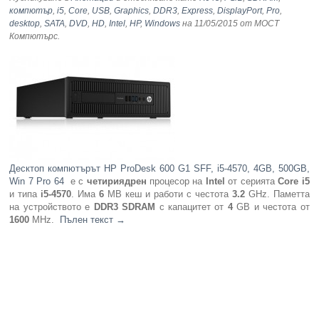
компютър
,
i5
,
Core
,
USB
,
Graphics
,
DDR3
,
Express
,
DisplayPort
,
Pro
,
desktop
,
SATA
,
DVD
,
HD
,
Intel
,
HP
,
Windows
на 11/05/2015
от МОСТ
Компютри
Компютърс
.
Сървъри
Принтери
Консумативи
Аксесоари
Десктоп компютърът HP ProDesk 600 G1 SFF, i5-4570, 4GB, 500GB,
Win 7 Pro 64
e с
четириядрен
процесор на
Intel
от серията
Core i5
и типа
i5-4570
. Има
6
MB кеш и работи с честота
3.2
GHz. Паметта
Смартфони
на устройството е
DDR3 SDRAM
с капацитет от
4
GB и честота от
1600
MHz.
Пълен текст
→