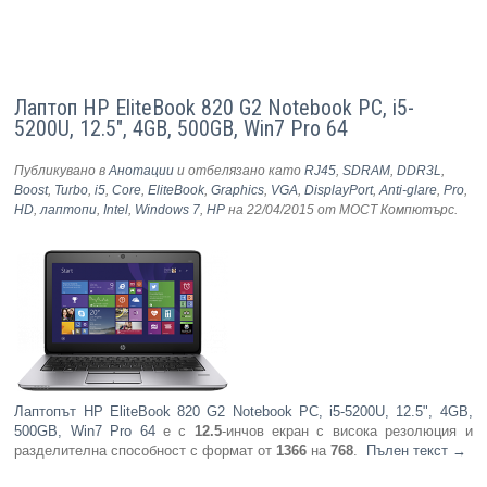
Лаптоп HP EliteBook 820 G2 Notebook PC, i5-
5200U, 12.5", 4GB, 500GB, Win7 Pro 64
Публикувано в
Анотации
и отбелязано като
RJ45
,
SDRAM
,
DDR3L
,
Boost
,
Turbo
,
i5
,
Core
,
EliteBook
,
Graphics
,
VGA
,
DisplayPort
,
Anti-glare
,
Pro
,
HD
,
лаптопи
,
Intel
,
Windows 7
,
HP
на 22/04/2015
от МОСТ Компютърс
.
Лаптопът HP EliteBook 820 G2 Notebook PC, i5-5200U, 12.5", 4GB,
500GB, Win7 Pro 64
е с
12.5
-инчов екран с висока резолюция и
разделителна способност с формат от
1366
на
768
.
Пълен текст
→