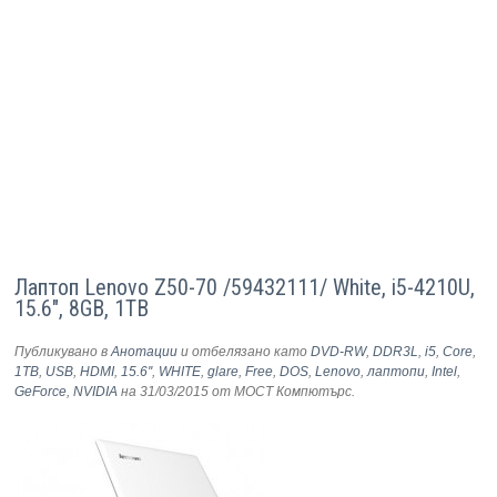
Лаптоп Lenovo Z50-70 /59432111/ White, i5-4210U,
15.6", 8GB, 1TB
Публикувано в
Анотации
и отбелязано като
DVD-RW
,
DDR3L
,
i5
,
Core
,
1TB
,
USB
,
HDMI
,
15.6''
,
WHITE
,
glare
,
Free
,
DOS
,
Lenovo
,
лаптопи
,
Intel
,
GeForce
,
NVIDIA
на 31/03/2015
от МОСТ Компютърс
.