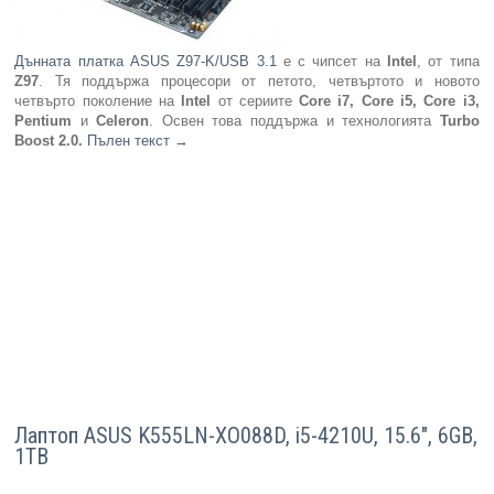
Дънната платка ASUS Z97-K/USB 3.1
е с чипсет на
Intel
, от типа
Z97
. Тя поддържа процесори от петото, четвъртото и новото
четвърто поколение на
Intel
от сериите
Core i7, Core i5, Core i3,
Pentium
и
Celeron
. Освен това поддържа и технологията
Turbo
Boost 2.0.
Пълен текст
→
Лаптоп ASUS K555LN-XO088D, i5-4210U, 15.6", 6GB,
1TB